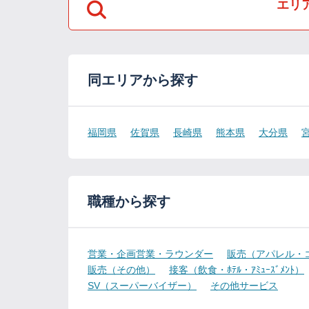
エリ
同エリアから探す
福岡県
佐賀県
長崎県
熊本県
大分県
職種から探す
営業・企画営業・ラウンダー
販売（アパレル・
販売（その他）
接客（飲食・ﾎﾃﾙ・ｱﾐｭｰｽﾞﾒﾝﾄ）
SV（スーパーバイザー）
その他サービス