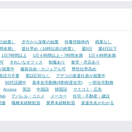
降の始業）
夕方から深夜の始業
扶養控除枠内
残業なし
時間未満）
退社早め（16時以前の終業）
週5日
週4日以下
1日7時間以上
1日４時間以上～7時間未満
1日４時間未満
可
きれいなオフィス
制服あり
食堂・売店あり
が就業中
服装自由・カジュアル可
男性比率高め
英語力不要
電話応対なし
アデコの派遣社員が就業中
50代活躍中
基本在宅勤務(8割程度在宅)
一部在宅勤務
Access
英語
中国語
韓国語
マスコミ・広告
eb
アパレル・コスメ
メーカー
住宅・不動産・建設
関連
職種未経験歓迎
業界未経験歓迎
派遣先名がわかる