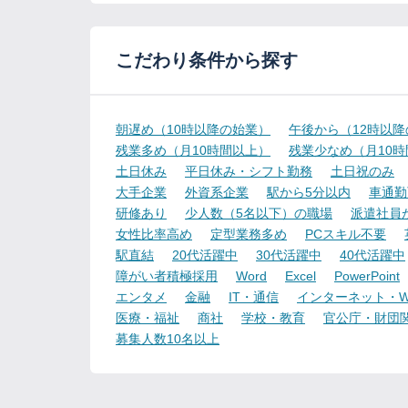
こだわり条件から探す
朝遅め（10時以降の始業）
午後から（12時以
残業多め（月10時間以上）
残業少なめ（月10
土日休み
平日休み・シフト勤務
土日祝のみ
大手企業
外資系企業
駅から5分以内
車通勤
研修あり
少人数（5名以下）の職場
派遣社員
女性比率高め
定型業務多め
PCスキル不要
駅直結
20代活躍中
30代活躍中
40代活躍中
障がい者積極採用
Word
Excel
PowerPoint
エンタメ
金融
IT・通信
インターネット・W
医療・福祉
商社
学校・教育
官公庁・財団
募集人数10名以上