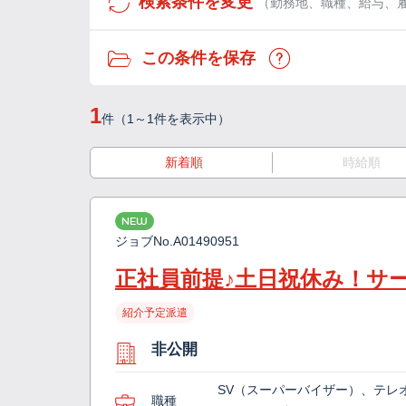
検索条件を変更
（勤務地、職種、給与、
この条件を保存
1
件（1～1件を表示中）
新着順
時給順
NEW
ジョブNo.
A01490951
正社員前提♪土日祝休み！サ
紹介予定派遣
非公開
SV（スーパーバイザー）、テレ
職種