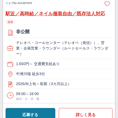
ジョブNo.
A01487653
駅近／高時給／ネイル服装自由／既存法人対応
派遣
非公開
テレオペ・コールセンター（テレオペ（発信））、営
業・企画営業・ラウンダー（ルートセールス・ラウンダ
ー）
1,650円～ 交通費支給あり
中洲川端 徒歩3分
2026/9/上旬～長期（3カ月以上）
09:00～18:00
休日：土・日・祝
応募する
詳しく見る