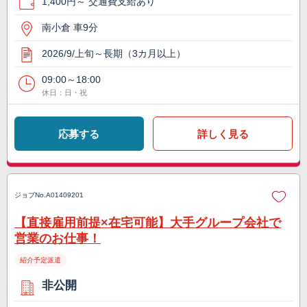
1,400円～ 交通費支給あり
南小倉 車9分
2026/9/上旬～長期（3カ月以上）
09:00～18:00
休日：日・祝
応募する
詳しく見る
ジョブNo.
A01409201
【直接雇用前提×在宅可能】大手グループ会社で
営業のお仕事！
紹介予定派遣
非公開