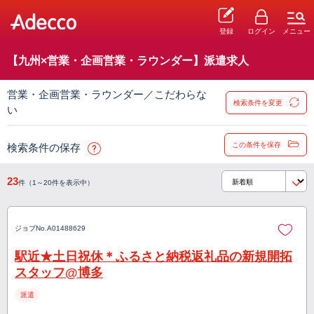
登録
ログイン
メニュー
【九州×営業・企画営業・ラウンダー】派遣求人
営業・企画営業・ラウンダー／こだわらな
検索条件を変更
い
この条件を保存
検索条件の保存
23
件（1～20件を表示中）
ジョブNo.
A01488629
駅近★土日祝休＊ふるさと納税返礼品の新規開拓
スタッフ@博多
派遣