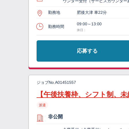
ウンター受付（サービスカウンター
勤務地
肥後大津 車22分
09:00～13:00
勤務時間
休日：
応募する
ジョブNo.
A01451557
【午後扶養枠、シフト制、未
派遣
非公開