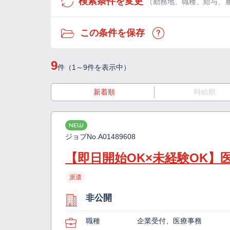
検索条件を変更
（勤務地、職種、給与、
この条件を保存
9
件（1～9件を表示中）
新着順
時給順
NEW
ジョブNo.
A01489608
【即日開始OK×未経験OK】
派遣
非公開
職種
企業受付、医療事務