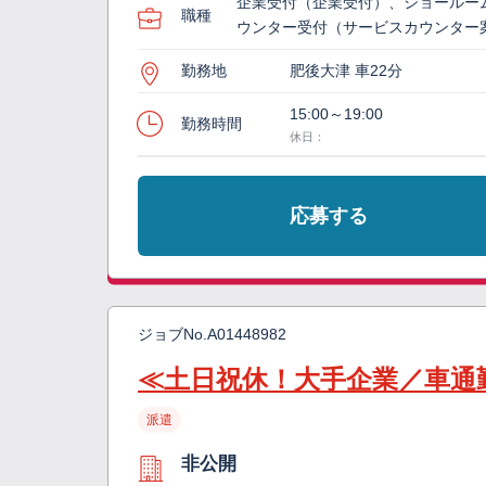
企業受付（企業受付）、ショールー
職種
ウンター受付（サービスカウンター
勤務地
肥後大津 車22分
15:00～19:00
勤務時間
休日：
応募する
ジョブNo.
A01448982
≪土日祝休！大手企業／車通
派遣
非公開