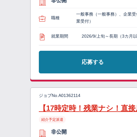
非公開
一般事務（一般事務）、企業受
職種
業受付）
就業期間
2026/9/上旬～長期（3カ月
応募する
ジョブNo.
A01362114
【17時定時！残業ナシ！直
紹介予定派遣
非公開