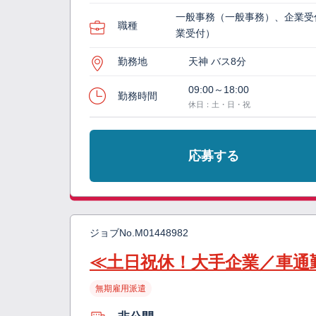
一般事務（一般事務）、企業受
職種
業受付）
勤務地
天神 バス8分
09:00～18:00
勤務時間
休日：土・日・祝
応募する
ジョブNo.
M01448982
≪土日祝休！大手企業／車通
無期雇用派遣