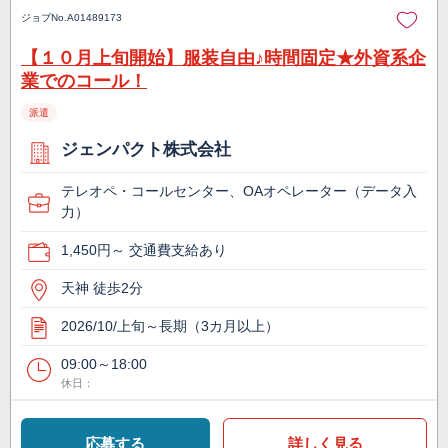
ジョブNo.
A01489173
【１０月上旬開始】服装自由♪時間固定★外資系企
業でのコール！
派遣
ジェンパクト株式会社
テレオペ・コールセンター、OAオペレーター（データ入
力）
1,450円～ 交通費支給あり
天神 徒歩2分
2026/10/上旬～長期（3カ月以上）
09:00～18:00
休日：
応募する
詳しく見る