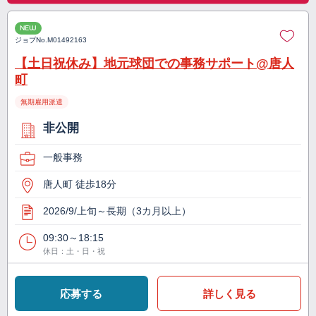
NEW
ジョブNo.
M01492163
【土日祝休み】地元球団での事務サポート@唐人
町
無期雇用派遣
非公開
一般事務
唐人町 徒歩18分
2026/9/上旬～長期（3カ月以上）
09:30～18:15
休日：土・日・祝
応募する
詳しく見る