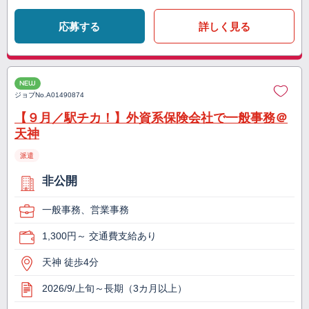
応募する
詳しく見る
NEW
ジョブNo.
A01490874
【９月／駅チカ！】外資系保険会社で一般事務＠
天神
派遣
非公開
一般事務、営業事務
1,300円～ 交通費支給あり
天神 徒歩4分
2026/9/上旬～長期（3カ月以上）