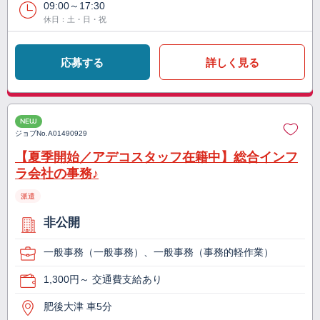
09:00～17:30
休日：土・日・祝
応募する
詳しく見る
NEW
ジョブNo.
A01490929
【夏季開始／アデコスタッフ在籍中】総合インフ
ラ会社の事務♪
派遣
非公開
一般事務（一般事務）、一般事務（事務的軽作業）
1,300円～ 交通費支給あり
肥後大津 車5分