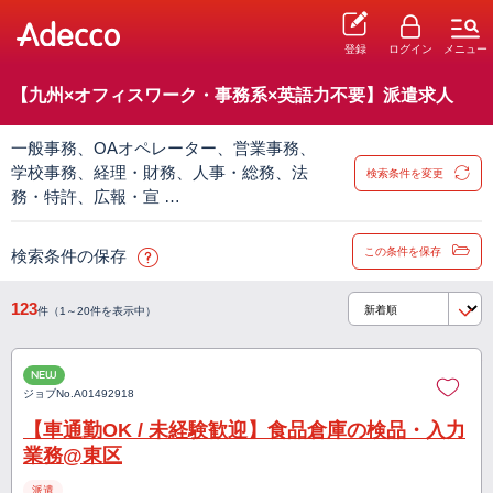
登録
ログイン
メニュー
【九州×オフィスワーク・事務系×英語力不要】派遣求人
一般事務、OAオペレーター、営業事務、
学校事務、経理・財務、人事・総務、法
検索条件を変更
務・特許、広報・宣 …
この条件を保存
検索条件の保存
123
件（1～20件を表示中）
NEW
ジョブNo.
A01492918
【車通勤OK / 未経験歓迎】食品倉庫の検品・入力
業務@東区
派遣