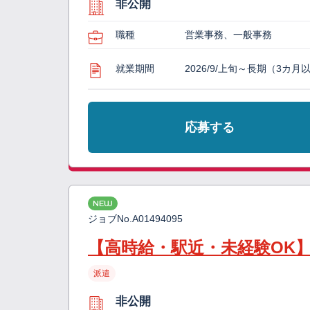
非公開
職種
営業事務、一般事務
就業期間
2026/9/上旬～長期（3カ月
応募する
NEW
ジョブNo.
A01494095
【高時給・駅近・未経験OK
派遣
非公開