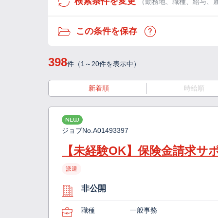
検索条件を変更
（勤務地、職種、給与、
この条件を保存
398
件（1～20件を表示中）
新着順
時給順
NEW
ジョブNo.
A01493397
【未経験OK】保険金請求サ
派遣
非公開
職種
一般事務