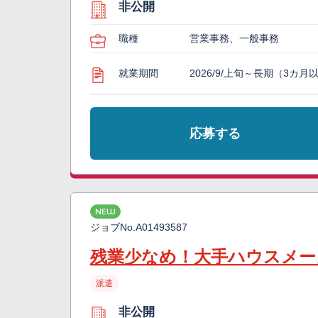
非公開
職種
営業事務、一般事務
就業期間
2026/9/上旬～長期（3カ月
応募する
NEW
ジョブNo.
A01493587
残業少なめ！大手ハウスメー
派遣
非公開