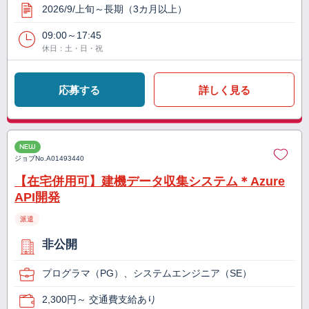
2026/9/上旬～長期（3カ月以上）
09:00～17:45
休日：土・日・祝
応募する
詳しく見る
NEW
ジョブNo.
A01493440
【在宅併用可】建機データ収集システム＊Azure
API開発
派遣
非公開
プログラマ（PG）、システムエンジニア（SE）
2,300円～ 交通費支給あり