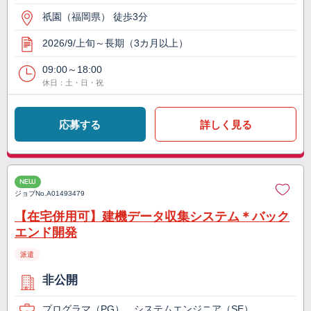
祇園（福岡県） 徒歩3分
2026/9/上旬～長期（3カ月以上）
09:00～18:00
休日：土・日・祝
応募する
詳しく見る
NEW
ジョブNo.
A01493479
【在宅併用可】建機データ収集システム＊バック
エンド開発
派遣
非公開
プログラマ（PG）、システムエンジニア（SE）