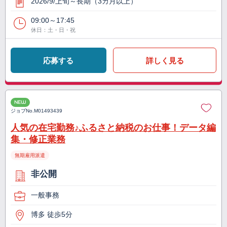
2026/9/上旬～長期（3カ月以上）
09:00～17:45
休日：土・日・祝
応募する
詳しく見る
NEW
ジョブNo.
M01493439
人気の在宅勤務♪ふるさと納税のお仕事！データ編
集・修正業務
無期雇用派遣
非公開
一般事務
博多 徒歩5分