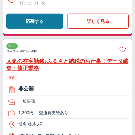
休日：土・日・祝
応募する
詳しく見る
NEW
ジョブNo.
A01493439
人気の在宅勤務♪ふるさと納税のお仕事！データ編
集・修正業務
派遣
非公開
一般事務
1,300円～ 交通費支給あり
博多 徒歩5分