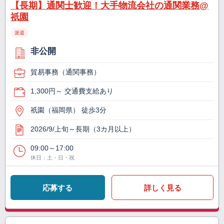
【長期】通関士歓迎！大手物流会社の通関業務@
祇園
派遣
非公開
貿易事務（通関事務）
1,300円～ 交通費支給あり
祇園（福岡県） 徒歩3分
2026/9/上旬～長期（3カ月以上）
09:00～17:00
休日：土・日・祝
応募する
詳しく見る