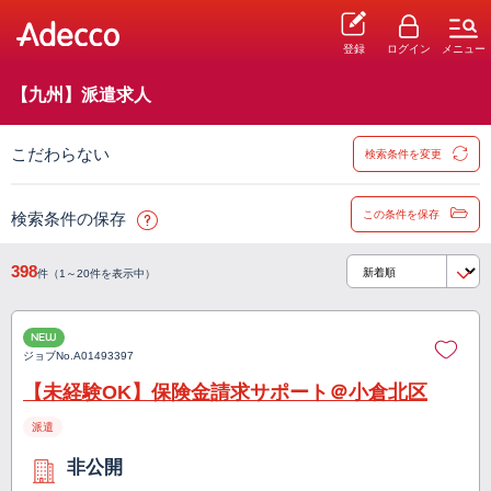
登録
ログイン
メニュー
【九州】派遣求人
こだわらない
検索条件を変更
この条件を保存
検索条件の保存
398
件（1～20件を表示中）
NEW
ジョブNo.
A01493397
【未経験OK】保険金請求サポート＠小倉北区
派遣
非公開