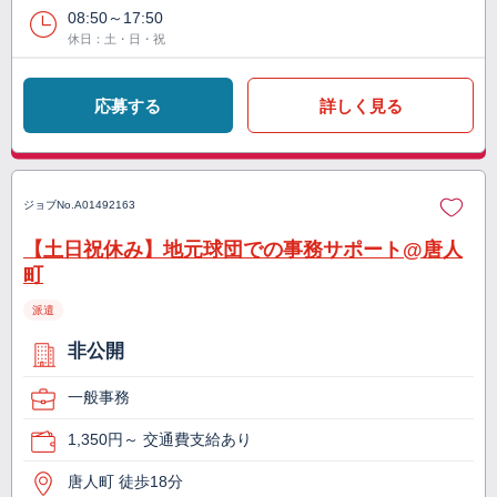
08:50～17:50
休日：土・日・祝
応募する
詳しく見る
ジョブNo.
A01492163
【土日祝休み】地元球団での事務サポート@唐人
町
派遣
非公開
一般事務
1,350円～ 交通費支給あり
唐人町 徒歩18分