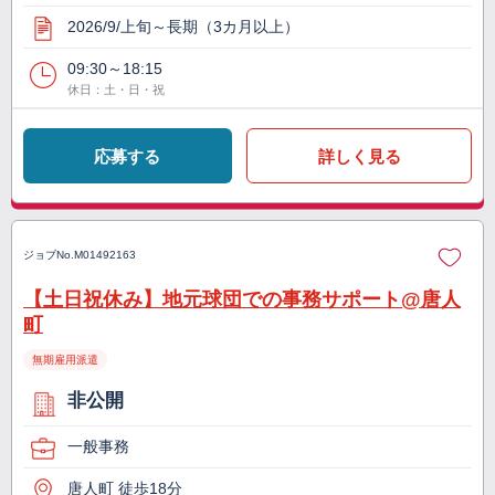
2026/9/上旬～長期（3カ月以上）
09:30～18:15
休日：土・日・祝
応募する
詳しく見る
ジョブNo.
M01492163
【土日祝休み】地元球団での事務サポート@唐人
町
無期雇用派遣
非公開
一般事務
唐人町 徒歩18分