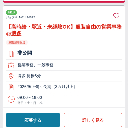
NEW
ジョブNo.
M01494095
【高時給・駅近・未経験OK】服装自由の営業事務
@博多
無期雇用派遣
非公開
営業事務、一般事務
博多 徒歩8分
2026/9/上旬～長期（3カ月以上）
09:00～18:00
休日：土・日・祝
応募する
詳しく見る