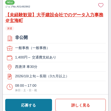
NEW
ジョブNo.
A01492862
【未経験歓迎】大手建設会社でのデータ入力事務
＠玄海町
派遣
非公開
一般事務（一般事務）
1,400円～ 交通費支給あり
西唐津 車30分
2026/10/上旬～長期（3カ月以上）
08:00～17:00
休日：土・日・祝
応募する
詳しく見る