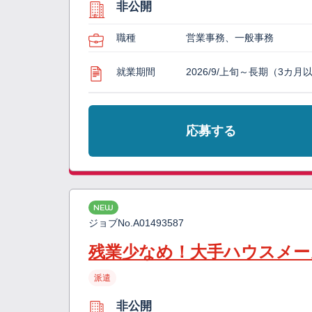
非公開
職種
営業事務、一般事務
就業期間
2026/9/上旬～長期（3カ月
応募する
NEW
ジョブNo.
A01493587
残業少なめ！大手ハウスメー
派遣
非公開