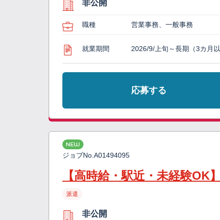
非公開
職種
営業事務、一般事務
就業期間
2026/9/上旬～長期（3カ月
応募する
NEW
ジョブNo.
A01494095
【高時給・駅近・未経験OK
派遣
非公開