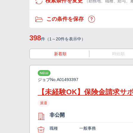
検索条件を変更
（勤務地、職種、給与、
この条件を保存
398
件（1～20件を表示中）
新着順
時給順
NEW
ジョブNo.
A01493397
【未経験OK】保険金請求サ
派遣
非公開
職種
一般事務