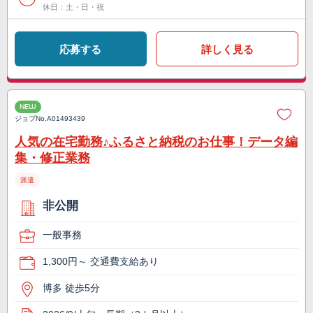
休日：土・日・祝
応募する
詳しく見る
NEW
ジョブNo.
A01493439
人気の在宅勤務♪ふるさと納税のお仕事！データ編
集・修正業務
派遣
非公開
一般事務
1,300円～ 交通費支給あり
博多 徒歩5分