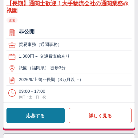
【長期】通関士歓迎！大手物流会社の通関業務@
祇園
派遣
非公開
貿易事務（通関事務）
1,300円～ 交通費支給あり
祇園（福岡県） 徒歩3分
2026/9/上旬～長期（3カ月以上）
09:00～17:00
休日：土・日・祝
応募する
詳しく見る