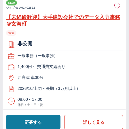
NEW
ジョブNo.
A01492862
【未経験歓迎】大手建設会社でのデータ入力事務
＠玄海町
派遣
非公開
一般事務（一般事務）
1,400円～ 交通費支給あり
西唐津 車30分
2026/10/上旬～長期（3カ月以上）
08:00～17:00
休日：土・日・祝
応募する
詳しく見る