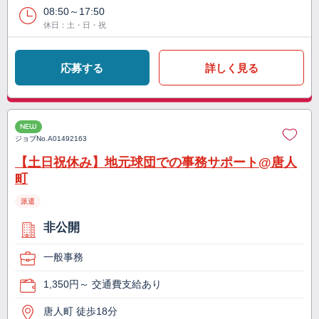
08:50～17:50
休日：土・日・祝
応募する
詳しく見る
NEW
ジョブNo.
A01492163
【土日祝休み】地元球団での事務サポート@唐人
町
派遣
非公開
一般事務
1,350円～ 交通費支給あり
唐人町 徒歩18分