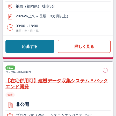
祇園（福岡県） 徒歩3分
2026/9/上旬～長期（3カ月以上）
09:00～18:00
休日：土・日・祝
応募する
詳しく見る
NEW
ジョブNo.
A01493479
【在宅併用可】建機データ収集システム＊バック
エンド開発
派遣
非公開
プログラマ（PG）、システムエンジニア（SE）