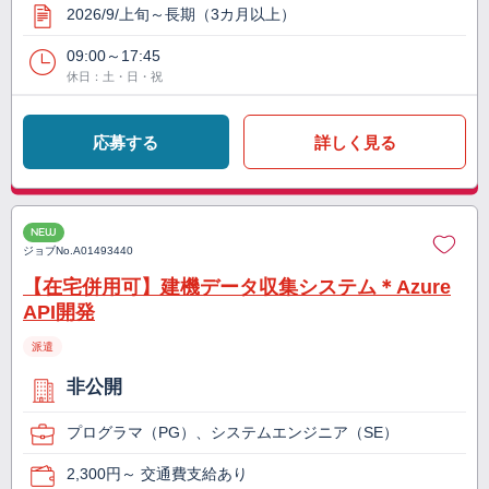
2026/9/上旬～長期（3カ月以上）
09:00～17:45
休日：土・日・祝
応募する
詳しく見る
NEW
ジョブNo.
A01493440
【在宅併用可】建機データ収集システム＊Azure
API開発
派遣
非公開
プログラマ（PG）、システムエンジニア（SE）
2,300円～ 交通費支給あり