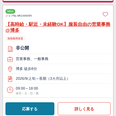
NEW
ジョブNo.
M01494095
【高時給・駅近・未経験OK】服装自由の営業事務
@博多
無期雇用派遣
非公開
営業事務、一般事務
博多 徒歩8分
2026/9/上旬～長期（3カ月以上）
09:00～18:00
休日：土・日・祝
応募する
詳しく見る