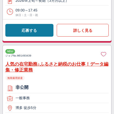
2026/9/上旬～長期（3カ月以上）
09:00～17:45
休日：土・日・祝
応募する
詳しく見る
NEW
ジョブNo.
M01493439
人気の在宅勤務♪ふるさと納税のお仕事！データ編
集・修正業務
無期雇用派遣
非公開
一般事務
博多 徒歩5分