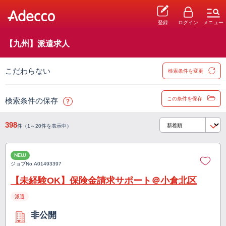
登録
ログイン
メニュー
【九州】派遣求人
こだわらない
検索条件を変更
この条件を保存
検索条件の保存
398
件（1～20件を表示中）
NEW
ジョブNo.
A01493397
【未経験OK】保険金請求サポート＠小倉北区
派遣
非公開