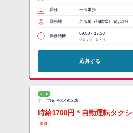
職種
一般事務
勤務地
呉服町（福岡県） 徒歩1分
09:00～17:30
勤務時間
休日：土・日・祝
応募する
NEW
ジョブNo.
A01491226
時給1700円＊自動運転タク
派遣