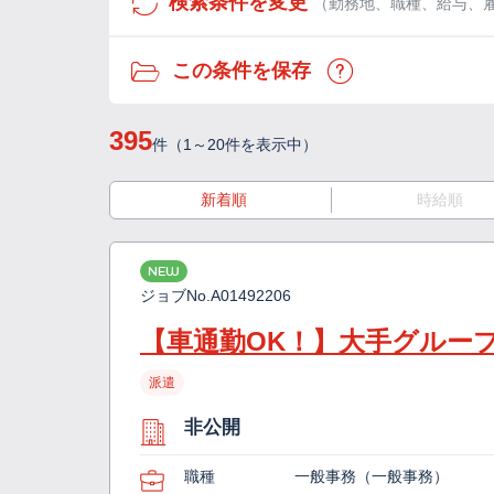
検索条件を変更
（勤務地、職種、給与、
この条件を保存
395
件（1～20件を表示中）
新着順
時給順
NEW
ジョブNo.
A01492206
【車通勤OK！】大手グルー
派遣
非公開
職種
一般事務（一般事務）