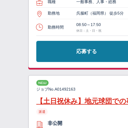
職種
一般事務、人事・総務
勤務地
呉服町（福岡県） 徒歩5分
08:50～17:50
勤務時間
休日：土・日・祝
応募する
NEW
ジョブNo.
A01492163
【土日祝休み】地元球団での
派遣
非公開