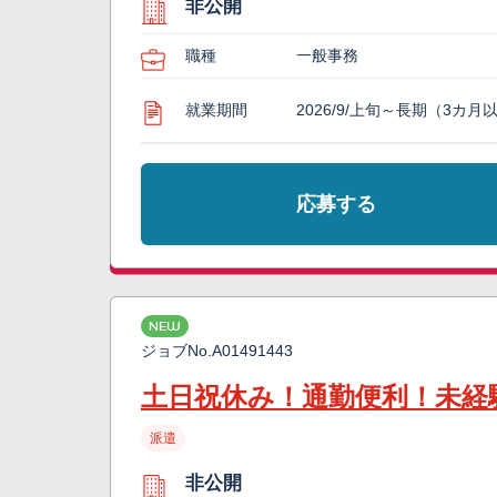
非公開
職種
一般事務
就業期間
2026/9/上旬～長期（3カ月
応募する
NEW
ジョブNo.
A01491443
土日祝休み！通勤便利！未経
派遣
非公開