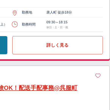
勤務地
唐人町 徒歩18分
09:30～18:15
以上）
勤務時間
休日：土・日・祝
詳しく見る
験OK！配送手配事務@呉服町