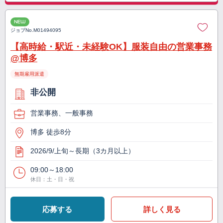
NEW
ジョブNo.
M01494095
【高時給・駅近・未経験OK】服装自由の営業事務
@博多
無期雇用派遣
非公開
営業事務、一般事務
博多 徒歩8分
2026/9/上旬～長期（3カ月以上）
09:00～18:00
休日：土・日・祝
応募する
詳しく見る