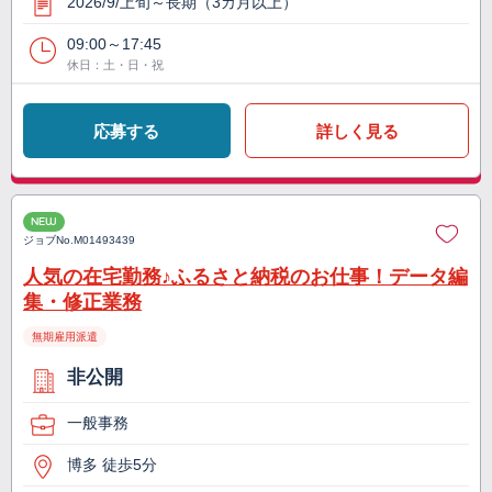
2026/9/上旬～長期（3カ月以上）
09:00～17:45
休日：土・日・祝
応募する
詳しく見る
NEW
ジョブNo.
M01493439
人気の在宅勤務♪ふるさと納税のお仕事！データ編
集・修正業務
無期雇用派遣
非公開
一般事務
博多 徒歩5分