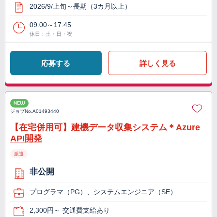
2026/9/上旬～長期（3カ月以上）
09:00～17:45
休日：土・日・祝
応募する
詳しく見る
NEW
ジョブNo.
A01493440
【在宅併用可】建機データ収集システム＊Azure
API開発
派遣
非公開
プログラマ（PG）、システムエンジニア（SE）
2,300円～ 交通費支給あり