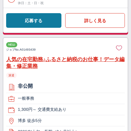
休日：土・日・祝
応募する
詳しく見る
NEW
ジョブNo.
A01493439
人気の在宅勤務♪ふるさと納税のお仕事！データ編
集・修正業務
派遣
非公開
一般事務
1,300円～ 交通費支給あり
博多 徒歩5分