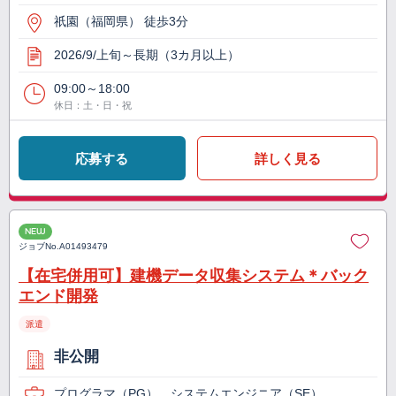
祇園（福岡県） 徒歩3分
2026/9/上旬～長期（3カ月以上）
09:00～18:00
休日：土・日・祝
応募する
詳しく見る
NEW
ジョブNo.
A01493479
【在宅併用可】建機データ収集システム＊バック
エンド開発
派遣
非公開
プログラマ（PG）、システムエンジニア（SE）