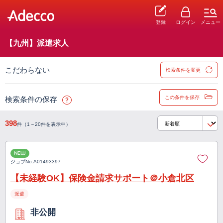
登録
ログイン
メニュー
【九州】派遣求人
こだわらない
検索条件を変更
この条件を保存
検索条件の保存
398
件（1～20件を表示中）
NEW
ジョブNo.
A01493397
【未経験OK】保険金請求サポート＠小倉北区
派遣
非公開