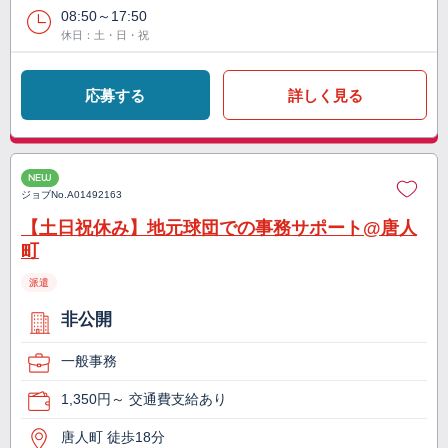
08:50～17:50
休日：土・日・祝
応募する
詳しく見る
NEW
ジョブNo.
A01492163
【土日祝休み】地元球団での事務サポート@唐人
町
派遣
非公開
一般事務
1,350円～ 交通費支給あり
唐人町 徒歩18分