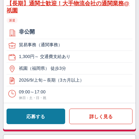
【長期】通関士歓迎！大手物流会社の通関業務@
祇園
派遣
非公開
貿易事務（通関事務）
1,300円～ 交通費支給あり
祇園（福岡県） 徒歩3分
2026/9/上旬～長期（3カ月以上）
09:00～17:00
休日：土・日・祝
応募する
詳しく見る