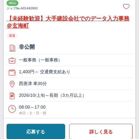
NEW
ジョブNo.
A01492862
【未経験歓迎】大手建設会社でのデータ入力事務
＠玄海町
派遣
非公開
一般事務（一般事務）
1,400円～ 交通費支給あり
西唐津 車30分
2026/10/上旬～長期（3カ月以上）
08:00～17:00
休日：土・日・祝
応募する
詳しく見る