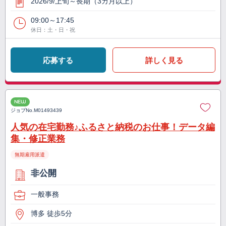
2026/9/上旬～長期（3カ月以上）
09:00～17:45
休日：土・日・祝
応募する
詳しく見る
NEW
ジョブNo.
M01493439
人気の在宅勤務♪ふるさと納税のお仕事！データ編
集・修正業務
無期雇用派遣
非公開
一般事務
博多 徒歩5分