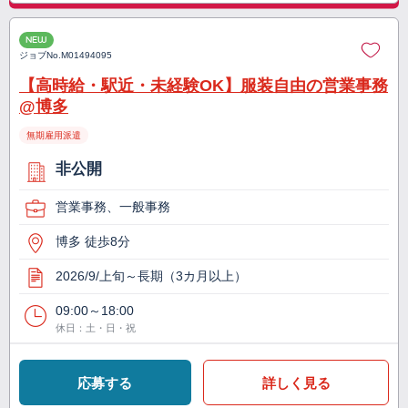
NEW
ジョブNo.
M01494095
【高時給・駅近・未経験OK】服装自由の営業事務
@博多
無期雇用派遣
非公開
営業事務、一般事務
博多 徒歩8分
2026/9/上旬～長期（3カ月以上）
09:00～18:00
休日：土・日・祝
応募する
詳しく見る