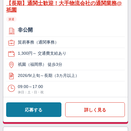
【長期】通関士歓迎！大手物流会社の通関業務@
祇園
派遣
非公開
貿易事務（通関事務）
1,300円～ 交通費支給あり
祇園（福岡県） 徒歩3分
2026/9/上旬～長期（3カ月以上）
09:00～17:00
休日：土・日・祝
応募する
詳しく見る