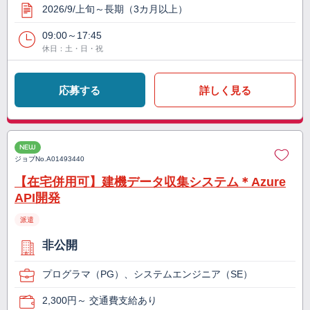
2026/9/上旬～長期（3カ月以上）
09:00～17:45
休日：土・日・祝
応募する
詳しく見る
NEW
ジョブNo.
A01493440
【在宅併用可】建機データ収集システム＊Azure
API開発
派遣
非公開
プログラマ（PG）、システムエンジニア（SE）
2,300円～ 交通費支給あり