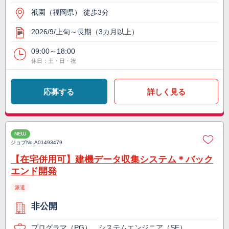
祇園（福岡県） 徒歩3分
2026/9/上旬～長期（3カ月以上）
09:00～18:00
休日：土・日・祝
応募する
詳しく見る
NEW
ジョブNo.
A01493479
【在宅併用可】建機データ収集システム＊バック
エンド開発
派遣
非公開
プログラマ（PG）、システムエンジニア（SE）