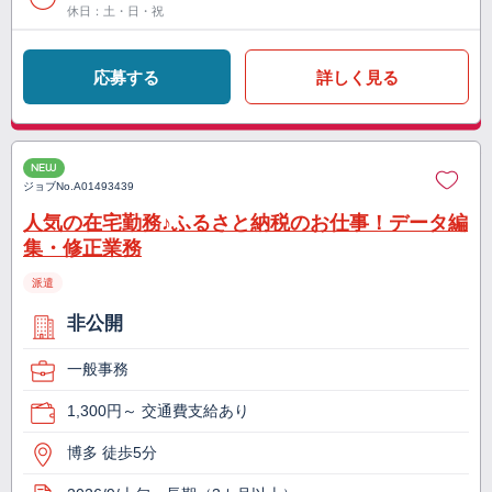
休日：土・日・祝
応募する
詳しく見る
NEW
ジョブNo.
A01493439
人気の在宅勤務♪ふるさと納税のお仕事！データ編
集・修正業務
派遣
非公開
一般事務
1,300円～ 交通費支給あり
博多 徒歩5分