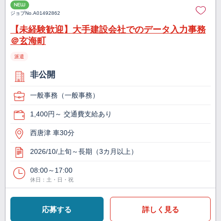
NEW
ジョブNo.
A01492862
【未経験歓迎】大手建設会社でのデータ入力事務
＠玄海町
派遣
非公開
一般事務（一般事務）
1,400円～ 交通費支給あり
西唐津 車30分
2026/10/上旬～長期（3カ月以上）
08:00～17:00
休日：土・日・祝
応募する
詳しく見る