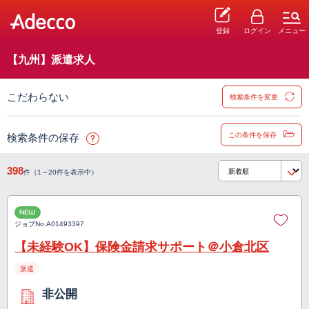
登録
ログイン
メニュー
【九州】派遣求人
こだわらない
検索条件を変更
この条件を保存
検索条件の保存
398
件（1～20件を表示中）
NEW
ジョブNo.
A01493397
【未経験OK】保険金請求サポート＠小倉北区
派遣
非公開