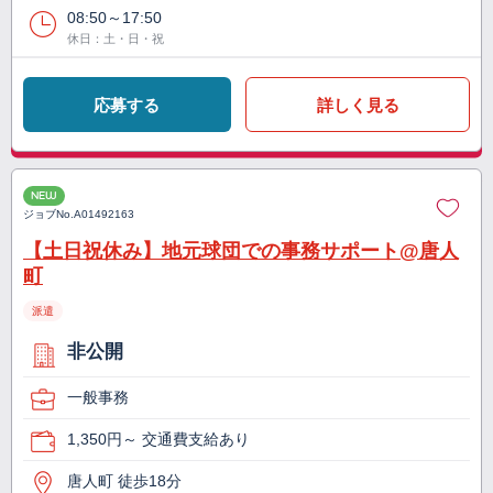
08:50～17:50
休日：土・日・祝
応募する
詳しく見る
NEW
ジョブNo.
A01492163
【土日祝休み】地元球団での事務サポート@唐人
町
派遣
非公開
一般事務
1,350円～ 交通費支給あり
唐人町 徒歩18分