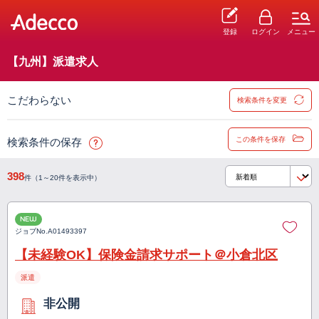
登録
ログイン
メニュー
【九州】派遣求人
こだわらない
検索条件を変更
この条件を保存
検索条件の保存
398
件（1～20件を表示中）
NEW
ジョブNo.
A01493397
【未経験OK】保険金請求サポート＠小倉北区
派遣
非公開