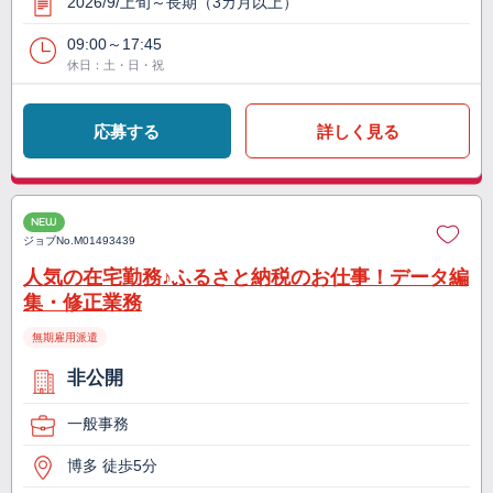
2026/9/上旬～長期（3カ月以上）
09:00～17:45
休日：土・日・祝
応募する
詳しく見る
NEW
ジョブNo.
M01493439
人気の在宅勤務♪ふるさと納税のお仕事！データ編
集・修正業務
無期雇用派遣
非公開
一般事務
博多 徒歩5分