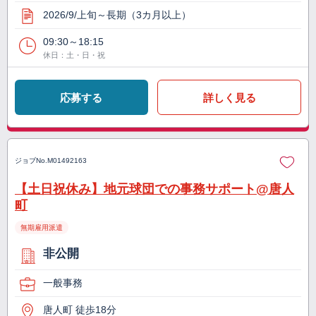
2026/9/上旬～長期（3カ月以上）
09:30～18:15
休日：土・日・祝
応募する
詳しく見る
ジョブNo.
M01492163
【土日祝休み】地元球団での事務サポート@唐人
町
無期雇用派遣
非公開
一般事務
唐人町 徒歩18分