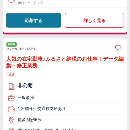
休日：土・日・祝
応募する
詳しく見る
NEW
ジョブNo.
A01493439
人気の在宅勤務♪ふるさと納税のお仕事！データ編
集・修正業務
派遣
非公開
一般事務
1,300円～ 交通費支給あり
博多 徒歩5分