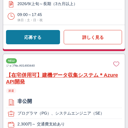
2026/9/上旬～長期（3カ月以上）
09:00～17:45
休日：土・日・祝
応募する
詳しく見る
NEW
ジョブNo.
A01493440
【在宅併用可】建機データ収集システム＊Azure
API開発
派遣
非公開
プログラマ（PG）、システムエンジニア（SE）
2,300円～ 交通費支給あり