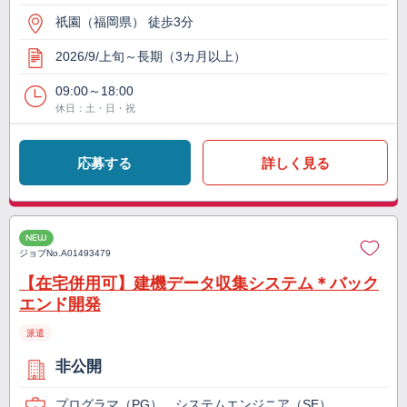
祇園（福岡県） 徒歩3分
2026/9/上旬～長期（3カ月以上）
09:00～18:00
休日：土・日・祝
応募する
詳しく見る
NEW
ジョブNo.
A01493479
【在宅併用可】建機データ収集システム＊バック
エンド開発
派遣
非公開
プログラマ（PG）、システムエンジニア（SE）