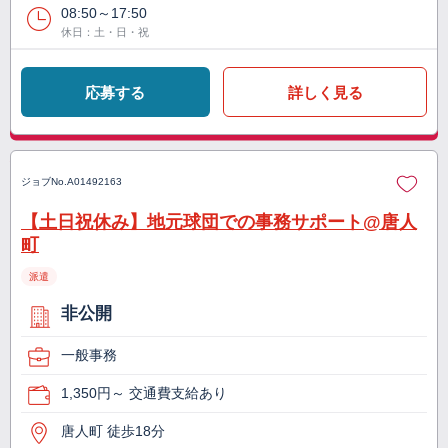
08:50～17:50
休日：土・日・祝
応募する
詳しく見る
ジョブNo.
A01492163
【土日祝休み】地元球団での事務サポート@唐人
町
派遣
非公開
一般事務
1,350円～ 交通費支給あり
唐人町 徒歩18分