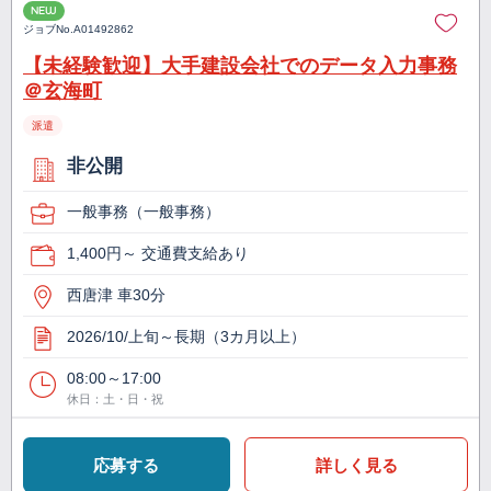
NEW
ジョブNo.
A01492862
【未経験歓迎】大手建設会社でのデータ入力事務
＠玄海町
派遣
非公開
一般事務（一般事務）
1,400円～ 交通費支給あり
西唐津 車30分
2026/10/上旬～長期（3カ月以上）
08:00～17:00
休日：土・日・祝
応募する
詳しく見る