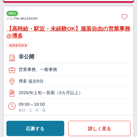
NEW
ジョブNo.
M01494095
【高時給・駅近・未経験OK】服装自由の営業事務
@博多
無期雇用派遣
非公開
営業事務、一般事務
博多 徒歩8分
2026/9/上旬～長期（3カ月以上）
09:00～18:00
休日：土・日・祝
応募する
詳しく見る