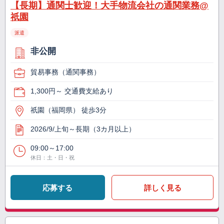
【長期】通関士歓迎！大手物流会社の通関業務@
祇園
派遣
非公開
貿易事務（通関事務）
1,300円～ 交通費支給あり
祇園（福岡県） 徒歩3分
2026/9/上旬～長期（3カ月以上）
09:00～17:00
休日：土・日・祝
応募する
詳しく見る