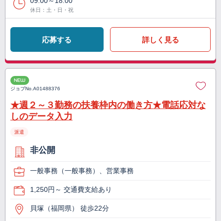
09:00～18:00
休日：土・日・祝
応募する
詳しく見る
NEW
ジョブNo.
A01488376
★週２～３勤務の扶養枠内の働き方★電話応対な
しのデータ入力
派遣
非公開
一般事務（一般事務）、営業事務
1,250円～ 交通費支給あり
貝塚（福岡県） 徒歩22分