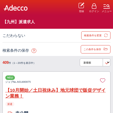
登録
ログイン
メニュー
【九州】派遣求人
こだわらない
検索条件を変更
この条件を保存
検索条件の保存
409
件（1～20件を表示中）
NEW
ジョブNo.
A01490975
【10月開始／土日祝休み】地元球団で販促デザイ
ン業務！
派遣