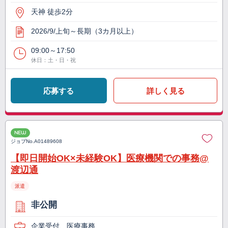
天神 徒歩2分
2026/9/上旬～長期（3カ月以上）
09:00～17:50
休日：土・日・祝
応募する
詳しく見る
NEW
ジョブNo.
A01489608
【即日開始OK×未経験OK】医療機関での事務@
渡辺通
派遣
非公開
企業受付、医療事務