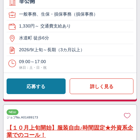
非公開
一般事務、生保・損保事務（損保事務）
1,330円～ 交通費支給あり
水道町 徒歩6分
2026/9/上旬～長期（3カ月以上）
09:00～17:00
休日：土・日・祝
応募する
詳しく見る
NEW
ジョブNo.
A01489173
【１０月上旬開始】服装自由♪時間固定★外資系企
業でのコール！