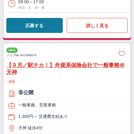
09:00～17:00
休日：土・日・祝
応募する
詳しく見る
NEW
ジョブNo.
A01490874
【９月／駅チカ！】外資系保険会社で一般事務＠
天神
派遣
非公開
一般事務、営業事務
1,300円～ 交通費支給あり
天神 徒歩4分