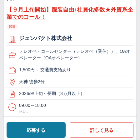
【９月上旬開始】服装自由♪社員化多数★外資系企
業でのコール！
派遣
ジェンパクト株式会社
テレオペ・コールセンター（テレオペ（受信））、OAオ
ペレーター（OAオペレーター）
1,500円～ 交通費支給あり
天神 徒歩2分
2026/9/上旬～長期（3カ月以上）
09:00～18:00
休日：
応募する
詳しく見る