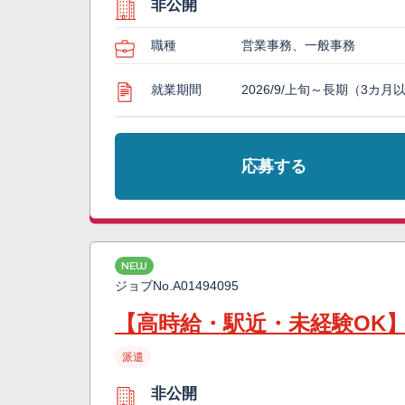
非公開
職種
営業事務、一般事務
就業期間
2026/9/上旬～長期（3カ月
応募する
NEW
ジョブNo.
A01494095
【高時給・駅近・未経験OK
派遣
非公開