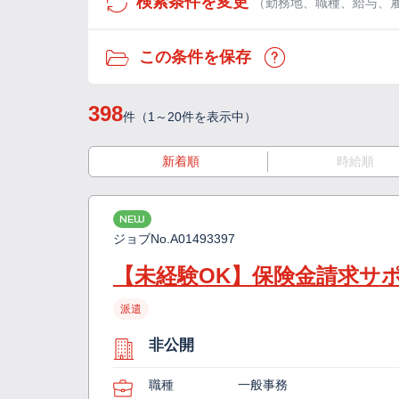
検索条件を変更
（勤務地、職種、給与、
この条件を保存
398
件（1～20件を表示中）
新着順
時給順
NEW
ジョブNo.
A01493397
【未経験OK】保険金請求サ
派遣
非公開
職種
一般事務