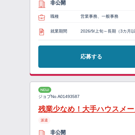
非公開
職種
営業事務、一般事務
就業期間
2026/9/上旬～長期（3カ月
応募する
NEW
ジョブNo.
A01493587
残業少なめ！大手ハウスメー
派遣
非公開