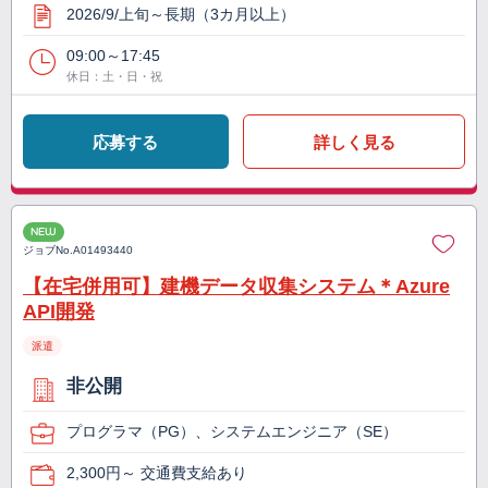
2026/9/上旬～長期（3カ月以上）
09:00～17:45
休日：土・日・祝
応募する
詳しく見る
NEW
ジョブNo.
A01493440
【在宅併用可】建機データ収集システム＊Azure
API開発
派遣
非公開
プログラマ（PG）、システムエンジニア（SE）
2,300円～ 交通費支給あり