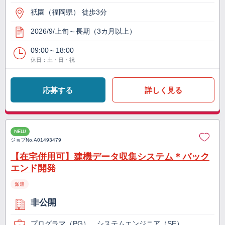
祇園（福岡県） 徒歩3分
2026/9/上旬～長期（3カ月以上）
09:00～18:00
休日：土・日・祝
応募する
詳しく見る
NEW
ジョブNo.
A01493479
【在宅併用可】建機データ収集システム＊バック
エンド開発
派遣
非公開
プログラマ（PG）、システムエンジニア（SE）