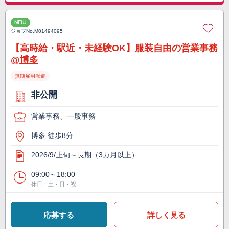
NEW
ジョブNo.
M01494095
【高時給・駅近・未経験OK】服装自由の営業事務
@博多
無期雇用派遣
非公開
営業事務、一般事務
博多 徒歩8分
2026/9/上旬～長期（3カ月以上）
09:00～18:00
休日：土・日・祝
応募する
詳しく見る