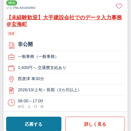
NEW
ジョブNo.
A01492862
【未経験歓迎】大手建設会社でのデータ入力事務
＠玄海町
派遣
非公開
一般事務（一般事務）
1,400円～ 交通費支給あり
西唐津 車30分
2026/10/上旬～長期（3カ月以上）
08:00～17:00
休日：土・日・祝
応募する
詳しく見る