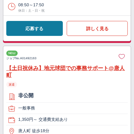
08:50～17:50
休日：土・日・祝
応募する
詳しく見る
NEW
ジョブNo.
A01492163
【土日祝休み】地元球団での事務サポート@唐人
町
派遣
非公開
一般事務
1,350円～ 交通費支給あり
唐人町 徒歩18分