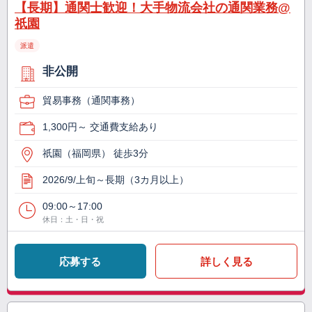
【長期】通関士歓迎！大手物流会社の通関業務@
祇園
派遣
非公開
貿易事務（通関事務）
1,300円～ 交通費支給あり
祇園（福岡県） 徒歩3分
2026/9/上旬～長期（3カ月以上）
09:00～17:00
休日：土・日・祝
応募する
詳しく見る