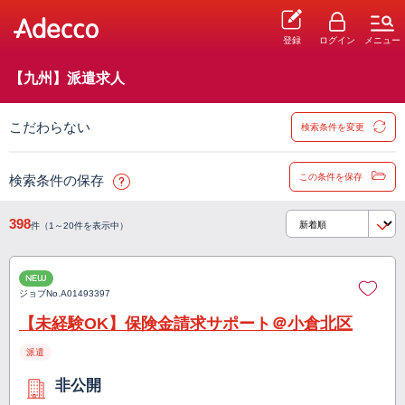
登録
ログイン
メニュー
【九州】派遣求人
こだわらない
検索条件を変更
この条件を保存
検索条件の保存
398
件（1～20件を表示中）
NEW
ジョブNo.
A01493397
【未経験OK】保険金請求サポート＠小倉北区
派遣
非公開