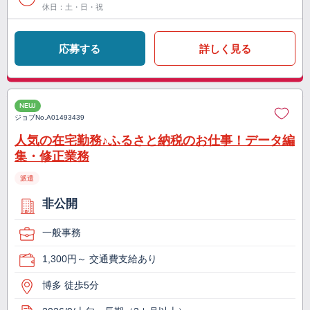
休日：土・日・祝
応募する
詳しく見る
NEW
ジョブNo.
A01493439
人気の在宅勤務♪ふるさと納税のお仕事！データ編
集・修正業務
派遣
非公開
一般事務
1,300円～ 交通費支給あり
博多 徒歩5分