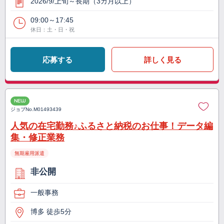
2026/9/上旬～長期（3カ月以上）
09:00～17:45
休日：土・日・祝
応募する
詳しく見る
NEW
ジョブNo.
M01493439
人気の在宅勤務♪ふるさと納税のお仕事！データ編
集・修正業務
無期雇用派遣
非公開
一般事務
博多 徒歩5分