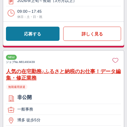
2026/9/上旬～長期（3カ月以上）
09:00～17:45
休日：土・日・祝
応募する
詳しく見る
NEW
ジョブNo.
M01493439
人気の在宅勤務♪ふるさと納税のお仕事！データ編
集・修正業務
無期雇用派遣
非公開
一般事務
博多 徒歩5分