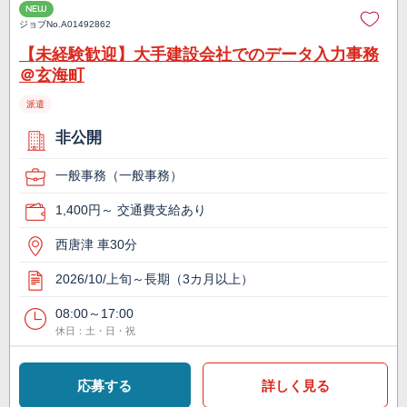
NEW
ジョブNo.
A01492862
【未経験歓迎】大手建設会社でのデータ入力事務
＠玄海町
派遣
非公開
一般事務（一般事務）
1,400円～ 交通費支給あり
西唐津 車30分
2026/10/上旬～長期（3カ月以上）
08:00～17:00
休日：土・日・祝
応募する
詳しく見る