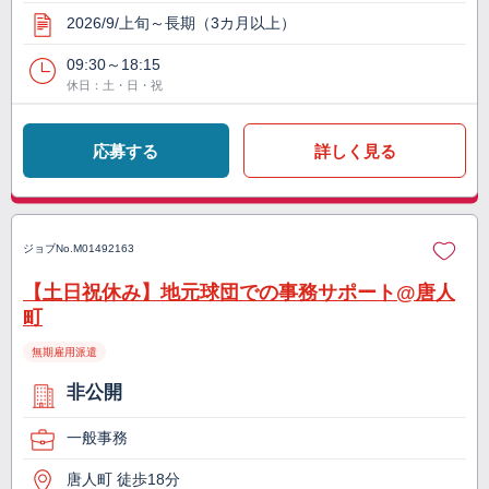
2026/9/上旬～長期（3カ月以上）
09:30～18:15
休日：土・日・祝
応募する
詳しく見る
ジョブNo.
M01492163
【土日祝休み】地元球団での事務サポート@唐人
町
無期雇用派遣
非公開
一般事務
唐人町 徒歩18分