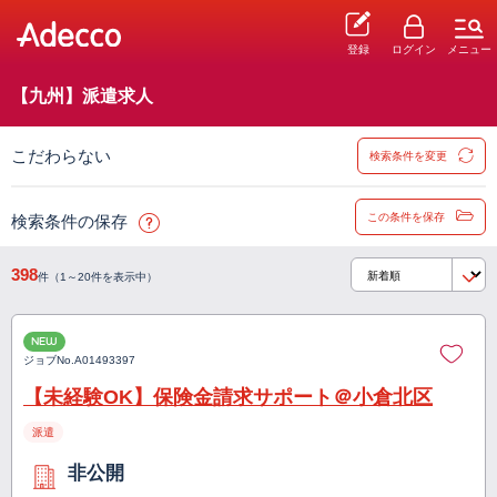
登録
ログイン
メニュー
【九州】派遣求人
こだわらない
検索条件を変更
この条件を保存
検索条件の保存
398
件（1～20件を表示中）
NEW
ジョブNo.
A01493397
【未経験OK】保険金請求サポート＠小倉北区
派遣
非公開