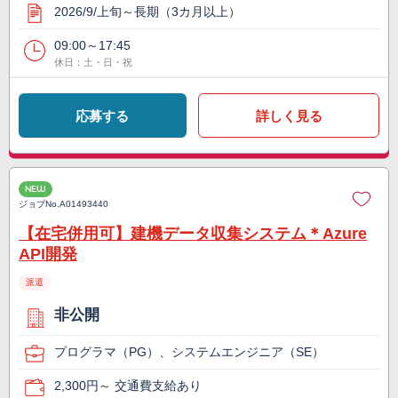
2026/9/上旬～長期（3カ月以上）
09:00～17:45
休日：土・日・祝
応募する
詳しく見る
NEW
ジョブNo.
A01493440
【在宅併用可】建機データ収集システム＊Azure
API開発
派遣
非公開
プログラマ（PG）、システムエンジニア（SE）
2,300円～ 交通費支給あり