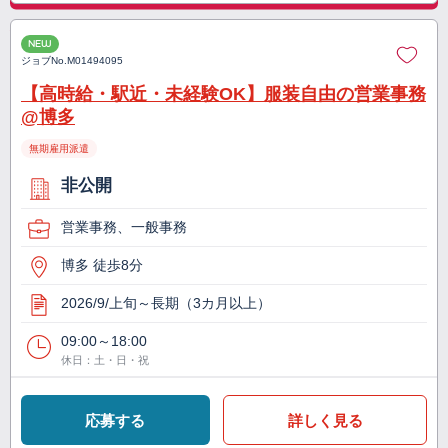
NEW
ジョブNo.
M01494095
【高時給・駅近・未経験OK】服装自由の営業事務
@博多
無期雇用派遣
非公開
営業事務、一般事務
博多 徒歩8分
2026/9/上旬～長期（3カ月以上）
09:00～18:00
休日：土・日・祝
応募する
詳しく見る