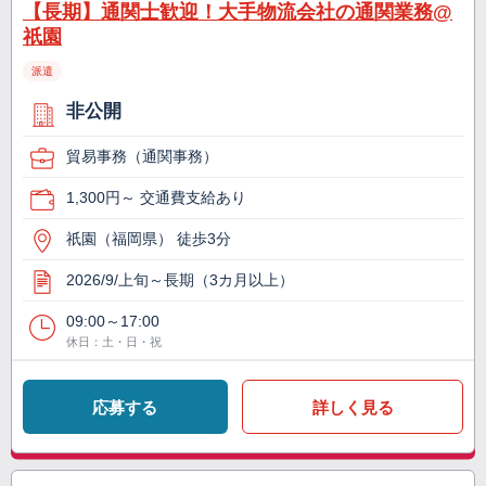
【長期】通関士歓迎！大手物流会社の通関業務@
祇園
派遣
非公開
貿易事務（通関事務）
1,300円～ 交通費支給あり
祇園（福岡県） 徒歩3分
2026/9/上旬～長期（3カ月以上）
09:00～17:00
休日：土・日・祝
応募する
詳しく見る