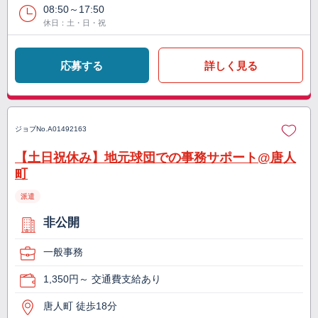
08:50～17:50
休日：土・日・祝
応募する
詳しく見る
ジョブNo.
A01492163
【土日祝休み】地元球団での事務サポート@唐人
町
派遣
非公開
一般事務
1,350円～ 交通費支給あり
唐人町 徒歩18分