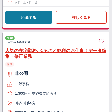
休日：土・日・祝
応募する
詳しく見る
NEW
ジョブNo.
A01493439
人気の在宅勤務♪ふるさと納税のお仕事！データ編
集・修正業務
派遣
非公開
一般事務
1,300円～ 交通費支給あり
博多 徒歩5分