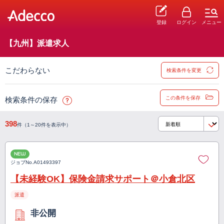
登録
ログイン
メニュー
【九州】派遣求人
こだわらない
検索条件を変更
この条件を保存
検索条件の保存
398
件（1～20件を表示中）
NEW
ジョブNo.
A01493397
【未経験OK】保険金請求サポート＠小倉北区
派遣
非公開