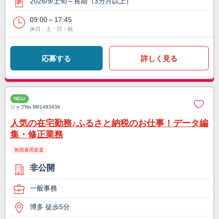
2026/9/上旬～長期（3カ月以上）
09:00～17:45
休日：土・日・祝
応募する
詳しく見る
NEW
ジョブNo.
M01493439
人気の在宅勤務♪ふるさと納税のお仕事！データ編
集・修正業務
無期雇用派遣
非公開
一般事務
博多 徒歩5分