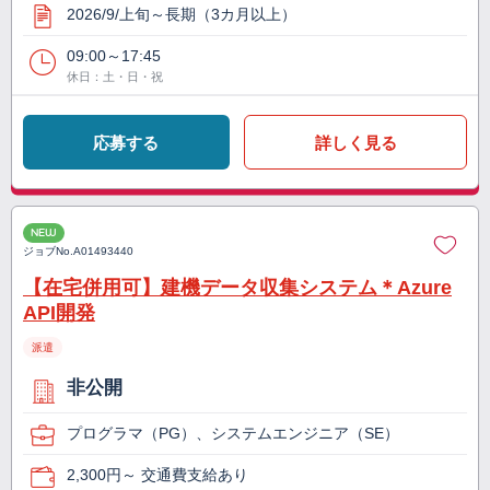
2026/9/上旬～長期（3カ月以上）
09:00～17:45
休日：土・日・祝
応募する
詳しく見る
NEW
ジョブNo.
A01493440
【在宅併用可】建機データ収集システム＊Azure
API開発
派遣
非公開
プログラマ（PG）、システムエンジニア（SE）
2,300円～ 交通費支給あり