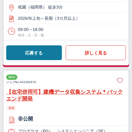
祇園（福岡県） 徒歩3分
2026/9/上旬～長期（3カ月以上）
09:00～18:00
休日：土・日・祝
応募する
詳しく見る
NEW
ジョブNo.
A01493479
【在宅併用可】建機データ収集システム＊バック
エンド開発
派遣
非公開
プログラマ（PG）、システムエンジニア（SE）