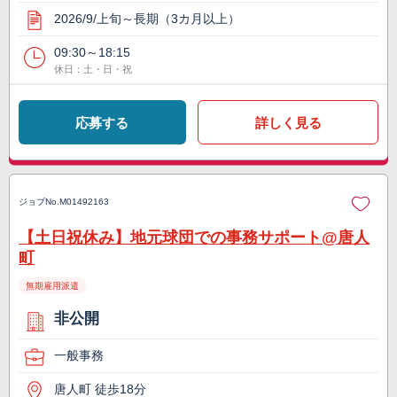
2026/9/上旬～長期（3カ月以上）
09:30～18:15
休日：土・日・祝
応募する
詳しく見る
ジョブNo.
M01492163
【土日祝休み】地元球団での事務サポート@唐人
町
無期雇用派遣
非公開
一般事務
唐人町 徒歩18分