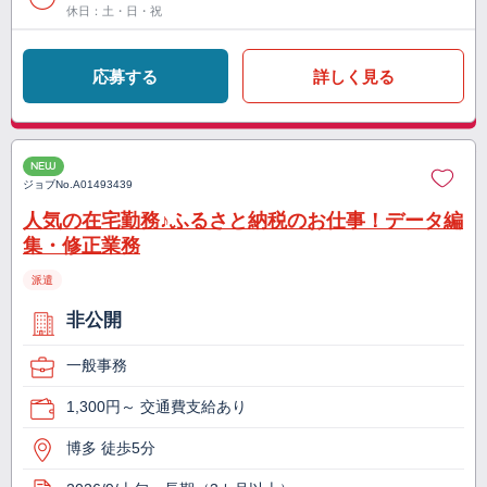
休日：土・日・祝
応募する
詳しく見る
NEW
ジョブNo.
A01493439
人気の在宅勤務♪ふるさと納税のお仕事！データ編
集・修正業務
派遣
非公開
一般事務
1,300円～ 交通費支給あり
博多 徒歩5分