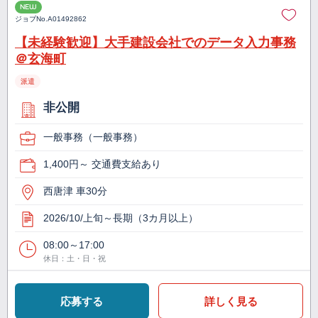
NEW
ジョブNo.
A01492862
【未経験歓迎】大手建設会社でのデータ入力事務
＠玄海町
派遣
非公開
一般事務（一般事務）
1,400円～ 交通費支給あり
西唐津 車30分
2026/10/上旬～長期（3カ月以上）
08:00～17:00
休日：土・日・祝
応募する
詳しく見る