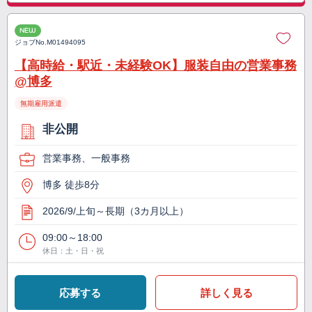
NEW
ジョブNo.
M01494095
【高時給・駅近・未経験OK】服装自由の営業事務
@博多
無期雇用派遣
非公開
営業事務、一般事務
博多 徒歩8分
2026/9/上旬～長期（3カ月以上）
09:00～18:00
休日：土・日・祝
応募する
詳しく見る