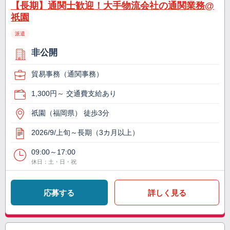
【長期】通関士歓迎！大手物流会社の通関業務@
祇園
派遣
非公開
貿易事務（通関事務）
1,300円～ 交通費支給あり
祇園（福岡県） 徒歩3分
2026/9/上旬～長期（3カ月以上）
09:00～17:00
休日：土・日・祝
応募する
詳しく見る