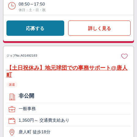
08:50～17:50
休日：土・日・祝
応募する
詳しく見る
ジョブNo.
A01492163
【土日祝休み】地元球団での事務サポート@唐人
町
派遣
非公開
一般事務
1,350円～ 交通費支給あり
唐人町 徒歩18分