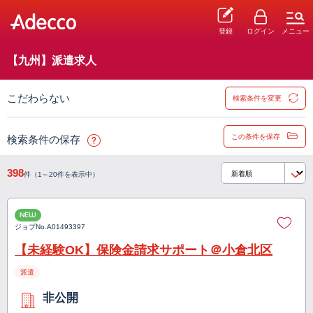
登録
ログイン
メニュー
【九州】派遣求人
こだわらない
検索条件を変更
この条件を保存
検索条件の保存
398
件（1～20件を表示中）
NEW
ジョブNo.
A01493397
【未経験OK】保険金請求サポート＠小倉北区
派遣
非公開