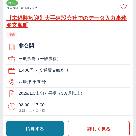
NEW
ジョブNo.
A01492862
【未経験歓迎】大手建設会社でのデータ入力事務
＠玄海町
派遣
非公開
一般事務（一般事務）
1,400円～ 交通費支給あり
西唐津 車30分
2026/10/上旬～長期（3カ月以上）
08:00～17:00
休日：土・日・祝
応募する
詳しく見る