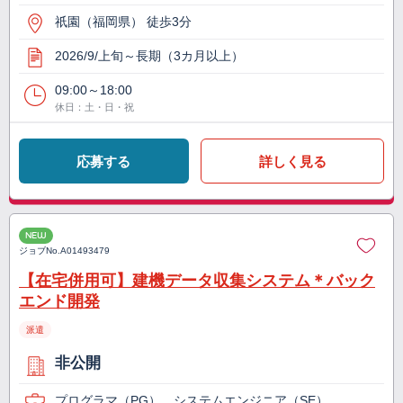
祇園（福岡県） 徒歩3分
2026/9/上旬～長期（3カ月以上）
09:00～18:00
休日：土・日・祝
応募する
詳しく見る
NEW
ジョブNo.
A01493479
【在宅併用可】建機データ収集システム＊バック
エンド開発
派遣
非公開
プログラマ（PG）、システムエンジニア（SE）