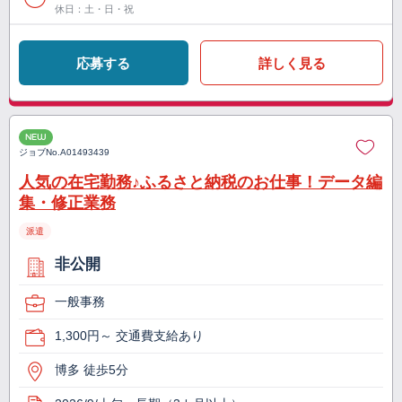
休日：土・日・祝
応募する
詳しく見る
NEW
ジョブNo.
A01493439
人気の在宅勤務♪ふるさと納税のお仕事！データ編
集・修正業務
派遣
非公開
一般事務
1,300円～ 交通費支給あり
博多 徒歩5分