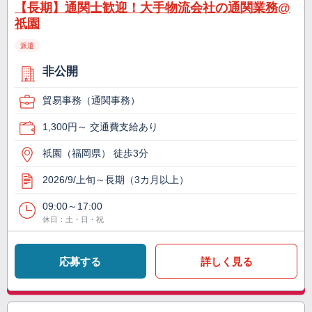
【長期】通関士歓迎！大手物流会社の通関業務@
祇園
派遣
非公開
貿易事務（通関事務）
1,300円～ 交通費支給あり
祇園（福岡県） 徒歩3分
2026/9/上旬～長期（3カ月以上）
09:00～17:00
休日：土・日・祝
応募する
詳しく見る