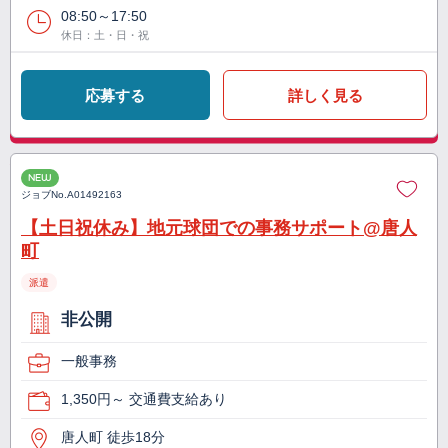
08:50～17:50
休日：土・日・祝
応募する
詳しく見る
NEW
ジョブNo.
A01492163
【土日祝休み】地元球団での事務サポート@唐人
町
派遣
非公開
一般事務
1,350円～ 交通費支給あり
唐人町 徒歩18分