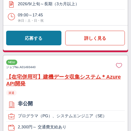
2026/9/上旬～長期（3カ月以上）
09:00～17:45
休日：土・日・祝
応募する
詳しく見る
NEW
ジョブNo.
A01493440
【在宅併用可】建機データ収集システム＊Azure
API開発
派遣
非公開
プログラマ（PG）、システムエンジニア（SE）
2,300円～ 交通費支給あり