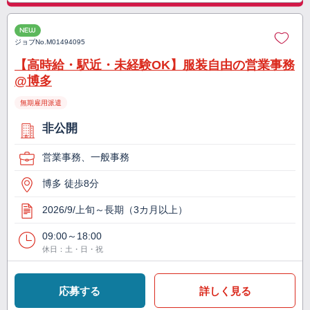
NEW
ジョブNo.
M01494095
【高時給・駅近・未経験OK】服装自由の営業事務
@博多
無期雇用派遣
非公開
営業事務、一般事務
博多 徒歩8分
2026/9/上旬～長期（3カ月以上）
09:00～18:00
休日：土・日・祝
応募する
詳しく見る