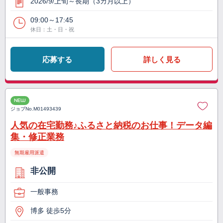
2026/9/上旬～長期（3カ月以上）
09:00～17:45
休日：土・日・祝
応募する
詳しく見る
NEW
ジョブNo.
M01493439
人気の在宅勤務♪ふるさと納税のお仕事！データ編
集・修正業務
無期雇用派遣
非公開
一般事務
博多 徒歩5分