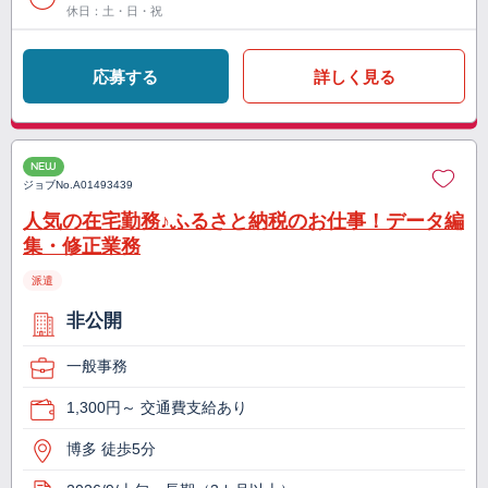
休日：土・日・祝
応募する
詳しく見る
NEW
ジョブNo.
A01493439
人気の在宅勤務♪ふるさと納税のお仕事！データ編
集・修正業務
派遣
非公開
一般事務
1,300円～ 交通費支給あり
博多 徒歩5分