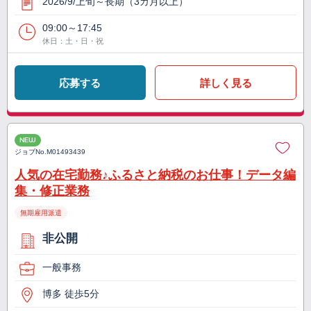
2026/9/上旬～長期（3カ月以上）
09:00～17:45
休日：土・日・祝
応募する
詳しく見る
NEW
ジョブNo.
M01493439
人気の在宅勤務♪ふるさと納税のお仕事！データ編
集・修正業務
無期雇用派遣
非公開
一般事務
博多 徒歩5分