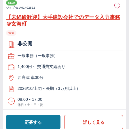
NEW
ジョブNo.
A01492862
【未経験歓迎】大手建設会社でのデータ入力事務
＠玄海町
派遣
非公開
一般事務（一般事務）
1,400円～ 交通費支給あり
西唐津 車30分
2026/10/上旬～長期（3カ月以上）
08:00～17:00
休日：土・日・祝
応募する
詳しく見る