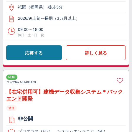
祇園（福岡県） 徒歩3分
2026/9/上旬～長期（3カ月以上）
09:00～18:00
休日：土・日・祝
応募する
詳しく見る
NEW
ジョブNo.
A01493479
【在宅併用可】建機データ収集システム＊バック
エンド開発
派遣
非公開
プログラマ（PG）、システムエンジニア（SE）