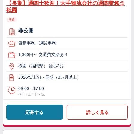
【長期】通関士歓迎！大手物流会社の通関業務@
祇園
派遣
非公開
貿易事務（通関事務）
1,300円～ 交通費支給あり
祇園（福岡県） 徒歩3分
2026/9/上旬～長期（3カ月以上）
09:00～17:00
休日：土・日・祝
応募する
詳しく見る