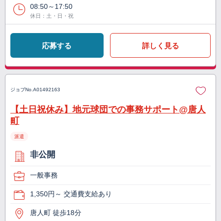
08:50～17:50
休日：土・日・祝
応募する
詳しく見る
ジョブNo.
A01492163
【土日祝休み】地元球団での事務サポート@唐人
町
派遣
非公開
一般事務
1,350円～ 交通費支給あり
唐人町 徒歩18分