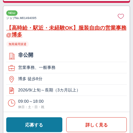
NEW
ジョブNo.
M01494095
【高時給・駅近・未経験OK】服装自由の営業事務
@博多
無期雇用派遣
非公開
営業事務、一般事務
博多 徒歩8分
2026/9/上旬～長期（3カ月以上）
09:00～18:00
休日：土・日・祝
応募する
詳しく見る