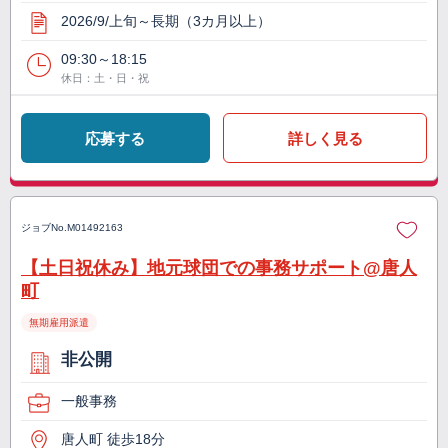
2026/9/上旬～長期（3カ月以上）
09:30～18:15
休日：土・日・祝
応募する
詳しく見る
ジョブNo.
M01492163
【土日祝休み】地元球団での事務サポート@唐人
町
無期雇用派遣
非公開
一般事務
唐人町 徒歩18分