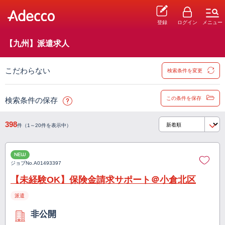
登録
ログイン
メニュー
【九州】派遣求人
こだわらない
検索条件を変更
この条件を保存
検索条件の保存
398
件（1～20件を表示中）
NEW
ジョブNo.
A01493397
【未経験OK】保険金請求サポート＠小倉北区
派遣
非公開