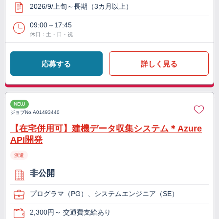
2026/9/上旬～長期（3カ月以上）
09:00～17:45
休日：土・日・祝
応募する
詳しく見る
NEW
ジョブNo.
A01493440
【在宅併用可】建機データ収集システム＊Azure
API開発
派遣
非公開
プログラマ（PG）、システムエンジニア（SE）
2,300円～ 交通費支給あり