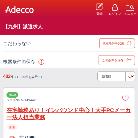
登録
ログイン
メニュー
【九州】派遣求人
こだわらない
検索条件を変更
この条件を保存
検索条件の保存
402
件（1～20件を表示中）
NEW
ジョブNo.
A01494420
在宅勤務あり！インバウンド中心！大手PCメーカ
ー法人担当業務
派遣