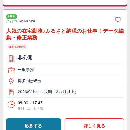
NEW
ジョブNo.
M01493439
人気の在宅勤務♪ふるさと納税のお仕事！データ編
集・修正業務
無期雇用派遣
非公開
一般事務
博多 徒歩5分
2026/9/上旬～長期（3カ月以上）
09:00～17:45
休日：土・日・祝
応募する
詳しく見る