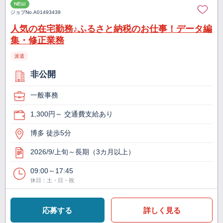
NEW
ジョブNo.
A01493439
人気の在宅勤務♪ふるさと納税のお仕事！データ編
集・修正業務
派遣
非公開
一般事務
1,300円～ 交通費支給あり
博多 徒歩5分
2026/9/上旬～長期（3カ月以上）
09:00～17:45
休日：土・日・祝
応募する
詳しく見る