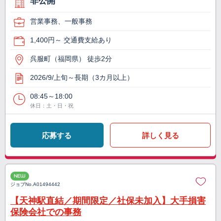
非公開
営業事務、一般事務
1,400円～ 交通費支給あり
呉服町（福岡県） 徒歩2分
2026/9/上旬～長期（3カ月以上）
08:45～18:00
休日：土・日・祝
応募する
詳しく見る
NEW
ジョブNo.
A01494442
【天神駅直結／期間限定／社保未加入】大手損害
保険会社での事務