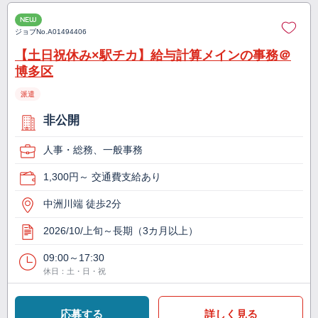
NEW
ジョブNo.
A01494406
【土日祝休み×駅チカ】給与計算メインの事務＠
博多区
派遣
非公開
人事・総務、一般事務
1,300円～ 交通費支給あり
中洲川端 徒歩2分
2026/10/上旬～長期（3カ月以上）
09:00～17:30
休日：土・日・祝
応募する
詳しく見る