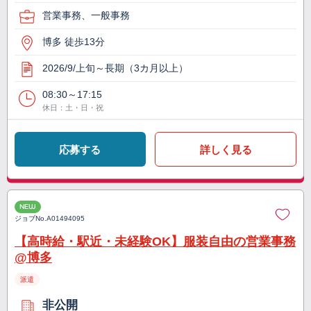
営業事務、一般事務
博多 徒歩13分
2026/9/上旬～長期（3カ月以上）
08:30～17:15
休日：土・日・祝
応募する
詳しく見る
NEW
ジョブNo.
A01494095
【高時給・駅近・未経験OK】服装自由の営業事務
@博多
派遣
非公開