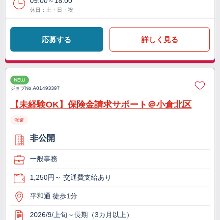
09:00～18:00
休日：土・日・祝
応募する
詳しく見る
NEW
ジョブNo.
A01493397
【未経験OK】保険金請求サポート＠小倉北区
派遣
非公開
一般事務
1,250円～ 交通費支給あり
平和通 徒歩1分
2026/9/上旬～長期（3カ月以上）