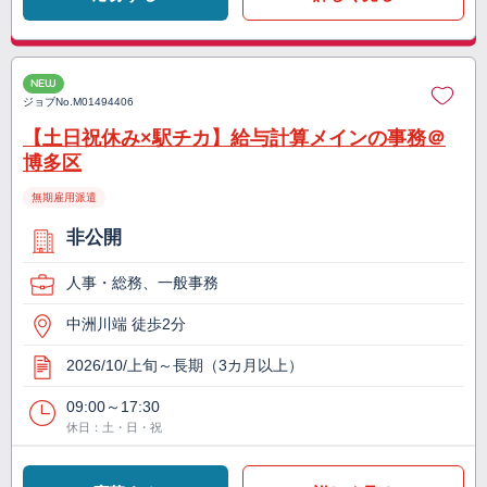
NEW
ジョブNo.
M01494406
【土日祝休み×駅チカ】給与計算メインの事務＠
博多区
無期雇用派遣
非公開
人事・総務、一般事務
中洲川端 徒歩2分
2026/10/上旬～長期（3カ月以上）
09:00～17:30
休日：土・日・祝