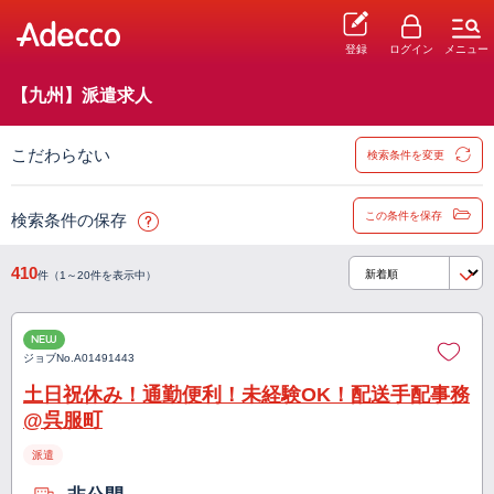
登録
ログイン
メニュー
【九州】派遣求人
こだわらない
検索条件を変更
この条件を保存
検索条件の保存
410
件（1～20件を表示中）
NEW
ジョブNo.
A01491443
土日祝休み！通勤便利！未経験OK！配送手配事務
@呉服町
派遣