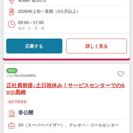
花畑町 徒歩2分
2026/9/上旬～長期（3カ月以上）
09:00～17:00
休日：土・日・祝
応募する
詳しく見る
NEW
ジョブNo.
A01490951
正社員前提♪土日祝休み！サービスセンターでのS
V@黒崎
紹介予定派遣
非公開
SV（スーパーバイザー）、テレオペ・コールセンター