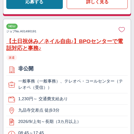
応募する
詳しく見る
NEW
ジョブNo.
A01490191
【土日祝休み／ネイル自由♪】BPOセンターで電
話対応と事務♪
派遣
非公開
一般事務（一般事務）、テレオペ・コールセンター（テ
レオペ（受信））
1,230円～ 交通費支給あり
九品寺交差点 徒歩3分
2026/9/上旬～長期（3カ月以上）
08:45～17:45