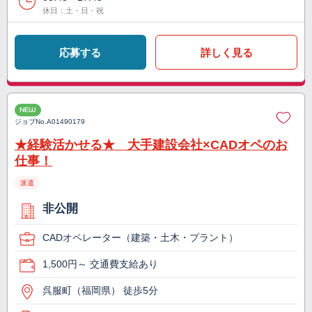
休日：土・日・祝
応募する
詳しく見る
NEW
ジョブNo.
A01490179
★経験活かせる★ 大手建設会社×CADオペのお
仕事！
派遣
非公開
CADオペレーター（建築・土木・プラント）
1,500円～ 交通費支給あり
呉服町（福岡県） 徒歩5分