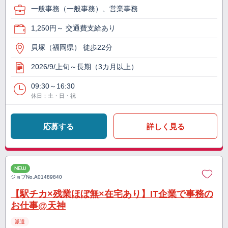
一般事務（一般事務）、営業事務
1,250円～ 交通費支給あり
貝塚（福岡県） 徒歩22分
2026/9/上旬～長期（3カ月以上）
09:30～16:30
休日：土・日・祝
応募する
詳しく見る
NEW
ジョブNo.
A01489840
【駅チカ×残業ほぼ無×在宅あり】IT企業で事務の
お仕事@天神
派遣