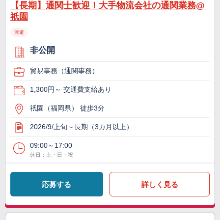
【長期】通関士歓迎！大手物流会社の通関業務@
祇園
派遣
非公開
貿易事務（通関事務）
1,300円～ 交通費支給あり
祇園（福岡県） 徒歩3分
2026/9/上旬～長期（3カ月以上）
09:00～17:00
休日：土・日・祝
応募する
詳しく見る