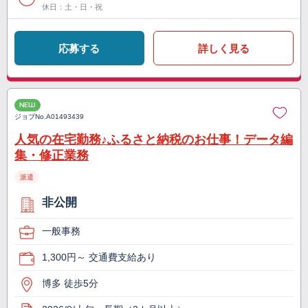
休日：土・日・祝
応募する
詳しく見る
NEW
ジョブNo.
A01493439
人気の在宅勤務♪ふるさと納税のお仕事！データ編
集・修正業務
派遣
非公開
一般事務
1,300円～ 交通費支給あり
博多 徒歩5分