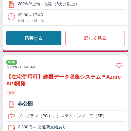
2026/9/上旬～長期（3カ月以上）
09:00～17:45
休日：土・日・祝
応募する
詳しく見る
NEW
ジョブNo.
A01493440
【在宅併用可】建機データ収集システム＊Azure
API開発
派遣
非公開
プログラマ（PG）、システムエンジニア（SE）
2,300円～ 交通費支給あり