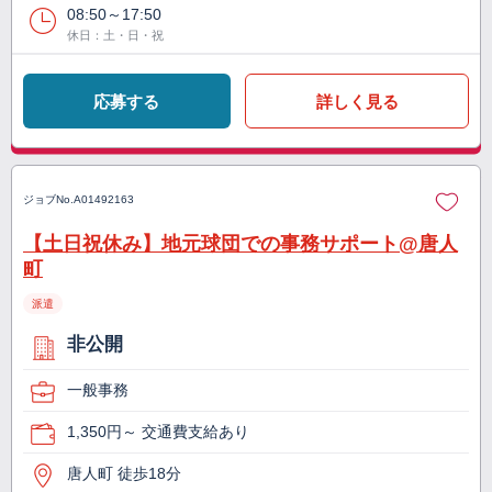
08:50～17:50
休日：土・日・祝
応募する
詳しく見る
ジョブNo.
A01492163
【土日祝休み】地元球団での事務サポート@唐人
町
派遣
非公開
一般事務
1,350円～ 交通費支給あり
唐人町 徒歩18分