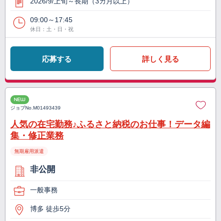
2026/9/上旬～長期（3カ月以上）
09:00～17:45
休日：土・日・祝
応募する
詳しく見る
NEW
ジョブNo.
M01493439
人気の在宅勤務♪ふるさと納税のお仕事！データ編
集・修正業務
無期雇用派遣
非公開
一般事務
博多 徒歩5分