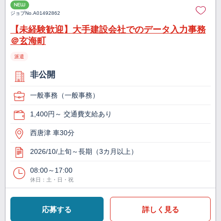
NEW
ジョブNo.
A01492862
【未経験歓迎】大手建設会社でのデータ入力事務
＠玄海町
派遣
非公開
一般事務（一般事務）
1,400円～ 交通費支給あり
西唐津 車30分
2026/10/上旬～長期（3カ月以上）
08:00～17:00
休日：土・日・祝
応募する
詳しく見る