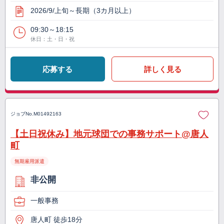
2026/9/上旬～長期（3カ月以上）
09:30～18:15
休日：土・日・祝
応募する
詳しく見る
ジョブNo.
M01492163
【土日祝休み】地元球団での事務サポート@唐人
町
無期雇用派遣
非公開
一般事務
唐人町 徒歩18分