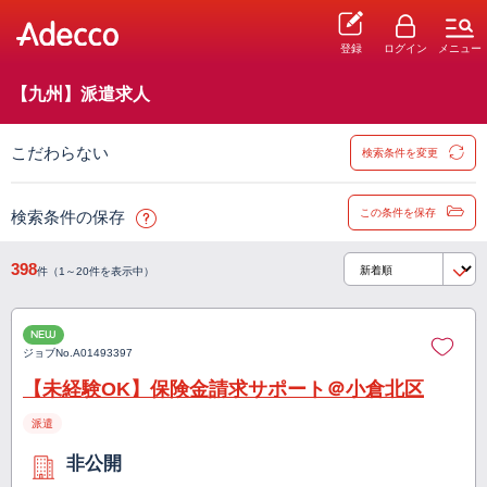
登録
ログイン
メニュー
【九州】派遣求人
こだわらない
検索条件を変更
この条件を保存
検索条件の保存
398
件（1～20件を表示中）
NEW
ジョブNo.
A01493397
【未経験OK】保険金請求サポート＠小倉北区
派遣
非公開