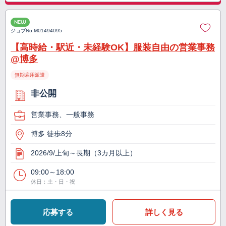
NEW
ジョブNo.
M01494095
【高時給・駅近・未経験OK】服装自由の営業事務
@博多
無期雇用派遣
非公開
営業事務、一般事務
博多 徒歩8分
2026/9/上旬～長期（3カ月以上）
09:00～18:00
休日：土・日・祝
応募する
詳しく見る