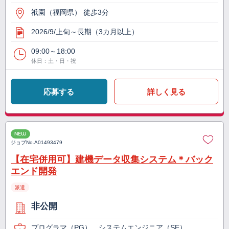
祇園（福岡県） 徒歩3分
2026/9/上旬～長期（3カ月以上）
09:00～18:00
休日：土・日・祝
応募する
詳しく見る
NEW
ジョブNo.
A01493479
【在宅併用可】建機データ収集システム＊バック
エンド開発
派遣
非公開
プログラマ（PG）、システムエンジニア（SE）