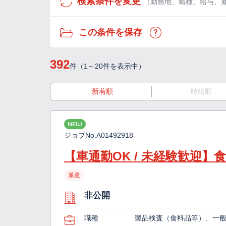
検索条件を変更
（勤務地、職種、給与、
この条件を保存
392
件（1～20件を表示中）
新着順
時給順
NEW
ジョブNo.
A01492918
【車通勤OK / 未経験歓迎
派遣
非公開
職種
製品検査（食料品等）、一