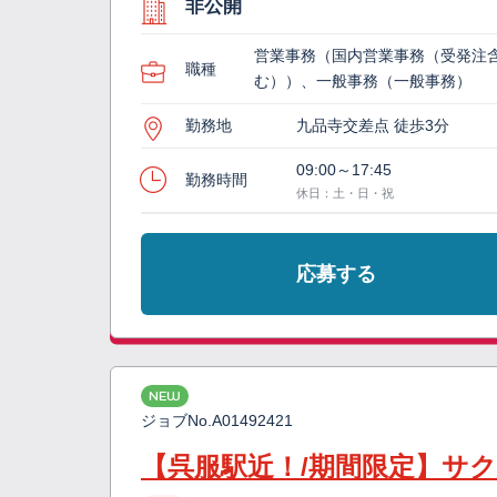
非公開
営業事務（国内営業事務（受発注
職種
む））、一般事務（一般事務）
勤務地
九品寺交差点 徒歩3分
09:00～17:45
勤務時間
休日：土・日・祝
応募する
NEW
ジョブNo.
A01492421
【呉服駅近！/期間限定】サ