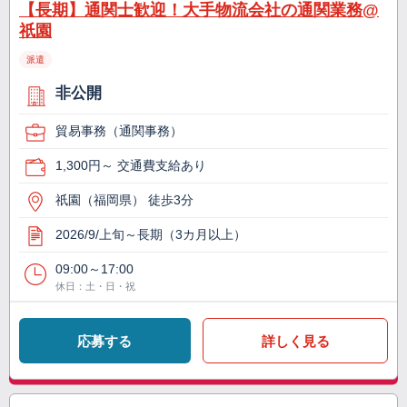
【長期】通関士歓迎！大手物流会社の通関業務@
祇園
派遣
非公開
貿易事務（通関事務）
1,300円～ 交通費支給あり
祇園（福岡県） 徒歩3分
2026/9/上旬～長期（3カ月以上）
09:00～17:00
休日：土・日・祝
応募する
詳しく見る