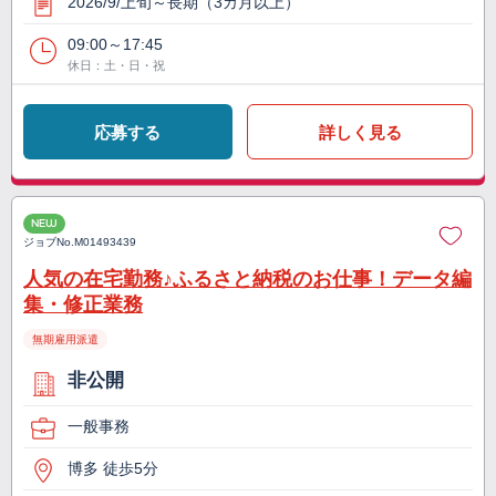
2026/9/上旬～長期（3カ月以上）
09:00～17:45
休日：土・日・祝
応募する
詳しく見る
NEW
ジョブNo.
M01493439
人気の在宅勤務♪ふるさと納税のお仕事！データ編
集・修正業務
無期雇用派遣
非公開
一般事務
博多 徒歩5分