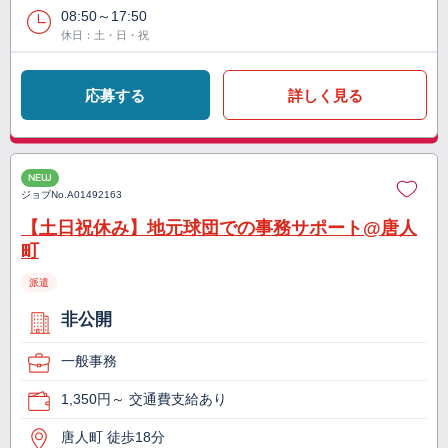
08:50～17:50
休日：土・日・祝
応募する
詳しく見る
NEW
ジョブNo.
A01492163
【土日祝休み】地元球団での事務サポート@唐人
町
派遣
非公開
一般事務
1,350円～ 交通費支給あり
唐人町 徒歩18分