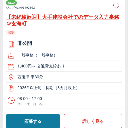
NEW
ジョブNo.
A01492862
【未経験歓迎】大手建設会社でのデータ入力事務
＠玄海町
派遣
非公開
一般事務（一般事務）
1,400円～ 交通費支給あり
西唐津 車30分
2026/10/上旬～長期（3カ月以上）
08:00～17:00
休日：土・日・祝
応募する
詳しく見る