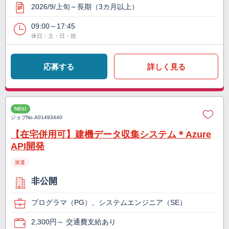
2026/9/上旬～長期（3カ月以上）
09:00～17:45
休日：土・日・祝
応募する
詳しく見る
NEW
ジョブNo.
A01493440
【在宅併用可】建機データ収集システム＊Azure
API開発
派遣
非公開
プログラマ（PG）、システムエンジニア（SE）
2,300円～ 交通費支給あり