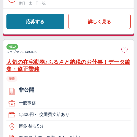
休日：土・日・祝
応募する
詳しく見る
NEW
ジョブNo.
A01493439
人気の在宅勤務♪ふるさと納税のお仕事！データ編
集・修正業務
派遣
非公開
一般事務
1,300円～ 交通費支給あり
博多 徒歩5分