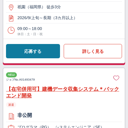
祇園（福岡県） 徒歩3分
2026/9/上旬～長期（3カ月以上）
09:00～18:00
休日：土・日・祝
応募する
詳しく見る
NEW
ジョブNo.
A01493479
【在宅併用可】建機データ収集システム＊バック
エンド開発
派遣
非公開
プログラマ（PG）、システムエンジニア（SE）