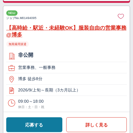
NEW
ジョブNo.
M01494095
【高時給・駅近・未経験OK】服装自由の営業事務
@博多
無期雇用派遣
非公開
営業事務、一般事務
博多 徒歩8分
2026/9/上旬～長期（3カ月以上）
09:00～18:00
休日：土・日・祝
応募する
詳しく見る