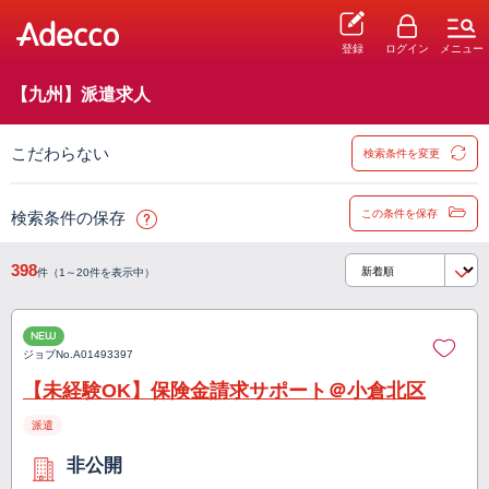
登録
ログイン
メニュー
【九州】派遣求人
こだわらない
検索条件を変更
この条件を保存
検索条件の保存
398
件（1～20件を表示中）
NEW
ジョブNo.
A01493397
【未経験OK】保険金請求サポート＠小倉北区
派遣
非公開