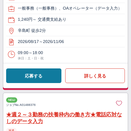
一般事務（一般事務）、OAオペレーター（データ入力）
1,240円～ 交通費支給あり
辛島町 徒歩2分
2026/08/17～2026/11/06
09:00～18:00
休日：土・日・祝
応募する
詳しく見る
NEW
ジョブNo.
A01488376
★週２～３勤務の扶養枠内の働き方★電話応対な
しのデータ入力
派遣