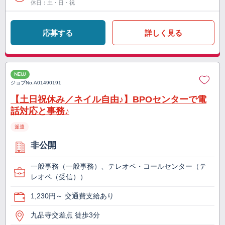
休日：土・日・祝
応募する
詳しく見る
NEW
ジョブNo.
A01490191
【土日祝休み／ネイル自由♪】BPOセンターで電
話対応と事務♪
派遣
非公開
一般事務（一般事務）、テレオペ・コールセンター（テ
レオペ（受信））
1,230円～ 交通費支給あり
九品寺交差点 徒歩3分