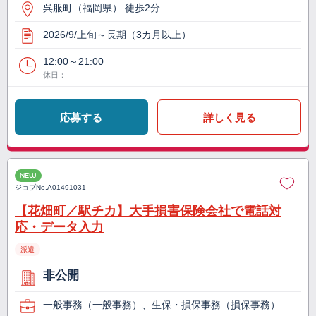
呉服町（福岡県） 徒歩2分
2026/9/上旬～長期（3カ月以上）
12:00～21:00
休日：
応募する
詳しく見る
NEW
ジョブNo.
A01491031
【花畑町／駅チカ】大手損害保険会社で電話対
応・データ入力
派遣
非公開
一般事務（一般事務）、生保・損保事務（損保事務）