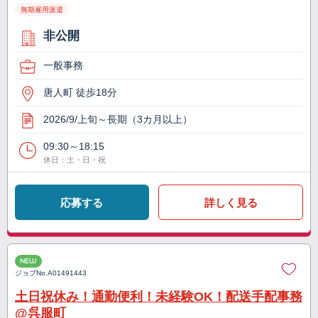
無期雇用派遣
非公開
一般事務
唐人町 徒歩18分
2026/9/上旬～長期（3カ月以上）
09:30～18:15
休日：土・日・祝
応募する
詳しく見る
NEW
ジョブNo.
A01491443
土日祝休み！通勤便利！未経験OK！配送手配事務
@呉服町