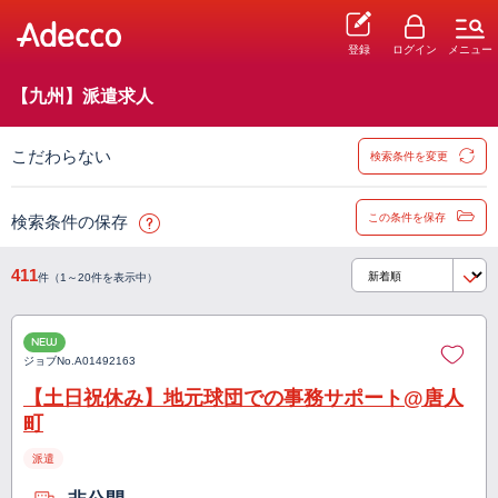
登録
ログイン
メニュー
【九州】派遣求人
こだわらない
検索条件を変更
この条件を保存
検索条件の保存
411
件（1～20件を表示中）
NEW
ジョブNo.
A01492163
【土日祝休み】地元球団での事務サポート@唐人
町
派遣