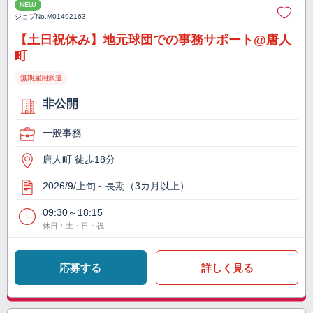
NEW
ジョブNo.
M01492163
【土日祝休み】地元球団での事務サポート@唐人
町
無期雇用派遣
非公開
一般事務
唐人町 徒歩18分
2026/9/上旬～長期（3カ月以上）
09:30～18:15
休日：土・日・祝
応募する
詳しく見る