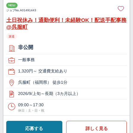
NEW
ジョブNo.
A01491443
土日祝休み！通勤便利！未経験OK！配送手配事務
@呉服町
派遣
非公開
一般事務
1,320円～ 交通費支給あり
呉服町（福岡県） 徒歩1分
2026/9/上旬～長期（3カ月以上）
09:00～17:30
休日：土・日・祝
応募する
詳しく見る