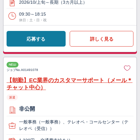
2026/10/上旬～長期（3カ月以上）
09:30～18:15
休日：土・日・祝
応募する
詳しく見る
NEW
ジョブNo.
A01491078
【朝勤】EC業界のカスタマーサポート（メール＊
チャット中心）
派遣
非公開
一般事務（一般事務）、テレオペ・コールセンター（テ
レオペ（受信））