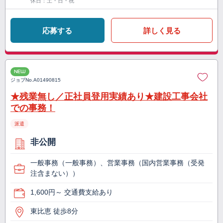
休日：土・日・祝
応募する
詳しく見る
NEW
ジョブNo.
A01490815
★残業無し／正社員登用実績あり★建設工事会社
での事務！
派遣
非公開
一般事務（一般事務）、営業事務（国内営業事務（受発
注含まない））
1,600円～ 交通費支給あり
東比恵 徒歩8分