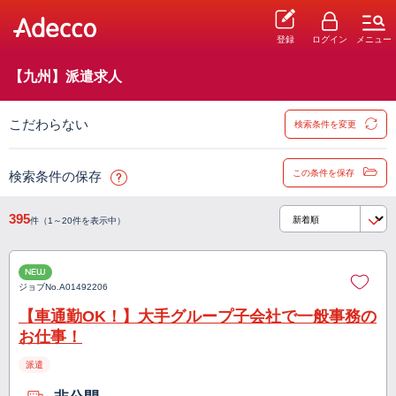
登録
ログイン
メニュー
【九州】派遣求人
こだわらない
検索条件を変更
この条件を保存
検索条件の保存
395
件（1～20件を表示中）
NEW
ジョブNo.
A01492206
【車通勤OK！】大手グループ子会社で一般事務の
お仕事！
派遣