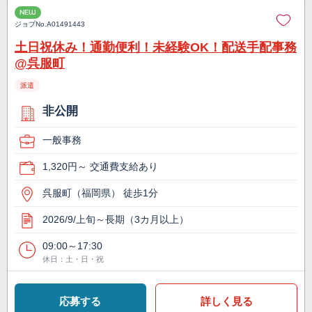
NEW
ジョブNo.
A01491443
土日祝休み！通勤便利！未経験OK！配送手配事務
@呉服町
派遣
非公開
一般事務
1,320円～ 交通費支給あり
呉服町（福岡県） 徒歩1分
2026/9/上旬～長期（3カ月以上）
09:00～17:30
休日：土・日・祝
応募する
詳しく見る