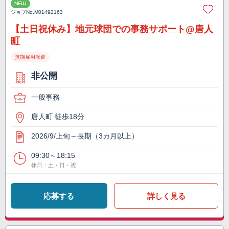
NEW
ジョブNo.
M01492163
【土日祝休み】地元球団での事務サポート@唐人
町
無期雇用派遣
非公開
一般事務
唐人町 徒歩18分
2026/9/上旬～長期（3カ月以上）
09:30～18:15
休日：土・日・祝
応募する
詳しく見る