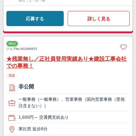
休日：土・日・祝
応募する
詳しく見る
NEW
ジョブNo.
A01490815
★残業無し／正社員登用実績あり★建設工事会社
での事務！
派遣
非公開
一般事務（一般事務）、営業事務（国内営業事務（受発
注含まない））
1,600円～ 交通費支給あり
東比恵 徒歩8分