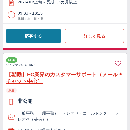
2026/10/上旬～長期（3カ月以上）
09:30～18:15
休日：土・日・祝
応募する
詳しく見る
NEW
ジョブNo.
A01491078
【朝勤】EC業界のカスタマーサポート（メール＊
チャット中心）
派遣
非公開
一般事務（一般事務）、テレオペ・コールセンター（テ
レオペ（受信））