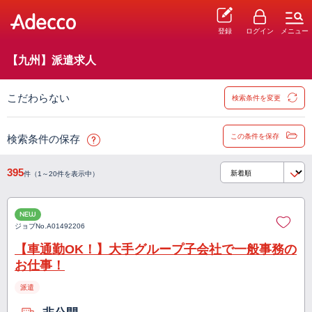
登録
ログイン
メニュー
【九州】派遣求人
こだわらない
検索条件を変更
この条件を保存
検索条件の保存
395
件（1～20件を表示中）
NEW
ジョブNo.
A01492206
【車通勤OK！】大手グループ子会社で一般事務の
お仕事！
派遣