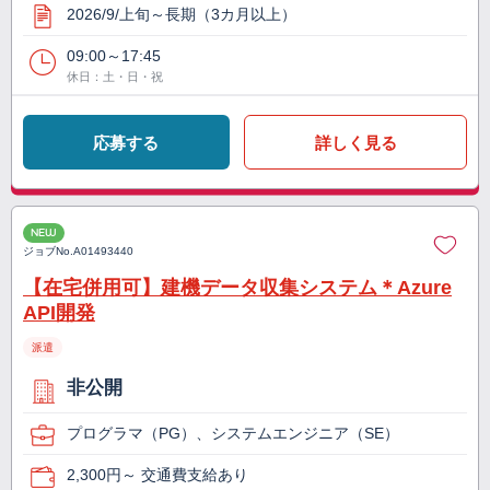
2026/9/上旬～長期（3カ月以上）
09:00～17:45
休日：土・日・祝
応募する
詳しく見る
NEW
ジョブNo.
A01493440
【在宅併用可】建機データ収集システム＊Azure
API開発
派遣
非公開
プログラマ（PG）、システムエンジニア（SE）
2,300円～ 交通費支給あり