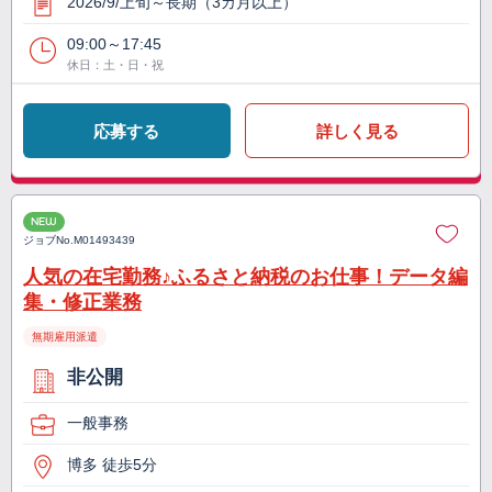
2026/9/上旬～長期（3カ月以上）
09:00～17:45
休日：土・日・祝
応募する
詳しく見る
NEW
ジョブNo.
M01493439
人気の在宅勤務♪ふるさと納税のお仕事！データ編
集・修正業務
無期雇用派遣
非公開
一般事務
博多 徒歩5分