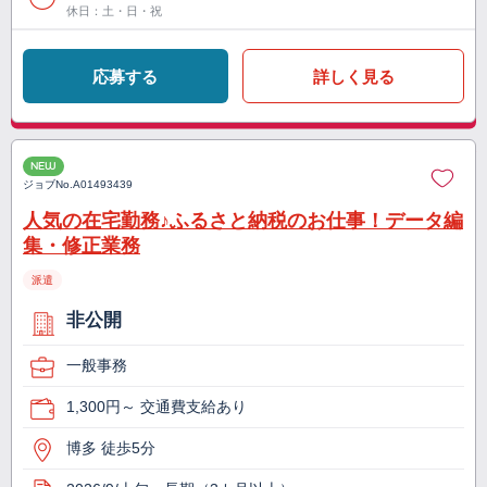
休日：土・日・祝
応募する
詳しく見る
NEW
ジョブNo.
A01493439
人気の在宅勤務♪ふるさと納税のお仕事！データ編
集・修正業務
派遣
非公開
一般事務
1,300円～ 交通費支給あり
博多 徒歩5分