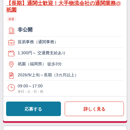
【長期】通関士歓迎！大手物流会社の通関業務@
祇園
派遣
非公開
貿易事務（通関事務）
1,300円～ 交通費支給あり
祇園（福岡県） 徒歩3分
2026/9/上旬～長期（3カ月以上）
09:00～17:00
休日：土・日・祝
応募する
詳しく見る