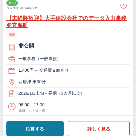
NEW
ジョブNo.
A01492862
【未経験歓迎】大手建設会社でのデータ入力事務
＠玄海町
派遣
非公開
一般事務（一般事務）
1,400円～ 交通費支給あり
西唐津 車30分
2026/10/上旬～長期（3カ月以上）
08:00～17:00
休日：土・日・祝
応募する
詳しく見る