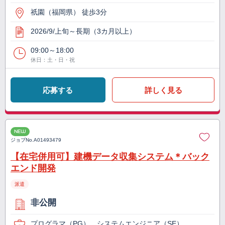
祇園（福岡県） 徒歩3分
2026/9/上旬～長期（3カ月以上）
09:00～18:00
休日：土・日・祝
応募する
詳しく見る
NEW
ジョブNo.
A01493479
【在宅併用可】建機データ収集システム＊バック
エンド開発
派遣
非公開
プログラマ（PG）、システムエンジニア（SE）