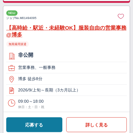
NEW
ジョブNo.
M01494095
【高時給・駅近・未経験OK】服装自由の営業事務
@博多
無期雇用派遣
非公開
営業事務、一般事務
博多 徒歩8分
2026/9/上旬～長期（3カ月以上）
09:00～18:00
休日：土・日・祝
応募する
詳しく見る