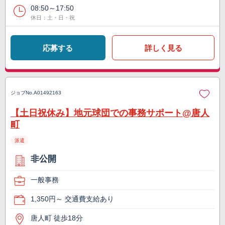
08:50～17:50
休日：土・日・祝
応募する
詳しく見る
ジョブNo.
A01492163
【土日祝休み】地元球団での事務サポート@唐人
町
派遣
非公開
一般事務
1,350円～ 交通費支給あり
唐人町 徒歩18分