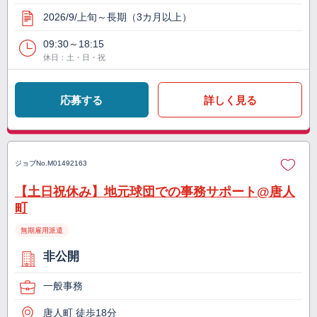
2026/9/上旬～長期（3カ月以上）
09:30～18:15
休日：土・日・祝
応募する
詳しく見る
ジョブNo.
M01492163
【土日祝休み】地元球団での事務サポート@唐人
町
無期雇用派遣
非公開
一般事務
唐人町 徒歩18分