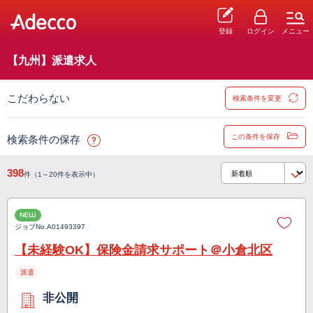
登録
ログイン
メニュー
【九州】派遣求人
こだわらない
検索条件を変更
この条件を保存
検索条件の保存
398
件（1～20件を表示中）
NEW
ジョブNo.
A01493397
【未経験OK】保険金請求サポート＠小倉北区
派遣
非公開