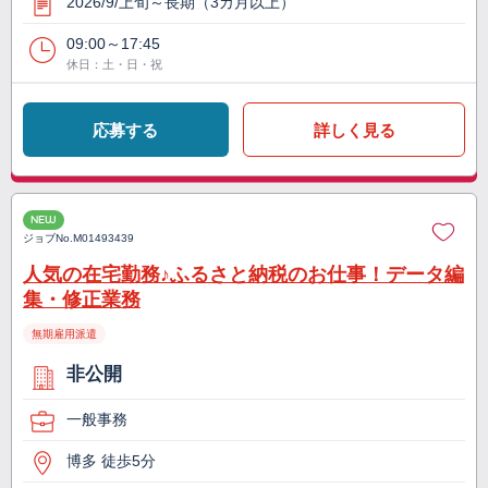
2026/9/上旬～長期（3カ月以上）
09:00～17:45
休日：土・日・祝
応募する
詳しく見る
NEW
ジョブNo.
M01493439
人気の在宅勤務♪ふるさと納税のお仕事！データ編
集・修正業務
無期雇用派遣
非公開
一般事務
博多 徒歩5分