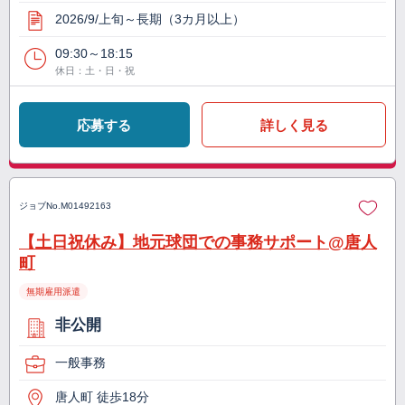
2026/9/上旬～長期（3カ月以上）
09:30～18:15
休日：土・日・祝
応募する
詳しく見る
ジョブNo.
M01492163
【土日祝休み】地元球団での事務サポート@唐人
町
無期雇用派遣
非公開
一般事務
唐人町 徒歩18分