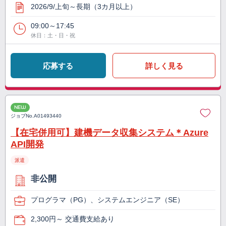
2026/9/上旬～長期（3カ月以上）
09:00～17:45
休日：土・日・祝
応募する
詳しく見る
NEW
ジョブNo.
A01493440
【在宅併用可】建機データ収集システム＊Azure
API開発
派遣
非公開
プログラマ（PG）、システムエンジニア（SE）
2,300円～ 交通費支給あり