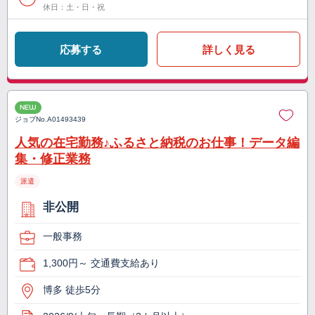
休日：土・日・祝
応募する
詳しく見る
NEW
ジョブNo.
A01493439
人気の在宅勤務♪ふるさと納税のお仕事！データ編
集・修正業務
派遣
非公開
一般事務
1,300円～ 交通費支給あり
博多 徒歩5分