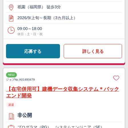
祇園（福岡県） 徒歩3分
2026/9/上旬～長期（3カ月以上）
09:00～18:00
休日：土・日・祝
応募する
詳しく見る
NEW
ジョブNo.
A01493479
【在宅併用可】建機データ収集システム＊バック
エンド開発
派遣
非公開
プログラマ（PG）、システムエンジニア（SE）