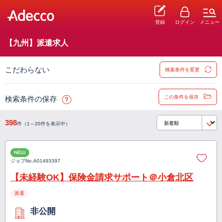
登録
ログイン
メニュー
【九州】派遣求人
こだわらない
検索条件を変更
この条件を保存
検索条件の保存
398
件（1～20件を表示中）
NEW
ジョブNo.
A01493397
【未経験OK】保険金請求サポート＠小倉北区
派遣
非公開