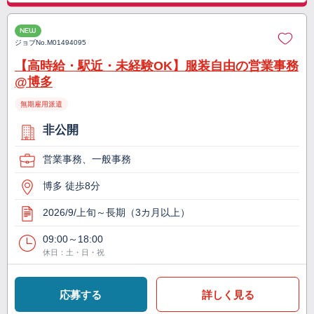
NEW
ジョブNo.
M01494095
【高時給・駅近・未経験OK】服装自由の営業事務
@博多
無期雇用派遣
非公開
営業事務、一般事務
博多 徒歩8分
2026/9/上旬～長期（3カ月以上）
09:00～18:00
休日：土・日・祝
応募する
詳しく見る