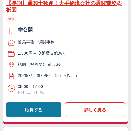
【長期】通関士歓迎！大手物流会社の通関業務@
祇園
派遣
非公開
貿易事務（通関事務）
1,300円～ 交通費支給あり
祇園（福岡県） 徒歩3分
2026/9/上旬～長期（3カ月以上）
09:00～17:00
休日：土・日・祝
応募する
詳しく見る