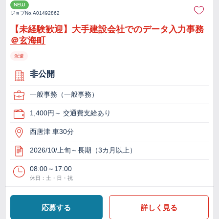
NEW
ジョブNo.
A01492862
【未経験歓迎】大手建設会社でのデータ入力事務
＠玄海町
派遣
非公開
一般事務（一般事務）
1,400円～ 交通費支給あり
西唐津 車30分
2026/10/上旬～長期（3カ月以上）
08:00～17:00
休日：土・日・祝
応募する
詳しく見る