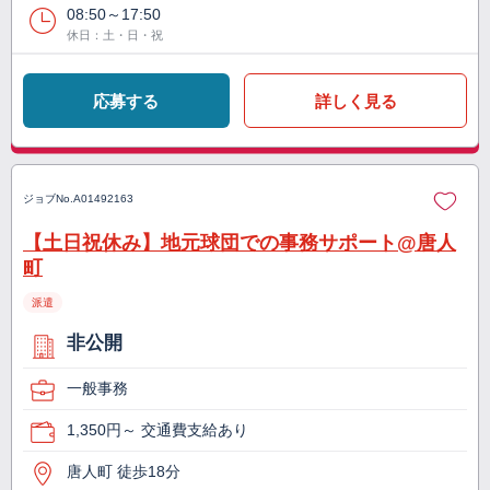
08:50～17:50
休日：土・日・祝
応募する
詳しく見る
ジョブNo.
A01492163
【土日祝休み】地元球団での事務サポート@唐人
町
派遣
非公開
一般事務
1,350円～ 交通費支給あり
唐人町 徒歩18分