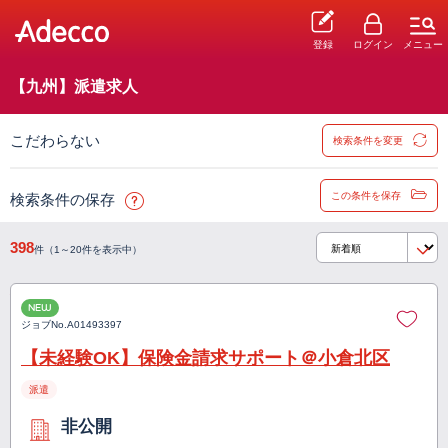
登録
ログイン
メニュー
【九州】派遣求人
こだわらない
検索条件を変更
この条件を保存
検索条件の保存
398
件（1～20件を表示中）
NEW
ジョブNo.
A01493397
【未経験OK】保険金請求サポート＠小倉北区
派遣
非公開