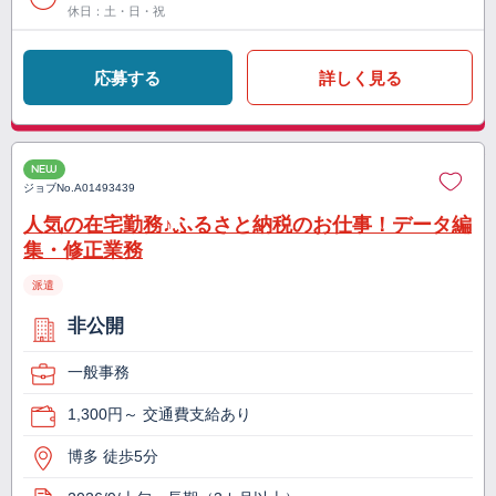
休日：土・日・祝
応募する
詳しく見る
NEW
ジョブNo.
A01493439
人気の在宅勤務♪ふるさと納税のお仕事！データ編
集・修正業務
派遣
非公開
一般事務
1,300円～ 交通費支給あり
博多 徒歩5分