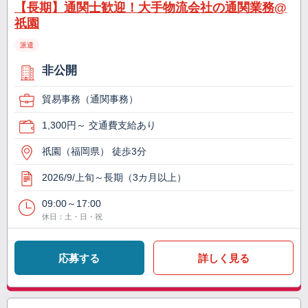
【長期】通関士歓迎！大手物流会社の通関業務@
祇園
派遣
非公開
貿易事務（通関事務）
1,300円～ 交通費支給あり
祇園（福岡県） 徒歩3分
2026/9/上旬～長期（3カ月以上）
09:00～17:00
休日：土・日・祝
応募する
詳しく見る