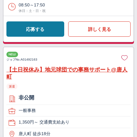
08:50～17:50
休日：土・日・祝
応募する
詳しく見る
NEW
ジョブNo.
A01492163
【土日祝休み】地元球団での事務サポート@唐人
町
派遣
非公開
一般事務
1,350円～ 交通費支給あり
唐人町 徒歩18分