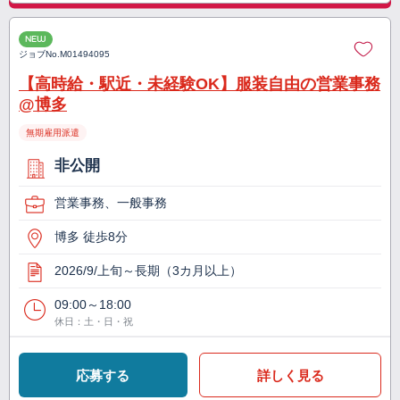
NEW
ジョブNo.
M01494095
【高時給・駅近・未経験OK】服装自由の営業事務
@博多
無期雇用派遣
非公開
営業事務、一般事務
博多 徒歩8分
2026/9/上旬～長期（3カ月以上）
09:00～18:00
休日：土・日・祝
応募する
詳しく見る