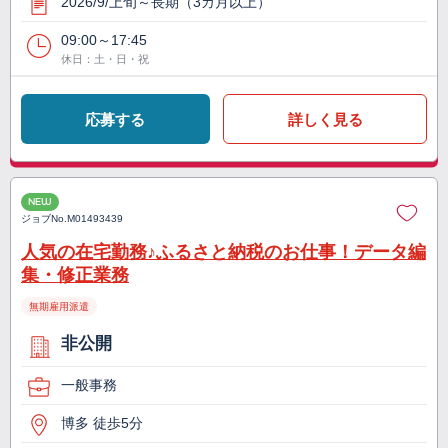
2026/9/上旬～長期（3カ月以上）
09:00～17:45
休日：土・日・祝
応募する
詳しく見る
NEW
ジョブNo.
M01493439
人気の在宅勤務♪ふるさと納税のお仕事！データ編
集・修正業務
無期雇用派遣
非公開
一般事務
博多 徒歩5分