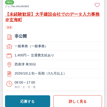
NEW
ジョブNo.
A01492862
【未経験歓迎】大手建設会社でのデータ入力事務
＠玄海町
派遣
非公開
一般事務（一般事務）
1,400円～ 交通費支給あり
西唐津 車30分
2026/10/上旬～長期（3カ月以上）
08:00～17:00
休日：土・日・祝
応募する
詳しく見る