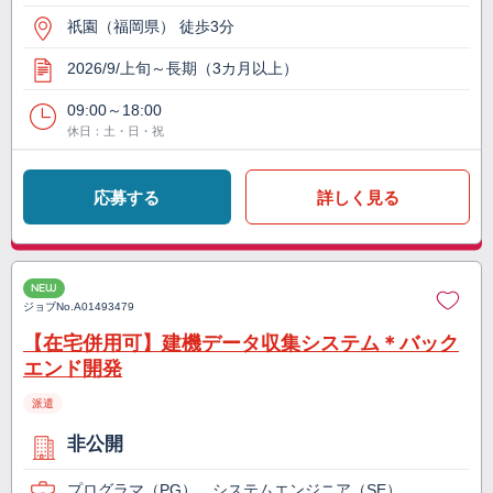
祇園（福岡県） 徒歩3分
2026/9/上旬～長期（3カ月以上）
09:00～18:00
休日：土・日・祝
応募する
詳しく見る
NEW
ジョブNo.
A01493479
【在宅併用可】建機データ収集システム＊バック
エンド開発
派遣
非公開
プログラマ（PG）、システムエンジニア（SE）