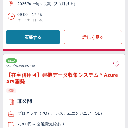
2026/9/上旬～長期（3カ月以上）
09:00～17:45
休日：土・日・祝
応募する
詳しく見る
NEW
ジョブNo.
A01493440
【在宅併用可】建機データ収集システム＊Azure
API開発
派遣
非公開
プログラマ（PG）、システムエンジニア（SE）
2,300円～ 交通費支給あり