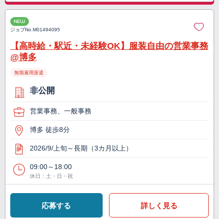
NEW
ジョブNo.
M01494095
【高時給・駅近・未経験OK】服装自由の営業事務
@博多
無期雇用派遣
非公開
営業事務、一般事務
博多 徒歩8分
2026/9/上旬～長期（3カ月以上）
09:00～18:00
休日：土・日・祝
応募する
詳しく見る