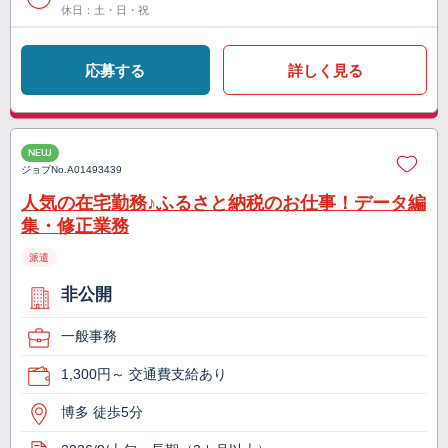
休日：土・日・祝
応募する
詳しく見る
NEW
ジョブNo.
A01493439
人気の在宅勤務♪ふるさと納税のお仕事！データ編
集・修正業務
派遣
非公開
一般事務
1,300円～ 交通費支給あり
博多 徒歩5分