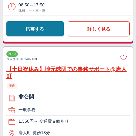
08:50～17:50
休日：土・日・祝
応募する
詳しく見る
NEW
ジョブNo.
A01492163
【土日祝休み】地元球団での事務サポート@唐人
町
派遣
非公開
一般事務
1,350円～ 交通費支給あり
唐人町 徒歩18分