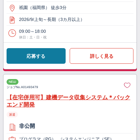
祇園（福岡県） 徒歩3分
2026/9/上旬～長期（3カ月以上）
09:00～18:00
休日：土・日・祝
応募する
詳しく見る
NEW
ジョブNo.
A01493479
【在宅併用可】建機データ収集システム＊バック
エンド開発
派遣
非公開
プログラマ（PG）、システムエンジニア（SE）