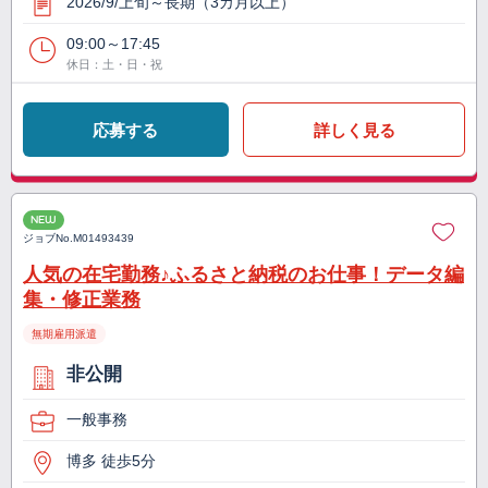
2026/9/上旬～長期（3カ月以上）
09:00～17:45
休日：土・日・祝
応募する
詳しく見る
NEW
ジョブNo.
M01493439
人気の在宅勤務♪ふるさと納税のお仕事！データ編
集・修正業務
無期雇用派遣
非公開
一般事務
博多 徒歩5分