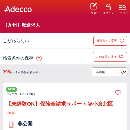
登録
ログイン
メニュー
【九州】派遣求人
こだわらない
検索条件を変更
この条件を保存
検索条件の保存
398
件（1～20件を表示中）
NEW
ジョブNo.
A01493397
【未経験OK】保険金請求サポート＠小倉北区
派遣
非公開