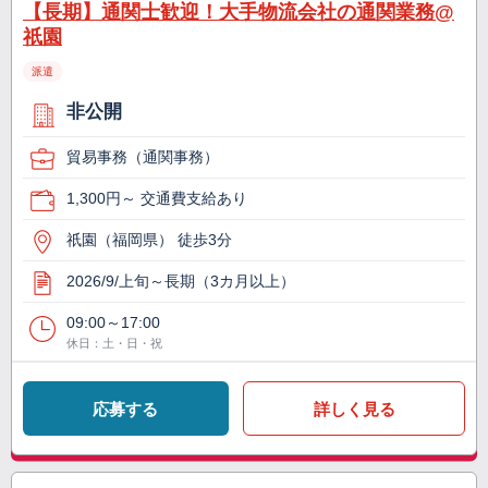
【長期】通関士歓迎！大手物流会社の通関業務@
祇園
派遣
非公開
貿易事務（通関事務）
1,300円～ 交通費支給あり
祇園（福岡県） 徒歩3分
2026/9/上旬～長期（3カ月以上）
09:00～17:00
休日：土・日・祝
応募する
詳しく見る