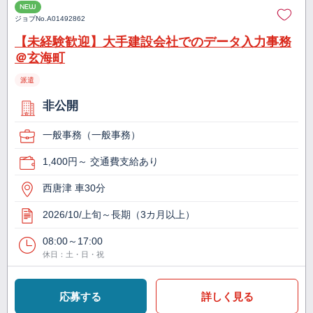
NEW
ジョブNo.
A01492862
【未経験歓迎】大手建設会社でのデータ入力事務
＠玄海町
派遣
非公開
一般事務（一般事務）
1,400円～ 交通費支給あり
西唐津 車30分
2026/10/上旬～長期（3カ月以上）
08:00～17:00
休日：土・日・祝
応募する
詳しく見る