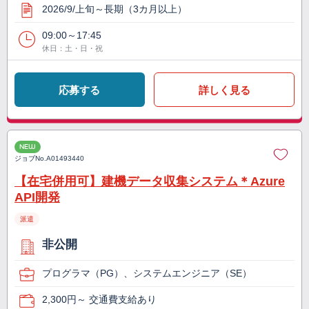
2026/9/上旬～長期（3カ月以上）
09:00～17:45
休日：土・日・祝
応募する
詳しく見る
NEW
ジョブNo.
A01493440
【在宅併用可】建機データ収集システム＊Azure
API開発
派遣
非公開
プログラマ（PG）、システムエンジニア（SE）
2,300円～ 交通費支給あり