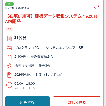
NEW
ジョブNo.
A01493440
【在宅併用可】建機データ収集システム＊Azure
API開発
派遣
非公開
プログラマ（PG）、システムエンジニア（SE）
2,300円～ 交通費支給あり
祇園（福岡県） 徒歩3分
2026/9/上旬～長期（3カ月以上）
09:00～18:00
休日：土・日・祝
応募する
詳しく見る