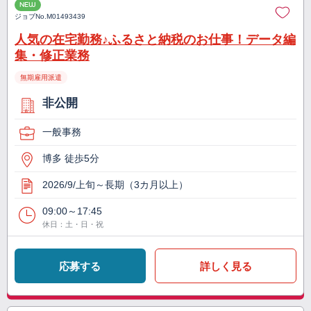
NEW
ジョブNo.
M01493439
人気の在宅勤務♪ふるさと納税のお仕事！データ編
集・修正業務
無期雇用派遣
非公開
一般事務
博多 徒歩5分
2026/9/上旬～長期（3カ月以上）
09:00～17:45
休日：土・日・祝
応募する
詳しく見る