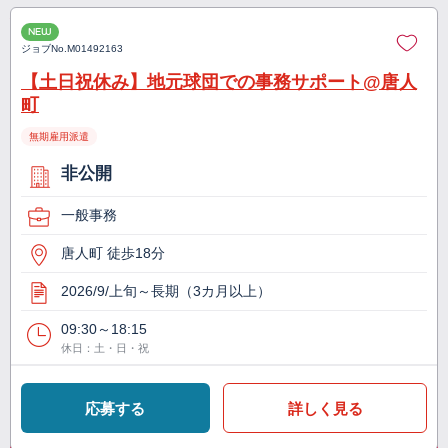
NEW
ジョブNo.
M01492163
【土日祝休み】地元球団での事務サポート@唐人
町
無期雇用派遣
非公開
一般事務
唐人町 徒歩18分
2026/9/上旬～長期（3カ月以上）
09:30～18:15
休日：土・日・祝
応募する
詳しく見る