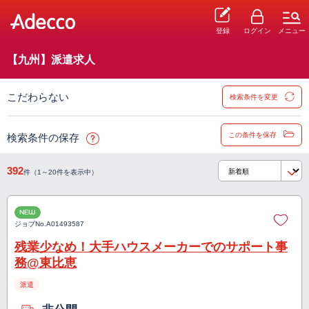
登録
ログイン
メニュー
【九州】派遣求人
こだわらない
検索条件を変更
この条件を保存
検索条件の保存
392
件（1～20件を表示中）
NEW
ジョブNo.
A01493587
残業少なめ！大手ハウスメーカーでのサポート事
務@東比恵
派遣