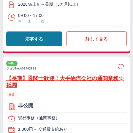
2026/9/上旬～長期（3カ月以上）
09:00～17:00
休日：土・日・祝
応募する
詳しく見る
NEW
ジョブNo.
A01492888
【長期】通関士歓迎！大手物流会社の通関業務@
祇園
派遣
非公開
貿易事務（通関事務）
1,300円～ 交通費支給あり