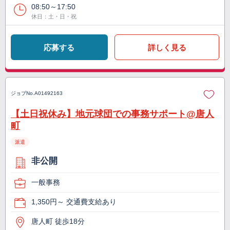
08:50～17:50
休日：土・日・祝
応募する
詳しく見る
ジョブNo.
A01492163
【土日祝休み】地元球団での事務サポート@唐人
町
派遣
非公開
一般事務
1,350円～ 交通費支給あり
唐人町 徒歩18分