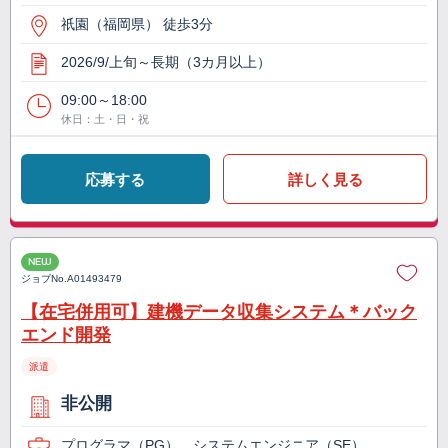
祇園（福岡県） 徒歩3分
2026/9/上旬～長期（3カ月以上）
09:00～18:00
休日：土・日・祝
応募する
詳しく見る
NEW
ジョブNo.
A01493479
【在宅併用可】建機データ収集システム＊バック
エンド開発
派遣
非公開
プログラマ（PG）、システムエンジニア（SE）