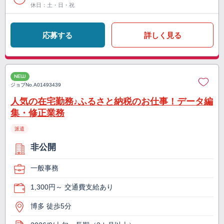
休日：土・日・祝
応募する
詳しく見る
NEW
ジョブNo.
A01493439
人気の在宅勤務♪ふるさと納税のお仕事！データ編
集・修正業務
派遣
非公開
一般事務
1,300円～ 交通費支給あり
博多 徒歩5分