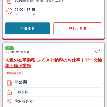
2026/9/上旬～長期（3カ月以上）
09:00～17:45
休日：土・日・祝
応募する
詳しく見る
NEW
ジョブNo.
M01493439
人気の在宅勤務♪ふるさと納税のお仕事！データ編
集・修正業務
無期雇用派遣
非公開
一般事務
博多 徒歩5分