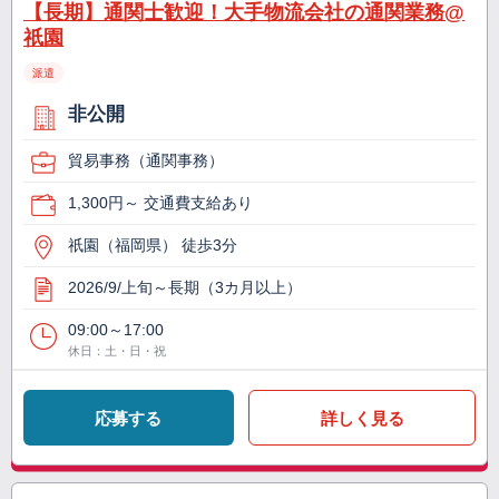
【長期】通関士歓迎！大手物流会社の通関業務@
祇園
派遣
非公開
貿易事務（通関事務）
1,300円～ 交通費支給あり
祇園（福岡県） 徒歩3分
2026/9/上旬～長期（3カ月以上）
09:00～17:00
休日：土・日・祝
応募する
詳しく見る