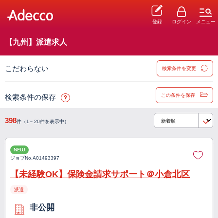
登録
ログイン
メニュー
【九州】派遣求人
こだわらない
検索条件を変更
この条件を保存
検索条件の保存
398
件（1～20件を表示中）
NEW
ジョブNo.
A01493397
【未経験OK】保険金請求サポート＠小倉北区
派遣
非公開