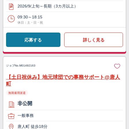
2026/9/上旬～長期（3カ月以上）
09:30～18:15
休日：土・日・祝
応募する
詳しく見る
ジョブNo.
M01492163
【土日祝休み】地元球団での事務サポート@唐人
町
無期雇用派遣
非公開
一般事務
唐人町 徒歩18分