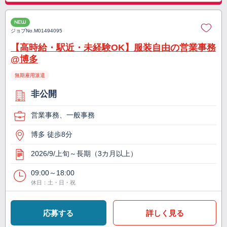
NEW
ジョブNo.
M01494095
【高時給・駅近・未経験OK】服装自由の営業事務
@博多
無期雇用派遣
非公開
営業事務、一般事務
博多 徒歩8分
2026/9/上旬～長期（3カ月以上）
09:00～18:00
休日：土・日・祝
応募する
詳しく見る