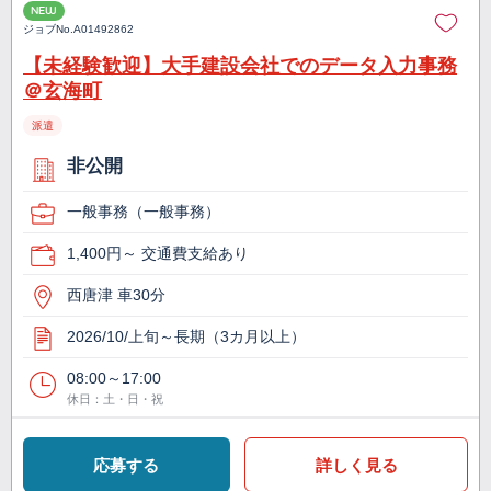
NEW
ジョブNo.
A01492862
【未経験歓迎】大手建設会社でのデータ入力事務
＠玄海町
派遣
非公開
一般事務（一般事務）
1,400円～ 交通費支給あり
西唐津 車30分
2026/10/上旬～長期（3カ月以上）
08:00～17:00
休日：土・日・祝
応募する
詳しく見る