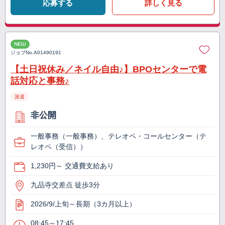
応募する
詳しく見る
NEW
ジョブNo.
A01490191
【土日祝休み／ネイル自由♪】BPOセンターで電
話対応と事務♪
派遣
非公開
一般事務（一般事務）、テレオペ・コールセンター（テ
レオペ（受信））
1,230円～ 交通費支給あり
九品寺交差点 徒歩3分
2026/9/上旬～長期（3カ月以上）
08:45～17:45