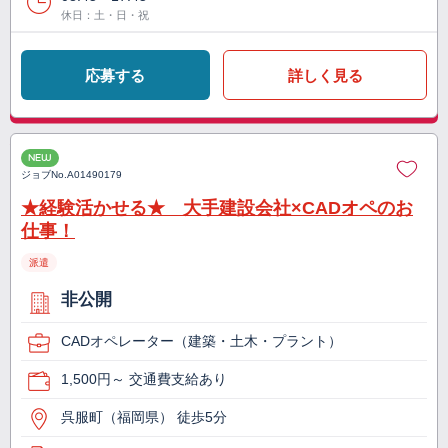
休日：土・日・祝
応募する
詳しく見る
NEW
ジョブNo.
A01490179
★経験活かせる★ 大手建設会社×CADオペのお
仕事！
派遣
非公開
CADオペレーター（建築・土木・プラント）
1,500円～ 交通費支給あり
呉服町（福岡県） 徒歩5分