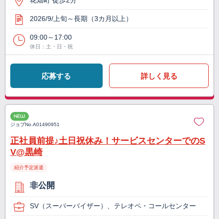
花畑町 徒歩2分
2026/9/上旬～長期（3カ月以上）
09:00～17:00
休日：土・日・祝
応募する
詳しく見る
NEW
ジョブNo.
A01490951
正社員前提♪土日祝休み！サービスセンターでのS
V@黒崎
紹介予定派遣
非公開
SV（スーパーバイザー）、テレオペ・コールセンター