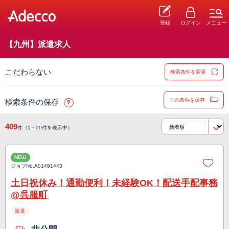
登録
ログイン
メニュー
【九州】派遣求人
こだわらない
検索条件を変更
この条件を保存
検索条件の保存
409
件（1～20件を表示中）
NEW
ジョブNo.
A01491443
土日祝休み！通勤便利！未経験OK！配送手配事務
@呉服町
派遣