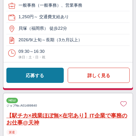
一般事務（一般事務）、営業事務
1,250円～ 交通費支給あり
貝塚（福岡県） 徒歩22分
2026/9/上旬～長期（3カ月以上）
09:30～16:30
休日：土・日・祝
応募する
詳しく見る
NEW
ジョブNo.
A01489840
【駅チカ×残業ほぼ無×在宅あり】IT企業で事務の
お仕事@天神
派遣