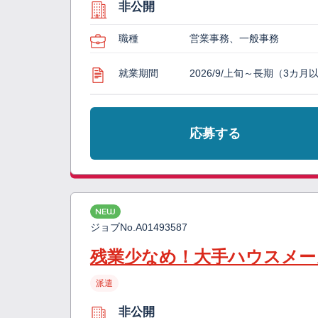
非公開
職種
営業事務、一般事務
就業期間
2026/9/上旬～長期（3カ月
応募する
NEW
ジョブNo.
A01493587
残業少なめ！大手ハウスメー
派遣
非公開