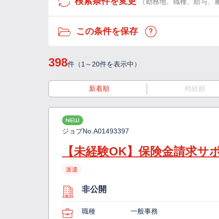
検索条件を変更
（勤務地、職種、給与、
この条件を保存
398
件（1～20件を表示中）
新着順
時給順
NEW
ジョブNo.
A01493397
【未経験OK】保険金請求サ
派遣
非公開
職種
一般事務