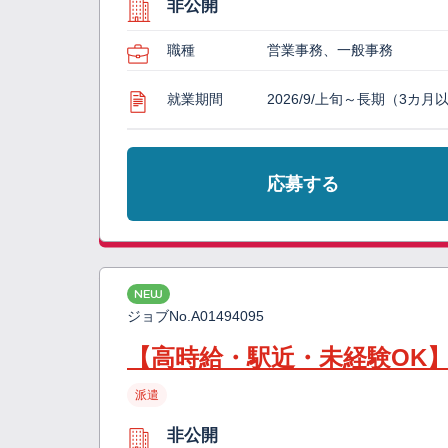
非公開
職種
営業事務、一般事務
就業期間
2026/9/上旬～長期（3カ月
応募する
NEW
ジョブNo.
A01494095
【高時給・駅近・未経験OK
派遣
非公開