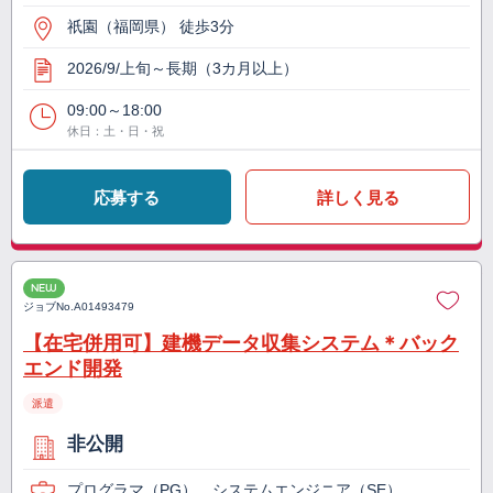
祇園（福岡県） 徒歩3分
2026/9/上旬～長期（3カ月以上）
09:00～18:00
休日：土・日・祝
応募する
詳しく見る
NEW
ジョブNo.
A01493479
【在宅併用可】建機データ収集システム＊バック
エンド開発
派遣
非公開
プログラマ（PG）、システムエンジニア（SE）