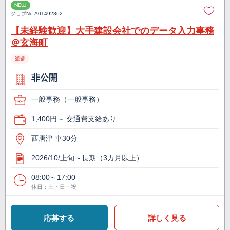
NEW
ジョブNo.
A01492862
【未経験歓迎】大手建設会社でのデータ入力事務
＠玄海町
派遣
非公開
一般事務（一般事務）
1,400円～ 交通費支給あり
西唐津 車30分
2026/10/上旬～長期（3カ月以上）
08:00～17:00
休日：土・日・祝
応募する
詳しく見る