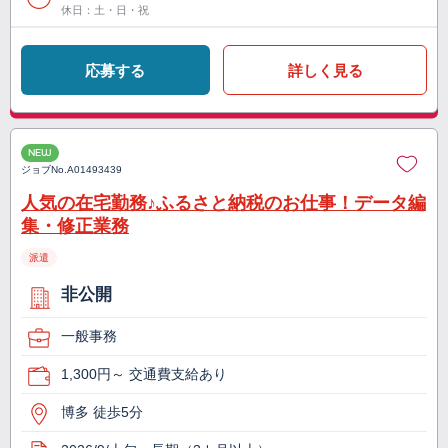
休日：土・日・祝
応募する
詳しく見る
NEW
ジョブNo.
A01493439
人気の在宅勤務♪ふるさと納税のお仕事！データ編
集・修正業務
派遣
非公開
一般事務
1,300円～ 交通費支給あり
博多 徒歩5分