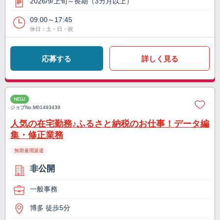
2026/9/上旬～長期（3カ月以上）
09:00～17:45
休日：土・日・祝
応募する
詳しく見る
NEW
ジョブNo.
M01493439
人気の在宅勤務♪ふるさと納税のお仕事！データ編
集・修正業務
無期雇用派遣
非公開
一般事務
博多 徒歩5分