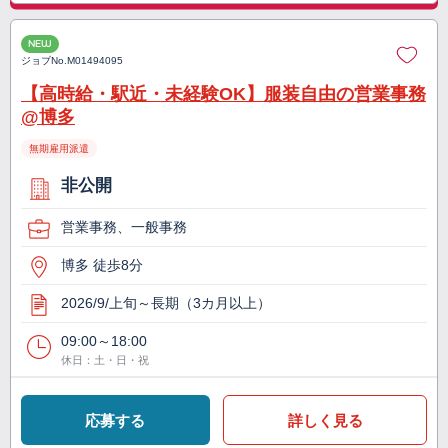
NEW
ジョブNo.
M01494095
【高時給・駅近・未経験OK】服装自由の営業事務
@博多
無期雇用派遣
非公開
営業事務、一般事務
博多 徒歩8分
2026/9/上旬～長期（3カ月以上）
09:00～18:00
休日：土・日・祝
応募する
詳しく見る