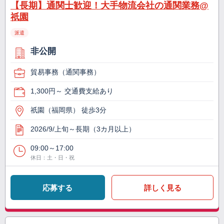
【長期】通関士歓迎！大手物流会社の通関業務@
祇園
派遣
非公開
貿易事務（通関事務）
1,300円～ 交通費支給あり
祇園（福岡県） 徒歩3分
2026/9/上旬～長期（3カ月以上）
09:00～17:00
休日：土・日・祝
応募する
詳しく見る