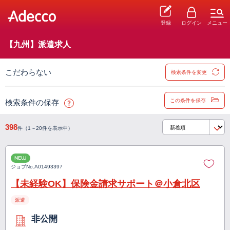
登録
ログイン
メニュー
【九州】派遣求人
こだわらない
検索条件を変更
この条件を保存
検索条件の保存
398
件（1～20件を表示中）
NEW
ジョブNo.
A01493397
【未経験OK】保険金請求サポート＠小倉北区
派遣
非公開