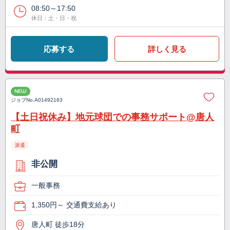
08:50～17:50
休日：土・日・祝
応募する
詳しく見る
NEW
ジョブNo.
A01492163
【土日祝休み】地元球団での事務サポート@唐人
町
派遣
非公開
一般事務
1,350円～ 交通費支給あり
唐人町 徒歩18分