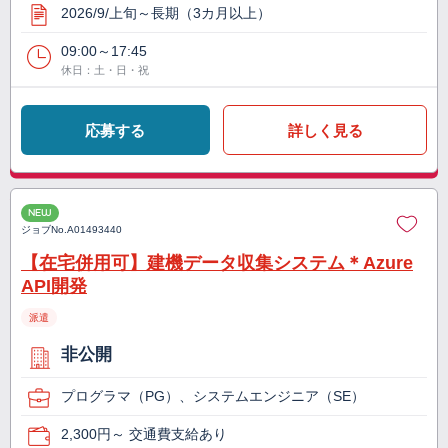
2026/9/上旬～長期（3カ月以上）
09:00～17:45
休日：土・日・祝
応募する
詳しく見る
NEW
ジョブNo.
A01493440
【在宅併用可】建機データ収集システム＊Azure
API開発
派遣
非公開
プログラマ（PG）、システムエンジニア（SE）
2,300円～ 交通費支給あり