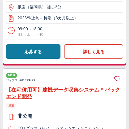
祇園（福岡県） 徒歩3分
2026/9/上旬～長期（3カ月以上）
09:00～18:00
休日：土・日・祝
応募する
詳しく見る
NEW
ジョブNo.
A01493479
【在宅併用可】建機データ収集システム＊バック
エンド開発
派遣
非公開
プログラマ（PG）、システムエンジニア（SE）