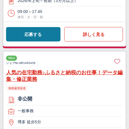
2026/9/上旬～長期（3カ月以上）
09:00～17:45
休日：土・日・祝
応募する
詳しく見る
NEW
ジョブNo.
M01493439
人気の在宅勤務♪ふるさと納税のお仕事！データ編
集・修正業務
無期雇用派遣
非公開
一般事務
博多 徒歩5分