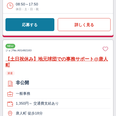
08:50～17:50
休日：土・日・祝
応募する
詳しく見る
NEW
ジョブNo.
A01492163
【土日祝休み】地元球団での事務サポート@唐人
町
派遣
非公開
一般事務
1,350円～ 交通費支給あり
唐人町 徒歩18分