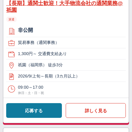
【長期】通関士歓迎！大手物流会社の通関業務@
祇園
派遣
非公開
貿易事務（通関事務）
1,300円～ 交通費支給あり
祇園（福岡県） 徒歩3分
2026/9/上旬～長期（3カ月以上）
09:00～17:00
休日：土・日・祝
応募する
詳しく見る