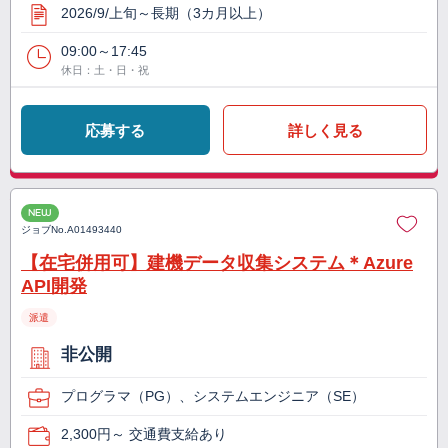
2026/9/上旬～長期（3カ月以上）
09:00～17:45
休日：土・日・祝
応募する
詳しく見る
NEW
ジョブNo.
A01493440
【在宅併用可】建機データ収集システム＊Azure
API開発
派遣
非公開
プログラマ（PG）、システムエンジニア（SE）
2,300円～ 交通費支給あり