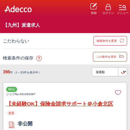
登録
ログイン
メニュー
【九州】派遣求人
こだわらない
検索条件を変更
この条件を保存
検索条件の保存
398
件（1～20件を表示中）
NEW
ジョブNo.
A01493397
【未経験OK】保険金請求サポート＠小倉北区
派遣
非公開