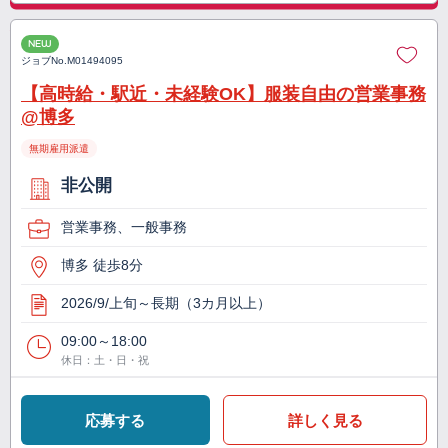
NEW
ジョブNo.
M01494095
【高時給・駅近・未経験OK】服装自由の営業事務
@博多
無期雇用派遣
非公開
営業事務、一般事務
博多 徒歩8分
2026/9/上旬～長期（3カ月以上）
09:00～18:00
休日：土・日・祝
応募する
詳しく見る