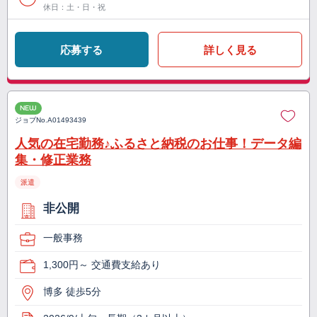
休日：土・日・祝
応募する
詳しく見る
NEW
ジョブNo.
A01493439
人気の在宅勤務♪ふるさと納税のお仕事！データ編
集・修正業務
派遣
非公開
一般事務
1,300円～ 交通費支給あり
博多 徒歩5分