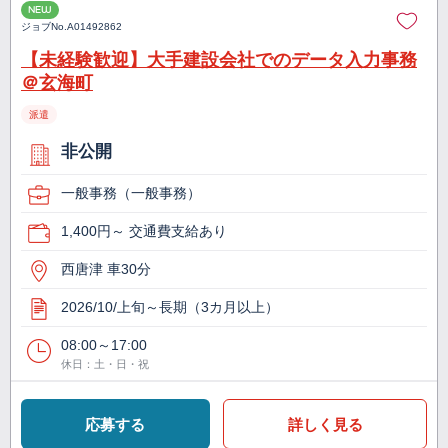
NEW
ジョブNo.
A01492862
【未経験歓迎】大手建設会社でのデータ入力事務
＠玄海町
派遣
非公開
一般事務（一般事務）
1,400円～ 交通費支給あり
西唐津 車30分
2026/10/上旬～長期（3カ月以上）
08:00～17:00
休日：土・日・祝
応募する
詳しく見る