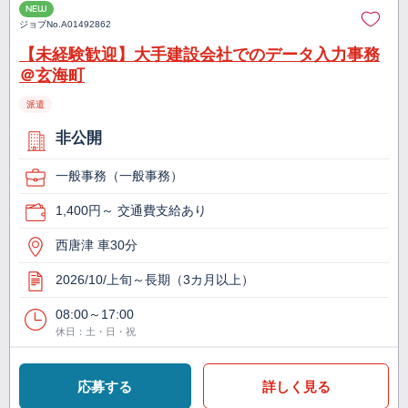
NEW
ジョブNo.
A01492862
【未経験歓迎】大手建設会社でのデータ入力事務
＠玄海町
派遣
非公開
一般事務（一般事務）
1,400円～ 交通費支給あり
西唐津 車30分
2026/10/上旬～長期（3カ月以上）
08:00～17:00
休日：土・日・祝
応募する
詳しく見る