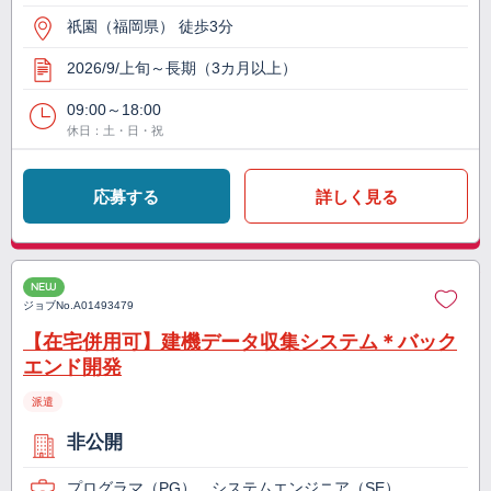
祇園（福岡県） 徒歩3分
2026/9/上旬～長期（3カ月以上）
09:00～18:00
休日：土・日・祝
応募する
詳しく見る
NEW
ジョブNo.
A01493479
【在宅併用可】建機データ収集システム＊バック
エンド開発
派遣
非公開
プログラマ（PG）、システムエンジニア（SE）