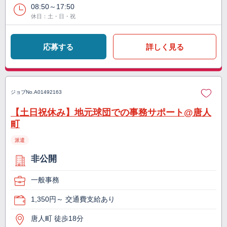
08:50～17:50
休日：土・日・祝
応募する
詳しく見る
ジョブNo.
A01492163
【土日祝休み】地元球団での事務サポート@唐人
町
派遣
非公開
一般事務
1,350円～ 交通費支給あり
唐人町 徒歩18分