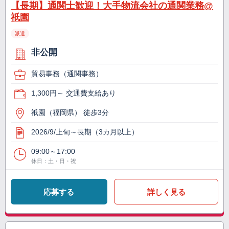
【長期】通関士歓迎！大手物流会社の通関業務@
祇園
派遣
非公開
貿易事務（通関事務）
1,300円～ 交通費支給あり
祇園（福岡県） 徒歩3分
2026/9/上旬～長期（3カ月以上）
09:00～17:00
休日：土・日・祝
応募する
詳しく見る