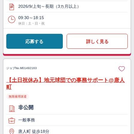
2026/9/上旬～長期（3カ月以上）
09:30～18:15
休日：土・日・祝
応募する
詳しく見る
ジョブNo.
M01492163
【土日祝休み】地元球団での事務サポート@唐人
町
無期雇用派遣
非公開
一般事務
唐人町 徒歩18分