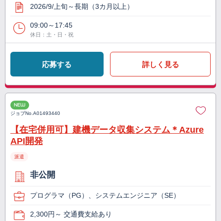
2026/9/上旬～長期（3カ月以上）
09:00～17:45
休日：土・日・祝
応募する
詳しく見る
NEW
ジョブNo.
A01493440
【在宅併用可】建機データ収集システム＊Azure
API開発
派遣
非公開
プログラマ（PG）、システムエンジニア（SE）
2,300円～ 交通費支給あり