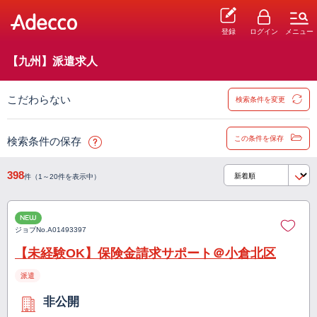
登録
ログイン
メニュー
【九州】派遣求人
こだわらない
検索条件を変更
この条件を保存
検索条件の保存
398
件（1～20件を表示中）
NEW
ジョブNo.
A01493397
【未経験OK】保険金請求サポート＠小倉北区
派遣
非公開