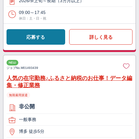
2026/9/上旬～長期（3カ月以上）
09:00～17:45
休日：土・日・祝
応募する
詳しく見る
NEW
ジョブNo.
M01493439
人気の在宅勤務♪ふるさと納税のお仕事！データ編
集・修正業務
無期雇用派遣
非公開
一般事務
博多 徒歩5分