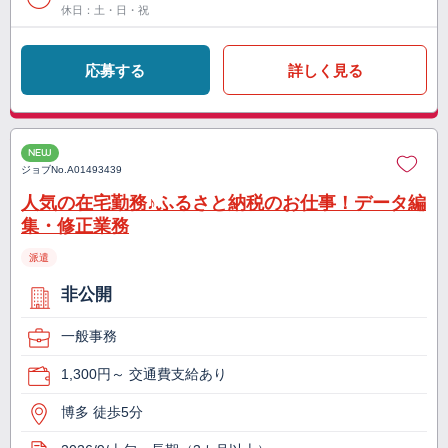
休日：土・日・祝
応募する
詳しく見る
NEW
ジョブNo.
A01493439
人気の在宅勤務♪ふるさと納税のお仕事！データ編
集・修正業務
派遣
非公開
一般事務
1,300円～ 交通費支給あり
博多 徒歩5分