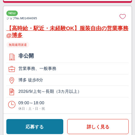
NEW
ジョブNo.
M01494095
【高時給・駅近・未経験OK】服装自由の営業事務
@博多
無期雇用派遣
非公開
営業事務、一般事務
博多 徒歩8分
2026/9/上旬～長期（3カ月以上）
09:00～18:00
休日：土・日・祝
応募する
詳しく見る