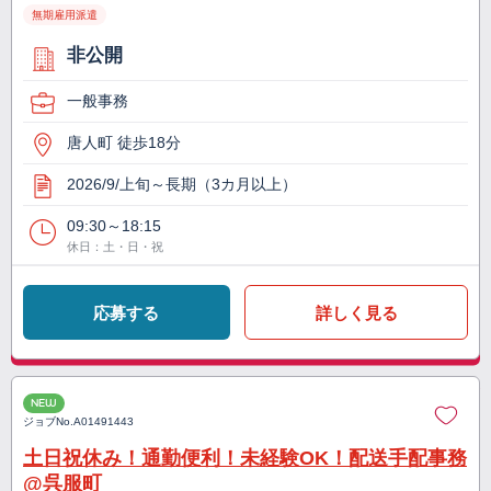
無期雇用派遣
非公開
一般事務
唐人町 徒歩18分
2026/9/上旬～長期（3カ月以上）
09:30～18:15
休日：土・日・祝
応募する
詳しく見る
NEW
ジョブNo.
A01491443
土日祝休み！通勤便利！未経験OK！配送手配事務
@呉服町