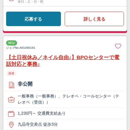
休日：土・日・祝
応募する
詳しく見る
NEW
ジョブNo.
A01490191
【土日祝休み／ネイル自由♪】BPOセンターで電
話対応と事務♪
派遣
非公開
一般事務（一般事務）、テレオペ・コールセンター（テ
レオペ（受信））
1,230円～ 交通費支給あり
九品寺交差点 徒歩3分