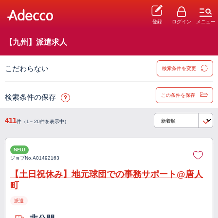
登録
ログイン
メニュー
【九州】派遣求人
こだわらない
検索条件を変更
この条件を保存
検索条件の保存
411
件（1～20件を表示中）
NEW
ジョブNo.
A01492163
【土日祝休み】地元球団での事務サポート@唐人
町
派遣