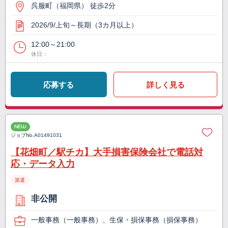
呉服町（福岡県） 徒歩2分
2026/9/上旬～長期（3カ月以上）
12:00～21:00
休日：
応募する
詳しく見る
NEW
ジョブNo.
A01491031
【花畑町／駅チカ】大手損害保険会社で電話対
応・データ入力
派遣
非公開
一般事務（一般事務）、生保・損保事務（損保事務）