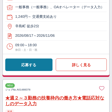
一般事務（一般事務）、OAオペレーター（データ入力）
1,240円～ 交通費支給あり
辛島町 徒歩2分
2026/08/17～2026/11/06
09:00～18:00
休日：土・日・祝
応募する
詳しく見る
NEW
ジョブNo.
A01488376
★週２～３勤務の扶養枠内の働き方★電話応対な
しのデータ入力
派遣