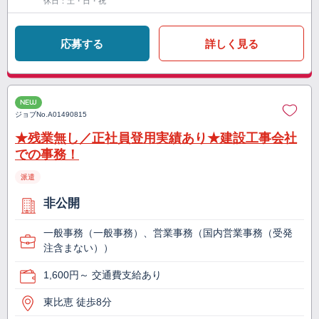
休日：土・日・祝
応募する
詳しく見る
NEW
ジョブNo.
A01490815
★残業無し／正社員登用実績あり★建設工事会社
での事務！
派遣
非公開
一般事務（一般事務）、営業事務（国内営業事務（受発
注含まない））
1,600円～ 交通費支給あり
東比恵 徒歩8分