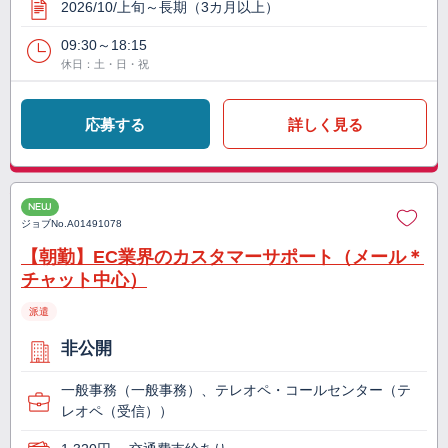
2026/10/上旬～長期（3カ月以上）
09:30～18:15
休日：土・日・祝
応募する
詳しく見る
NEW
ジョブNo.
A01491078
【朝勤】EC業界のカスタマーサポート（メール＊
チャット中心）
派遣
非公開
一般事務（一般事務）、テレオペ・コールセンター（テ
レオペ（受信））