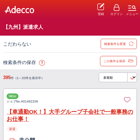
登録
ログイン
メニュー
【九州】派遣求人
こだわらない
検索条件を変更
この条件を保存
検索条件の保存
395
件（1～20件を表示中）
NEW
ジョブNo.
A01492206
【車通勤OK！】大手グループ子会社で一般事務の
お仕事！
派遣