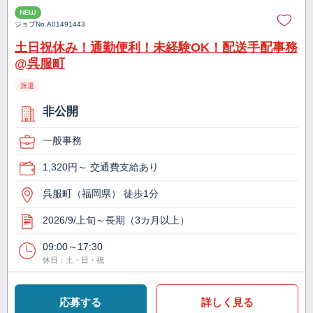
NEW
ジョブNo.
A01491443
土日祝休み！通勤便利！未経験OK！配送手配事務
@呉服町
派遣
非公開
一般事務
1,320円～ 交通費支給あり
呉服町（福岡県） 徒歩1分
2026/9/上旬～長期（3カ月以上）
09:00～17:30
休日：土・日・祝
応募する
詳しく見る