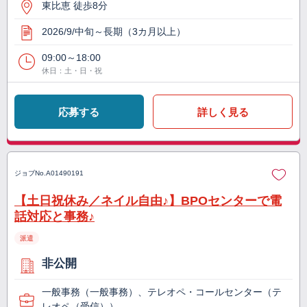
東比恵 徒歩8分
2026/9/中旬～長期（3カ月以上）
09:00～18:00
休日：土・日・祝
応募する
詳しく見る
ジョブNo.
A01490191
【土日祝休み／ネイル自由♪】BPOセンターで電
話対応と事務♪
派遣
非公開
一般事務（一般事務）、テレオペ・コールセンター（テ
レオペ（受信））