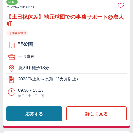
NEW
ジョブNo.
M01492163
【土日祝休み】地元球団での事務サポート@唐人
町
無期雇用派遣
非公開
一般事務
唐人町 徒歩18分
2026/9/上旬～長期（3カ月以上）
09:30～18:15
休日：土・日・祝
応募する
詳しく見る