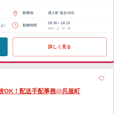
勤務地
唐人町 徒歩18分
09:30～18:15
以上）
勤務時間
休日：土・日・祝
詳しく見る
験OK！配送手配事務@呉服町