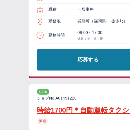
職種
一般事務
勤務地
呉服町（福岡県） 徒歩1分
09:00～17:30
勤務時間
休日：土・日・祝
応募する
NEW
ジョブNo.
A01491226
時給1700円＊自動運転タク
派遣