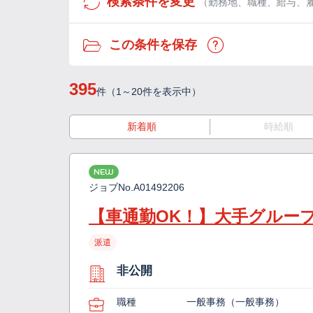
検索条件を変更
（勤務地、職種、給与、
この条件を保存
395
件（1～20件を表示中）
新着順
時給順
NEW
ジョブNo.
A01492206
【車通勤OK！】大手グルー
派遣
非公開
職種
一般事務（一般事務）