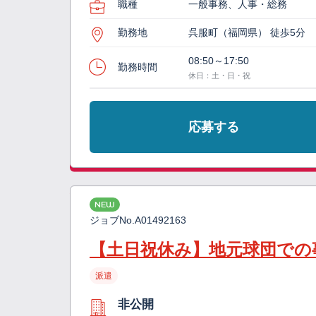
職種
一般事務、人事・総務
勤務地
呉服町（福岡県） 徒歩5分
08:50～17:50
勤務時間
休日：土・日・祝
応募する
NEW
ジョブNo.
A01492163
【土日祝休み】地元球団での
派遣
非公開