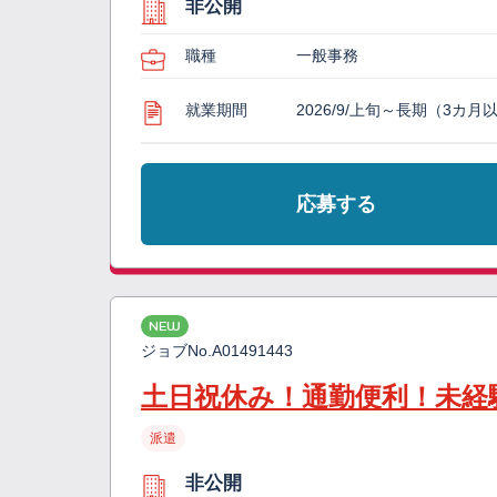
非公開
職種
一般事務
就業期間
2026/9/上旬～長期（3カ月
応募する
NEW
ジョブNo.
A01491443
土日祝休み！通勤便利！未経
派遣
非公開