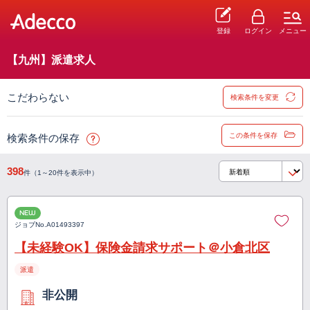
登録
ログイン
メニュー
【九州】派遣求人
こだわらない
検索条件を変更
この条件を保存
検索条件の保存
398
件（1～20件を表示中）
NEW
ジョブNo.
A01493397
【未経験OK】保険金請求サポート＠小倉北区
派遣
非公開