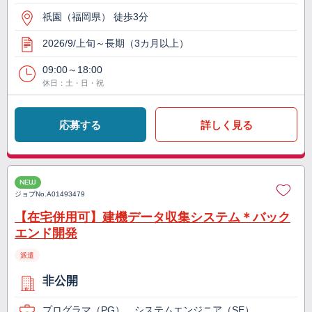
祇園（福岡県） 徒歩3分
2026/9/上旬～長期（3カ月以上）
09:00～18:00
休日：土・日・祝
応募する
詳しく見る
NEW
ジョブNo.
A01493479
【在宅併用可】建機データ収集システム＊バック
エンド開発
派遣
非公開
プログラマ（PG）、システムエンジニア（SE）