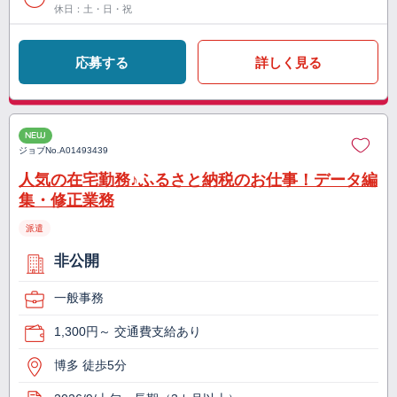
休日：土・日・祝
応募する
詳しく見る
NEW
ジョブNo.
A01493439
人気の在宅勤務♪ふるさと納税のお仕事！データ編
集・修正業務
派遣
非公開
一般事務
1,300円～ 交通費支給あり
博多 徒歩5分