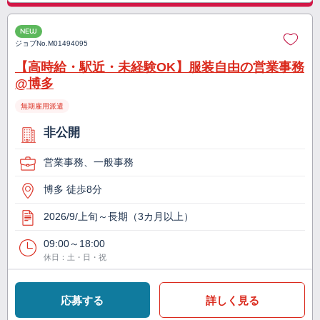
NEW
ジョブNo.
M01494095
【高時給・駅近・未経験OK】服装自由の営業事務
@博多
無期雇用派遣
非公開
営業事務、一般事務
博多 徒歩8分
2026/9/上旬～長期（3カ月以上）
09:00～18:00
休日：土・日・祝
応募する
詳しく見る