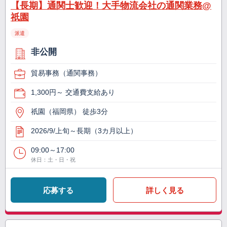
【長期】通関士歓迎！大手物流会社の通関業務@
祇園
派遣
非公開
貿易事務（通関事務）
1,300円～ 交通費支給あり
祇園（福岡県） 徒歩3分
2026/9/上旬～長期（3カ月以上）
09:00～17:00
休日：土・日・祝
応募する
詳しく見る