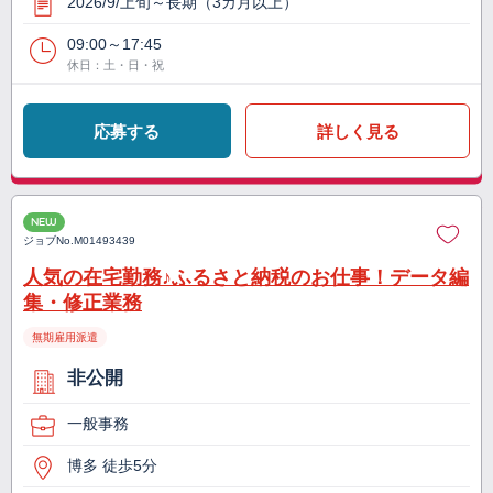
2026/9/上旬～長期（3カ月以上）
09:00～17:45
休日：土・日・祝
応募する
詳しく見る
NEW
ジョブNo.
M01493439
人気の在宅勤務♪ふるさと納税のお仕事！データ編
集・修正業務
無期雇用派遣
非公開
一般事務
博多 徒歩5分