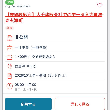
NEW
ジョブNo.
A01492862
【未経験歓迎】大手建設会社でのデータ入力事務
＠玄海町
派遣
非公開
一般事務（一般事務）
1,400円～ 交通費支給あり
西唐津 車30分
2026/10/上旬～長期（3カ月以上）
08:00～17:00
休日：土・日・祝
応募する
詳しく見る