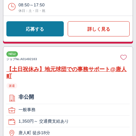
08:50～17:50
休日：土・日・祝
応募する
詳しく見る
NEW
ジョブNo.
A01492163
【土日祝休み】地元球団での事務サポート@唐人
町
派遣
非公開
一般事務
1,350円～ 交通費支給あり
唐人町 徒歩18分