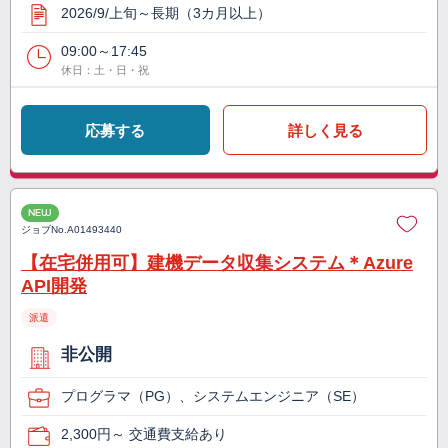
2026/9/上旬～長期（3カ月以上）
09:00～17:45
休日：土・日・祝
応募する
詳しく見る
NEW
ジョブNo.
A01493440
【在宅併用可】建機データ収集システム＊Azure
API開発
派遣
非公開
プログラマ（PG）、システムエンジニア（SE）
2,300円～ 交通費支給あり