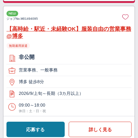
NEW
ジョブNo.
M01494095
【高時給・駅近・未経験OK】服装自由の営業事務
@博多
無期雇用派遣
非公開
営業事務、一般事務
博多 徒歩8分
2026/9/上旬～長期（3カ月以上）
09:00～18:00
休日：土・日・祝
応募する
詳しく見る