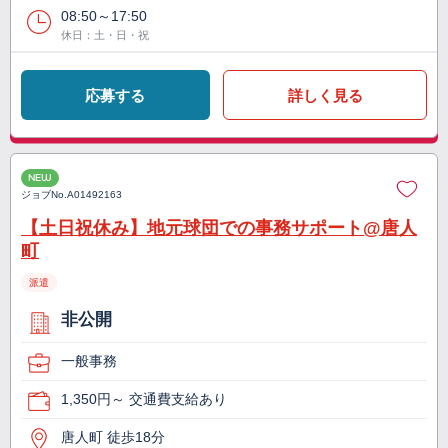
08:50～17:50
休日：土・日・祝
応募する
詳しく見る
NEW
ジョブNo.
A01492163
【土日祝休み】地元球団での事務サポート@唐人
町
派遣
非公開
一般事務
1,350円～ 交通費支給あり
唐人町 徒歩18分