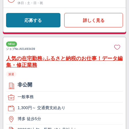
休日：土・日・祝
応募する
詳しく見る
NEW
ジョブNo.
A01493439
人気の在宅勤務♪ふるさと納税のお仕事！データ編
集・修正業務
派遣
非公開
一般事務
1,300円～ 交通費支給あり
博多 徒歩5分