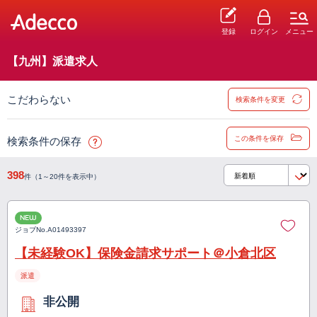
登録
ログイン
メニュー
【九州】派遣求人
こだわらない
検索条件を変更
この条件を保存
検索条件の保存
398
件（1～20件を表示中）
NEW
ジョブNo.
A01493397
【未経験OK】保険金請求サポート＠小倉北区
派遣
非公開