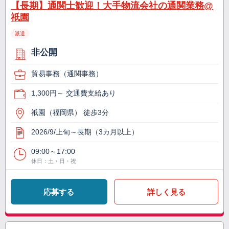
【長期】通関士歓迎！大手物流会社の通関業務@
祇園
派遣
非公開
貿易事務（通関事務）
1,300円～ 交通費支給あり
祇園（福岡県） 徒歩3分
2026/9/上旬～長期（3カ月以上）
09:00～17:00
休日：土・日・祝
応募する
詳しく見る