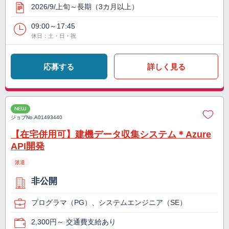
2026/9/上旬～長期（3カ月以上）
09:00～17:45
休日：土・日・祝
応募する
詳しく見る
NEW
ジョブNo.
A01493440
【在宅併用可】建機データ収集システム＊Azure
API開発
派遣
非公開
プログラマ（PG）、システムエンジニア（SE）
2,300円～ 交通費支給あり