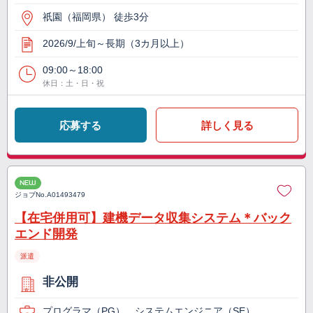
祇園（福岡県） 徒歩3分
2026/9/上旬～長期（3カ月以上）
09:00～18:00
休日：土・日・祝
応募する
詳しく見る
NEW
ジョブNo.
A01493479
【在宅併用可】建機データ収集システム＊バック
エンド開発
派遣
非公開
プログラマ（PG）、システムエンジニア（SE）