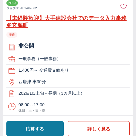
NEW
ジョブNo.
A01492862
【未経験歓迎】大手建設会社でのデータ入力事務
＠玄海町
派遣
非公開
一般事務（一般事務）
1,400円～ 交通費支給あり
西唐津 車30分
2026/10/上旬～長期（3カ月以上）
08:00～17:00
休日：土・日・祝
応募する
詳しく見る