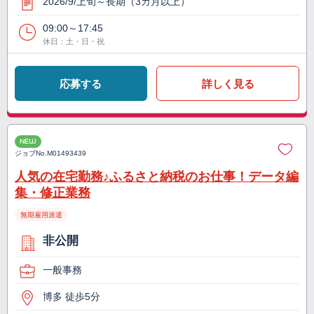
2026/9/上旬～長期（3カ月以上）
09:00～17:45
休日：土・日・祝
応募する
詳しく見る
NEW
ジョブNo.
M01493439
人気の在宅勤務♪ふるさと納税のお仕事！データ編
集・修正業務
無期雇用派遣
非公開
一般事務
博多 徒歩5分