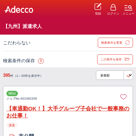
登録
ログイン
メニュー
【九州】派遣求人
こだわらない
検索条件を変更
この条件を保存
検索条件の保存
395
件（1～20件を表示中）
NEW
ジョブNo.
A01492206
【車通勤OK！】大手グループ子会社で一般事務の
お仕事！
派遣