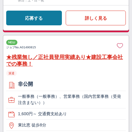
休日：土・日・祝
応募する
詳しく見る
NEW
ジョブNo.
A01490815
★残業無し／正社員登用実績あり★建設工事会社
での事務！
派遣
非公開
一般事務（一般事務）、営業事務（国内営業事務（受発
注含まない））
1,600円～ 交通費支給あり
東比恵 徒歩8分