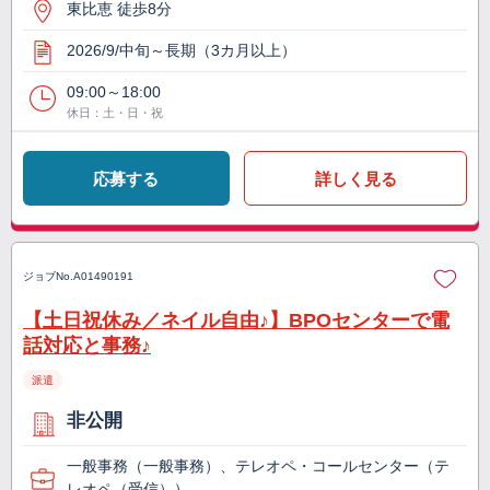
東比恵 徒歩8分
2026/9/中旬～長期（3カ月以上）
09:00～18:00
休日：土・日・祝
応募する
詳しく見る
ジョブNo.
A01490191
【土日祝休み／ネイル自由♪】BPOセンターで電
話対応と事務♪
派遣
非公開
一般事務（一般事務）、テレオペ・コールセンター（テ
レオペ（受信））