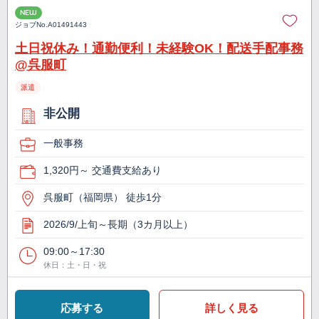
NEW
ジョブNo.
A01491443
土日祝休み！通勤便利！未経験OK！配送手配事務
@呉服町
派遣
非公開
一般事務
1,320円～ 交通費支給あり
呉服町（福岡県） 徒歩1分
2026/9/上旬～長期（3カ月以上）
09:00～17:30
休日：土・日・祝
応募する
詳しく見る