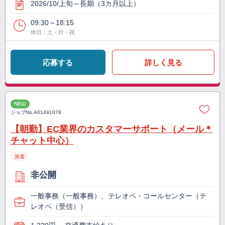
2026/10/上旬～長期（3カ月以上）
09:30～18:15
休日：土・日・祝
応募する
詳しく見る
NEW
ジョブNo.
A01491078
【朝勤】EC業界のカスタマーサポート（メール＊
チャット中心）
派遣
非公開
一般事務（一般事務）、テレオペ・コールセンター（テ
レオペ（受信））