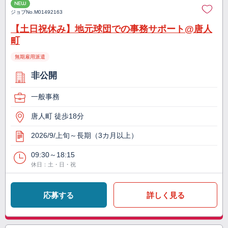
NEW
ジョブNo.
M01492163
【土日祝休み】地元球団での事務サポート@唐人
町
無期雇用派遣
非公開
一般事務
唐人町 徒歩18分
2026/9/上旬～長期（3カ月以上）
09:30～18:15
休日：土・日・祝
応募する
詳しく見る