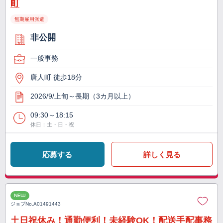
町
無期雇用派遣
非公開
一般事務
唐人町 徒歩18分
2026/9/上旬～長期（3カ月以上）
09:30～18:15
休日：土・日・祝
応募する
詳しく見る
NEW
ジョブNo.
A01491443
土日祝休み！通勤便利！未経験OK！配送手配事務