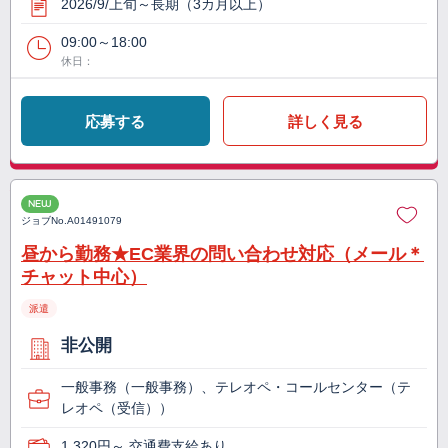
2026/9/上旬～長期（3カ月以上）
09:00～18:00
休日：
応募する
詳しく見る
NEW
ジョブNo.
A01491079
昼から勤務★EC業界の問い合わせ対応（メール＊
チャット中心）
派遣
非公開
一般事務（一般事務）、テレオペ・コールセンター（テ
レオペ（受信））
1,320円～ 交通費支給あり