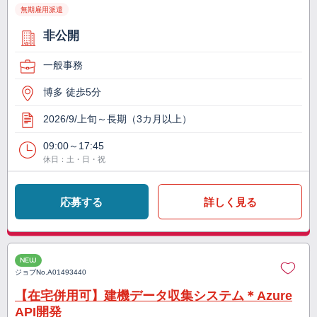
無期雇用派遣
非公開
一般事務
博多 徒歩5分
2026/9/上旬～長期（3カ月以上）
09:00～17:45
休日：土・日・祝
応募する
詳しく見る
NEW
ジョブNo.
A01493440
【在宅併用可】建機データ収集システム＊Azure
API開発