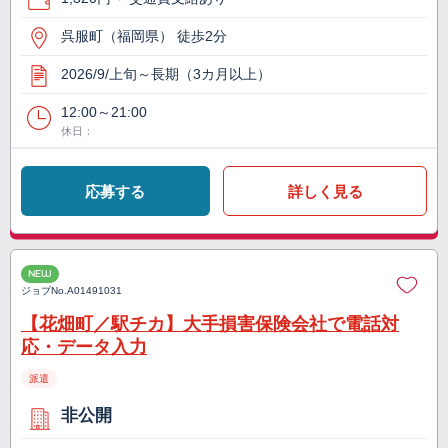
呉服町（福岡県） 徒歩2分
2026/9/上旬～長期（3カ月以上）
12:00～21:00
休日：
応募する
詳しく見る
NEW
ジョブNo.
A01491031
【花畑町／駅チカ】大手損害保険会社で電話対
応・データ入力
派遣
非公開