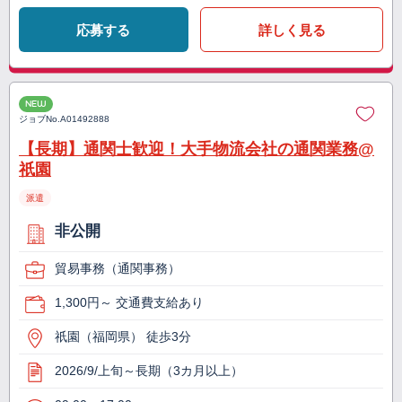
応募する
詳しく見る
NEW
ジョブNo.
A01492888
【長期】通関士歓迎！大手物流会社の通関業務@
祇園
派遣
非公開
貿易事務（通関事務）
1,300円～ 交通費支給あり
祇園（福岡県） 徒歩3分
2026/9/上旬～長期（3カ月以上）