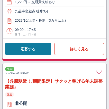
1,220円～ 交通費支給あり
九品寺交差点 徒歩3分
2026/10/上旬～長期（3カ月以上）
09:00～17:45
休日：土・日・祝
応募する
詳しく見る
NEW
ジョブNo.
A01492421
【呉服駅近！/期間限定】サクッと稼げる年末調整
業務♪
派遣
非公開