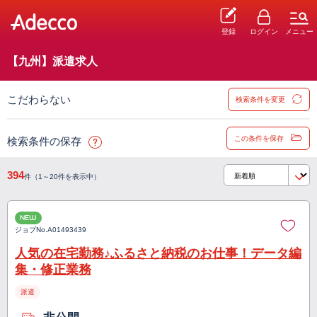
登録
ログイン
メニュー
【九州】派遣求人
こだわらない
検索条件を変更
この条件を保存
検索条件の保存
394
件（1～20件を表示中）
NEW
ジョブNo.
A01493439
人気の在宅勤務♪ふるさと納税のお仕事！データ編
集・修正業務
派遣