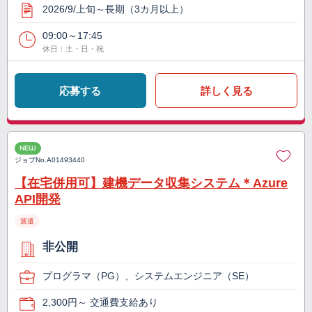
2026/9/上旬～長期（3カ月以上）
09:00～17:45
休日：土・日・祝
応募する
詳しく見る
NEW
ジョブNo.
A01493440
【在宅併用可】建機データ収集システム＊Azure
API開発
派遣
非公開
プログラマ（PG）、システムエンジニア（SE）
2,300円～ 交通費支給あり