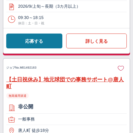
2026/9/上旬～長期（3カ月以上）
09:30～18:15
休日：土・日・祝
応募する
詳しく見る
ジョブNo.
M01492163
【土日祝休み】地元球団での事務サポート@唐人
町
無期雇用派遣
非公開
一般事務
唐人町 徒歩18分