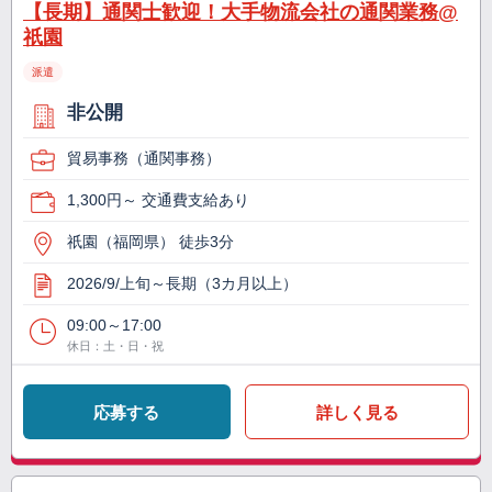
【長期】通関士歓迎！大手物流会社の通関業務@
祇園
派遣
非公開
貿易事務（通関事務）
1,300円～ 交通費支給あり
祇園（福岡県） 徒歩3分
2026/9/上旬～長期（3カ月以上）
09:00～17:00
休日：土・日・祝
応募する
詳しく見る