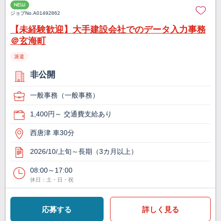
NEW
ジョブNo.
A01492862
【未経験歓迎】大手建設会社でのデータ入力事務
＠玄海町
派遣
非公開
一般事務（一般事務）
1,400円～ 交通費支給あり
西唐津 車30分
2026/10/上旬～長期（3カ月以上）
08:00～17:00
休日：土・日・祝
応募する
詳しく見る