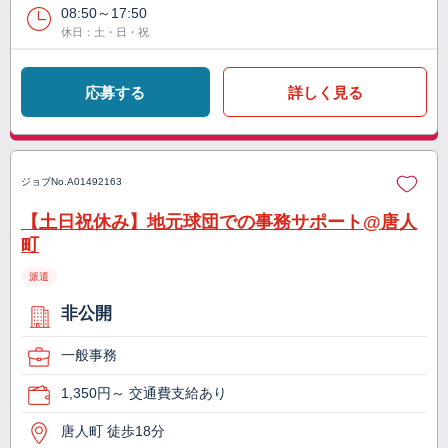
08:50～17:50
休日：土・日・祝
応募する
詳しく見る
ジョブNo.
A01492163
【土日祝休み】地元球団での事務サポート@唐人
町
派遣
非公開
一般事務
1,350円～ 交通費支給あり
唐人町 徒歩18分