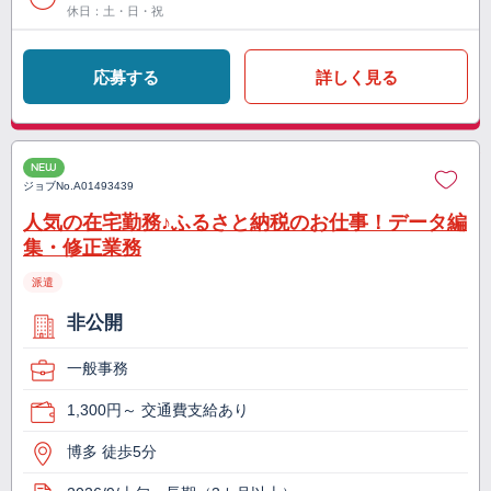
休日：土・日・祝
応募する
詳しく見る
NEW
ジョブNo.
A01493439
人気の在宅勤務♪ふるさと納税のお仕事！データ編
集・修正業務
派遣
非公開
一般事務
1,300円～ 交通費支給あり
博多 徒歩5分