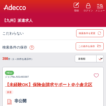
登録
ログイン
メニュー
【九州】派遣求人
こだわらない
検索条件を変更
この条件を保存
検索条件の保存
398
件（1～20件を表示中）
NEW
ジョブNo.
A01493397
【未経験OK】保険金請求サポート＠小倉北区
派遣
非公開