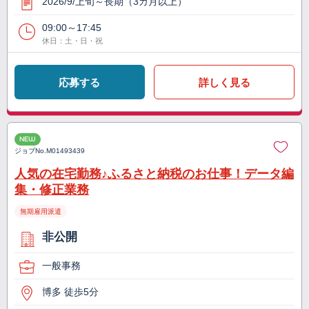
2026/9/上旬～長期（3カ月以上）
09:00～17:45
休日：土・日・祝
応募する
詳しく見る
NEW
ジョブNo.
M01493439
人気の在宅勤務♪ふるさと納税のお仕事！データ編
集・修正業務
無期雇用派遣
非公開
一般事務
博多 徒歩5分