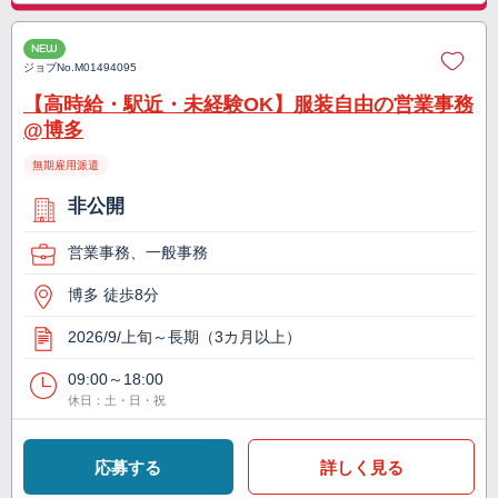
NEW
ジョブNo.
M01494095
【高時給・駅近・未経験OK】服装自由の営業事務
@博多
無期雇用派遣
非公開
営業事務、一般事務
博多 徒歩8分
2026/9/上旬～長期（3カ月以上）
09:00～18:00
休日：土・日・祝
応募する
詳しく見る