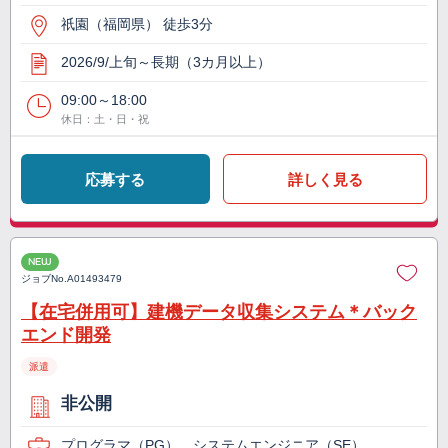
祇園（福岡県） 徒歩3分
2026/9/上旬～長期（3カ月以上）
09:00～18:00
休日：土・日・祝
応募する
詳しく見る
NEW
ジョブNo.
A01493479
【在宅併用可】建機データ収集システム＊バック
エンド開発
派遣
非公開
プログラマ（PG）、システムエンジニア（SE）