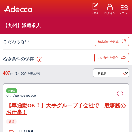
登録
ログイン
メニュー
【九州】派遣求人
こだわらない
検索条件を変更
この条件を保存
検索条件の保存
407
件（1～20件を表示中）
NEW
ジョブNo.
A01492206
【車通勤OK！】大手グループ子会社で一般事務の
お仕事！
派遣