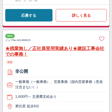
休日：土・日・祝
応募する
詳しく見る
NEW
ジョブNo.
A01490815
★残業無し／正社員登用実績あり★建設工事会社
での事務！
派遣
非公開
一般事務（一般事務）、営業事務（国内営業事務（受発
注含まない））
1,600円～ 交通費支給あり
東比恵 徒歩8分