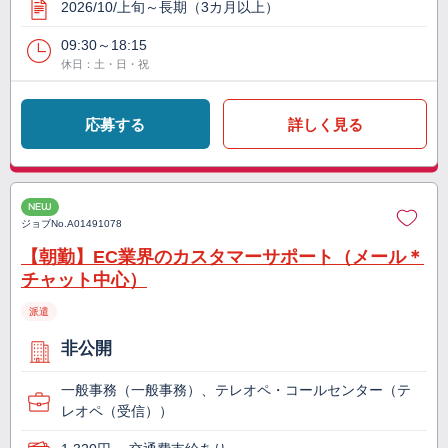
2026/10/上旬～長期（3カ月以上）
09:30～18:15
休日：土・日・祝
応募する
詳しく見る
NEW
ジョブNo.
A01491078
【朝勤】EC業界のカスタマーサポート（メール＊
チャット中心）
派遣
非公開
一般事務（一般事務）、テレオペ・コールセンター（テ
レオペ（受信））