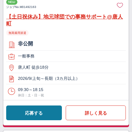
NEW
ジョブNo.
M01492163
【土日祝休み】地元球団での事務サポート@唐人
町
無期雇用派遣
非公開
一般事務
唐人町 徒歩18分
2026/9/上旬～長期（3カ月以上）
09:30～18:15
休日：土・日・祝
応募する
詳しく見る