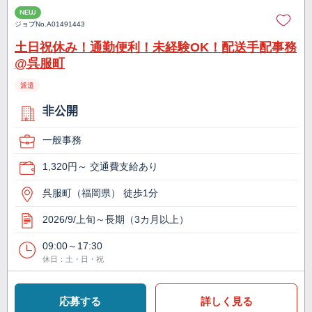
NEW
ジョブNo.
A01491443
土日祝休み！通勤便利！未経験OK！配送手配事務
@呉服町
派遣
非公開
一般事務
1,320円～ 交通費支給あり
呉服町（福岡県） 徒歩1分
2026/9/上旬～長期（3カ月以上）
09:00～17:30
休日：土・日・祝
応募する
詳しく見る