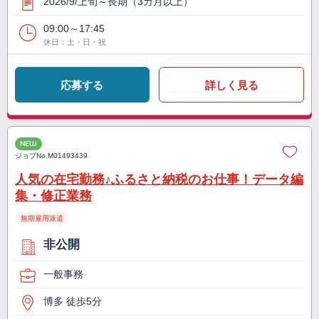
2026/9/上旬～長期（3カ月以上）
09:00～17:45
休日：土・日・祝
応募する
詳しく見る
NEW
ジョブNo.
M01493439
人気の在宅勤務♪ふるさと納税のお仕事！データ編
集・修正業務
無期雇用派遣
非公開
一般事務
博多 徒歩5分