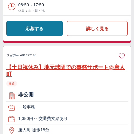
08:50～17:50
休日：土・日・祝
応募する
詳しく見る
ジョブNo.
A01492163
【土日祝休み】地元球団での事務サポート@唐人
町
派遣
非公開
一般事務
1,350円～ 交通費支給あり
唐人町 徒歩18分