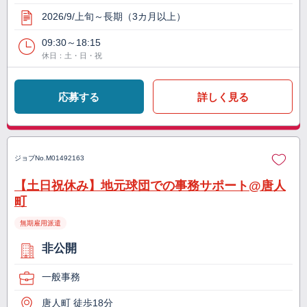
2026/9/上旬～長期（3カ月以上）
09:30～18:15
休日：土・日・祝
応募する
詳しく見る
ジョブNo.
M01492163
【土日祝休み】地元球団での事務サポート@唐人
町
無期雇用派遣
非公開
一般事務
唐人町 徒歩18分