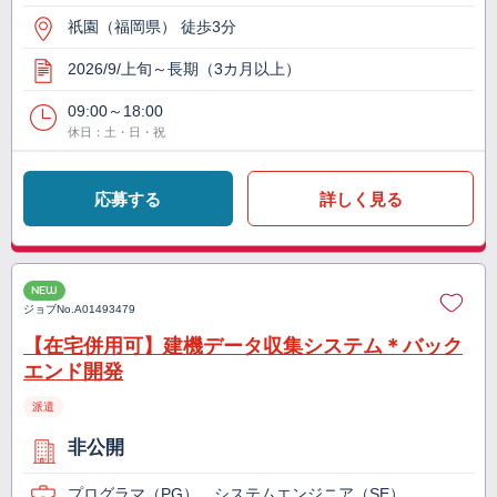
祇園（福岡県） 徒歩3分
2026/9/上旬～長期（3カ月以上）
09:00～18:00
休日：土・日・祝
応募する
詳しく見る
NEW
ジョブNo.
A01493479
【在宅併用可】建機データ収集システム＊バック
エンド開発
派遣
非公開
プログラマ（PG）、システムエンジニア（SE）