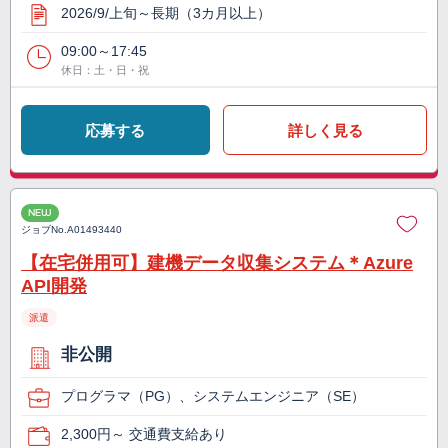
2026/9/上旬～長期（3カ月以上）
09:00～17:45
休日：土・日・祝
応募する
詳しく見る
NEW
ジョブNo.
A01493440
【在宅併用可】建機データ収集システム＊Azure
API開発
派遣
非公開
プログラマ（PG）、システムエンジニア（SE）
2,300円～ 交通費支給あり