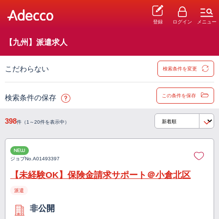
登録
ログイン
メニュー
【九州】派遣求人
こだわらない
検索条件を変更
この条件を保存
検索条件の保存
398
件（1～20件を表示中）
NEW
ジョブNo.
A01493397
【未経験OK】保険金請求サポート＠小倉北区
派遣
非公開