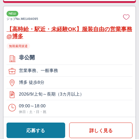
NEW
ジョブNo.
M01494095
【高時給・駅近・未経験OK】服装自由の営業事務
@博多
無期雇用派遣
非公開
営業事務、一般事務
博多 徒歩8分
2026/9/上旬～長期（3カ月以上）
09:00～18:00
休日：土・日・祝
応募する
詳しく見る