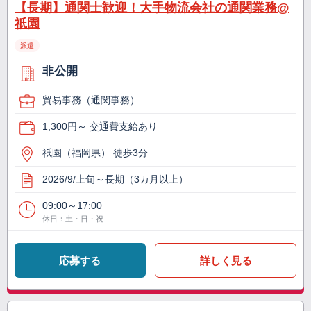
【長期】通関士歓迎！大手物流会社の通関業務@
祇園
派遣
非公開
貿易事務（通関事務）
1,300円～ 交通費支給あり
祇園（福岡県） 徒歩3分
2026/9/上旬～長期（3カ月以上）
09:00～17:00
休日：土・日・祝
応募する
詳しく見る