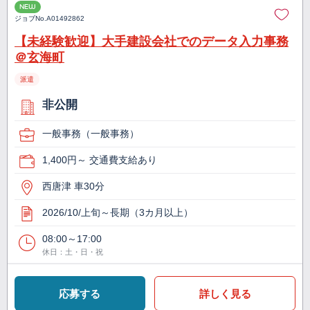
NEW
ジョブNo.
A01492862
【未経験歓迎】大手建設会社でのデータ入力事務
＠玄海町
派遣
非公開
一般事務（一般事務）
1,400円～ 交通費支給あり
西唐津 車30分
2026/10/上旬～長期（3カ月以上）
08:00～17:00
休日：土・日・祝
応募する
詳しく見る