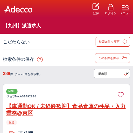
登録
ログイン
メニュー
【九州】派遣求人
こだわらない
検索条件を変更
この条件を保存
検索条件の保存
388
件（1～20件を表示中）
NEW
ジョブNo.
A01492918
【車通勤OK / 未経験歓迎】食品倉庫の検品・入力
業務@東区
派遣