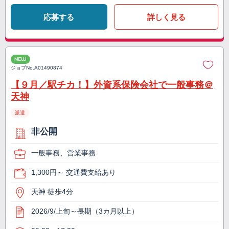
応募する
詳しく見る
NEW
ジョブNo.
A01490874
【９月／駅チカ！】外資系保険会社で一般事務＠
天神
派遣
非公開
一般事務、営業事務
1,300円～ 交通費支給あり
天神 徒歩4分
2026/9/上旬～長期（3カ月以上）