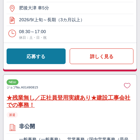
肥後大津 車5分
2026/9/上旬～長期（3カ月以上）
08:30～17:00
休日：土・日・祝
応募する
詳しく見る
NEW
ジョブNo.
A01490815
★残業無し／正社員登用実績あり★建設工事会社
での事務！
派遣
非公開
一般事務（一般事務）、営業事務（国内営業事務（受発