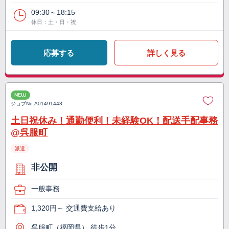
09:30～18:15
休日：土・日・祝
応募する
詳しく見る
NEW
ジョブNo.
A01491443
土日祝休み！通勤便利！未経験OK！配送手配事務
@呉服町
派遣
非公開
一般事務
1,320円～ 交通費支給あり
呉服町（福岡県） 徒歩1分