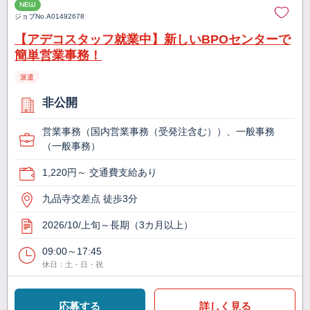
NEW
ジョブNo.
A01492678
【アデコスタッフ就業中】新しいBPOセンターで
簡単営業事務！
派遣
非公開
営業事務（国内営業事務（受発注含む））、一般事務
（一般事務）
1,220円～ 交通費支給あり
九品寺交差点 徒歩3分
2026/10/上旬～長期（3カ月以上）
09:00～17:45
休日：土・日・祝
応募する
詳しく見る