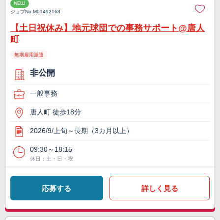
NEW
ジョブNo.
M01492163
【土日祝休み】地元球団での事務サポート@唐人
町
無期雇用派遣
非公開
一般事務
唐人町 徒歩18分
2026/9/上旬～長期（3カ月以上）
09:30～18:15
休日：土・日・祝
応募する
詳しく見る