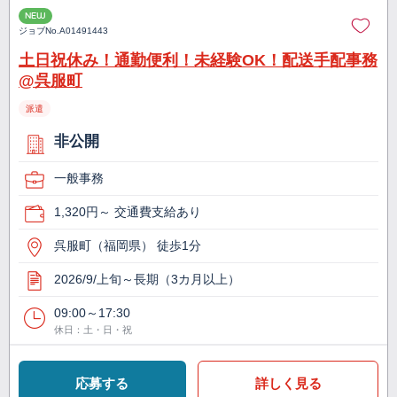
NEW
ジョブNo.
A01491443
土日祝休み！通勤便利！未経験OK！配送手配事務
@呉服町
派遣
非公開
一般事務
1,320円～ 交通費支給あり
呉服町（福岡県） 徒歩1分
2026/9/上旬～長期（3カ月以上）
09:00～17:30
休日：土・日・祝
応募する
詳しく見る