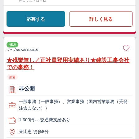
休日：土・日・祝
応募する
詳しく見る
NEW
ジョブNo.
A01490815
★残業無し／正社員登用実績あり★建設工事会社
での事務！
派遣
非公開
一般事務（一般事務）、営業事務（国内営業事務（受発
注含まない））
1,600円～ 交通費支給あり
東比恵 徒歩8分