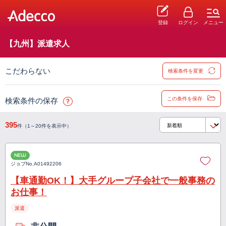
登録
ログイン
メニュー
【九州】派遣求人
こだわらない
検索条件を変更
この条件を保存
検索条件の保存
395
件（1～20件を表示中）
NEW
ジョブNo.
A01492206
【車通勤OK！】大手グループ子会社で一般事務の
お仕事！
派遣