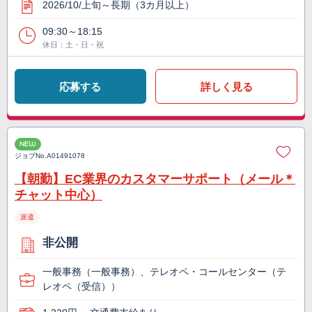
2026/10/上旬～長期（3カ月以上）
09:30～18:15
休日：土・日・祝
応募する
詳しく見る
NEW
ジョブNo.
A01491078
【朝勤】EC業界のカスタマーサポート（メール＊
チャット中心）
派遣
非公開
一般事務（一般事務）、テレオペ・コールセンター（テ
レオペ（受信））