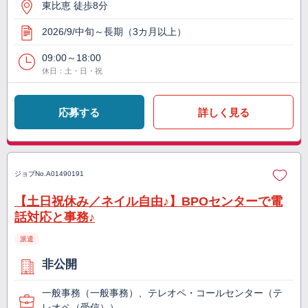
東比恵 徒歩8分
2026/9/中旬～長期（3カ月以上）
09:00～18:00
休日：土・日・祝
応募する
詳しく見る
ジョブNo.
A01490191
【土日祝休み／ネイル自由♪】BPOセンターで電
話対応と事務♪
派遣
非公開
一般事務（一般事務）、テレオペ・コールセンター（テ
レオペ（受信））